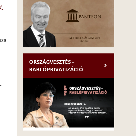
t,
sza
ORSZÁGVESZTÉS –
RABLÓPRIVATIZÁCIÓ
r