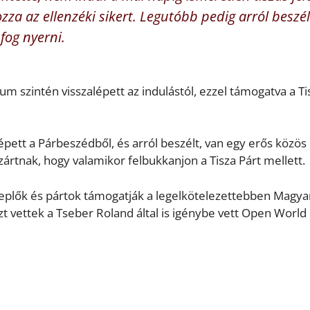
za az ellenzéki sikert. Legutóbb pedig arról beszél
fog nyerni.
um szintén visszalépett az indulástól, ezzel támogatva a Ti
 lépett a Párbeszédből, és arról beszélt, van egy erős közös
zártnak, hogy valamikor felbukkanjon a Tisza Párt mellett.
replők és pártok támogatják a legelkötelezettebben Magya
szt vettek a Tseber Roland által is igénybe vett Open World