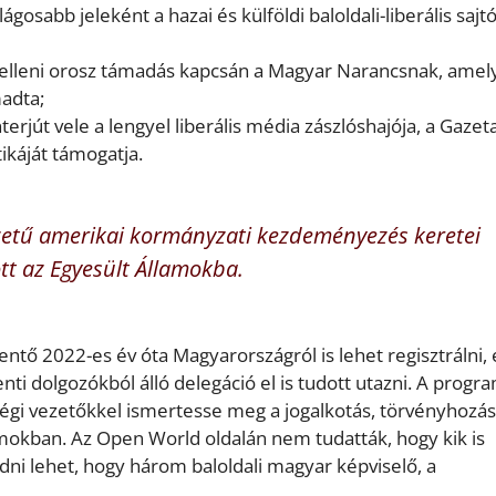
ágosabb jeleként a hazai és külföldi baloldali-liberális sajt
r elleni orosz támadás kapcsán a Magyar Narancsnak, ame
adta;
terjút vele a lengyel liberális média zászlóshajója, a Gazet
ikáját támogatja.
etű amerikai kormányzati kezdeményezés keretei
tt az Egyesült Államokba.
ntő 2022-es év óta Magyarországról is lehet regisztrálni,
i dolgozókból álló delegáció el is tudott utazni. A progr
össégi vezetőkkel ismertesse meg a jogalkotás, törvényhozás
okban. Az Open World oldalán nem tudatták, hogy kik is
dni lehet, hogy három baloldali magyar képviselő, a