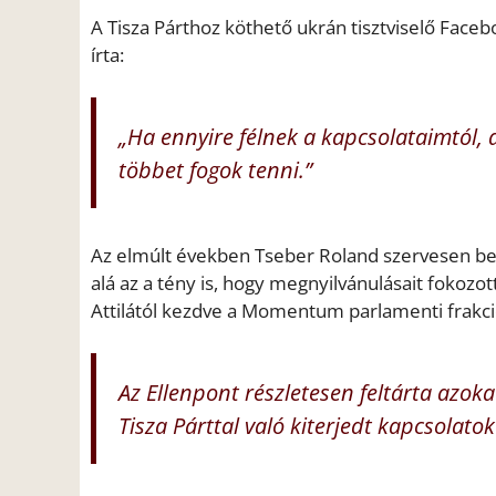
A Tisza Párthoz köthető ukrán tisztviselő Faceb
írta:
„Ha ennyire félnek a kapcsolataimtól, 
többet fogok tenni.”
Az elmúlt években Tseber Roland szervesen beépü
alá az a tény is, hogy megnyilvánulásait fokozo
Attilától kezdve a Momentum parlamenti frakci
Az Ellenpont részletesen feltárta azok
Tisza Párttal való kiterjedt kapcsolatok