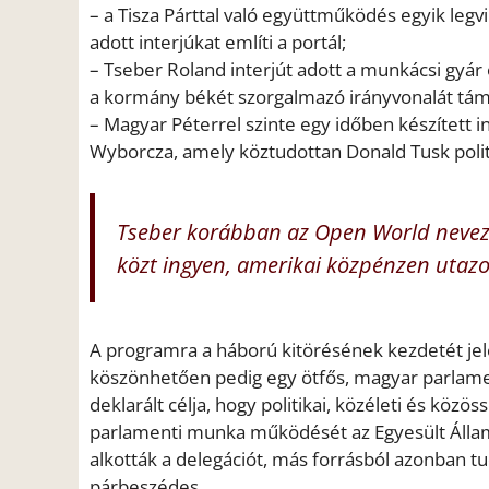
– a Tisza Párttal való együttműködés egyik legvil
adott interjúkat említi a portál;
– Tseber Roland interjút adott a munkácsi gyá
a kormány békét szorgalmazó irányvonalát tám
– Magyar Péterrel szinte egy időben készített in
Wyborcza, amely köztudottan Donald Tusk polit
Tseber korábban az Open World nevez
közt ingyen, amerikai közpénzen utazo
A programra a háború kitörésének kezdetét jele
köszönhetően pedig egy ötfős, magyar parlament
deklarált célja, hogy politikai, közéleti és köz
parlamenti munka működését az Egyesült Állam
alkották a delegációt, más forrásból azonban tu
párbeszédes