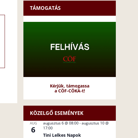
TÁMOGATÁS
Kérjük, támogassa
a CÖF-CÖKA-t!
KÖZELGŐ ESEMÉNYEK
augusztus 6 @ 08:00
-
augusztus 10 @
AUG
6
17:00
Tini Lelkes Napok