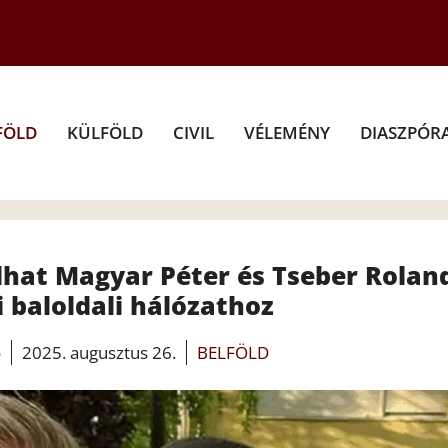
FÖLD
KÜLFÖLD
CIVIL
VÉLEMÉNY
DIASZPÓR
dhat Magyar Péter és Tseber Rolan
 baloldali hálózathoz
o
2025. augusztus 26.
BELFÖLD