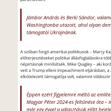
Jámbor András és Berki Sándor, valam
Washingtonba utazott, ahol olyan demok
támogatói Ukrajnának.
A szóban forgó amerikai politikusok – Marcy K
előterjesztéseket politikai állásfoglalásokra t
népirtásnak minősítsék. Mike Quigley – aki korá
vett a Trump elleni impeachment eljárásban, a
elkötelezett támogatója volt, valamint többször
Éppen ezért figyelemre méltó az említet
Magyar Péter 2024-es feltűnése óta – í
már egy évvel a választások előtt bejel