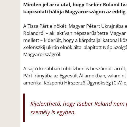
Minden jel arra utal, hogy Tseber Roland Iv
kapcsolati hálója Magyarországon az eddig i
A Tisza Párt elnökét, Magyar Pétert Ukrajnába e
Rolandról – aki aktívan népszerűsítette Magyar
mellett – kiderült, hogy a kárpátaljai katonai k
Zelenszkij ukrán elnök által alapított Nép Szolg
Magyarországról.
A sajtó korábban több ízben is beszámolt arró
Párt irányába az Egyesült Államokban, valamint 
amerikai Központi Hírszerző Ügynökség (CIA) eg
Kijelenthető, hogy Tseber Roland nem 
személy is egyben.