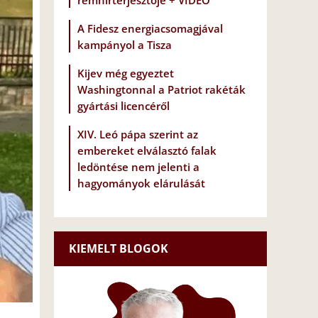
rémhírterjesztője + VIDEÓ
A Fidesz energiacsomagjával
kampányol a Tisza
Kijev még egyeztet
Washingtonnal a Patriot rakéták
gyártási licencéről
XIV. Leó pápa szerint az
embereket elválasztó falak
ledöntése nem jelenti a
hagyományok elárulását
KIEMELT BLOGOK