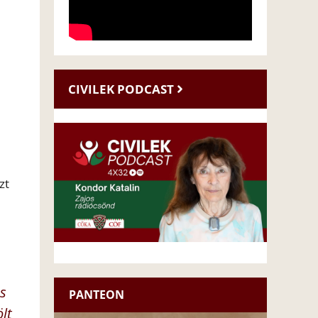
CIVILEK PODCAST
zt
ás
PANTEON
lt