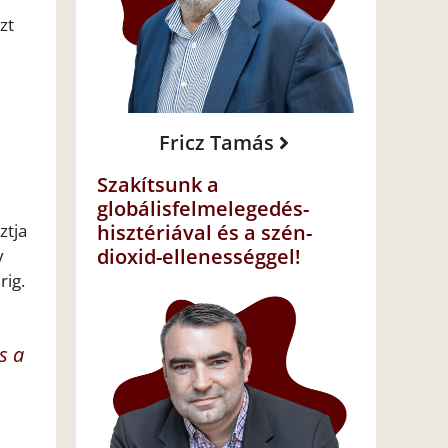
zt
Fricz Tamás
Szakítsunk a
globálisfelmelegedés-
ztja
hisztériával és a szén-
dioxid-ellenességgel!
y
rig.
s a