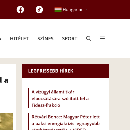
Hungarian
▼
A
HITÉLET
SZÍNES
SPORT
LEGFRISSEBB HÍREK
d a
A vízügyi államtitkár
elbocsátására szólított fel a
Fidesz-frakció
Rétvári Bence: Magyar Péter lett
a paksi energiakrízis legnagyobb