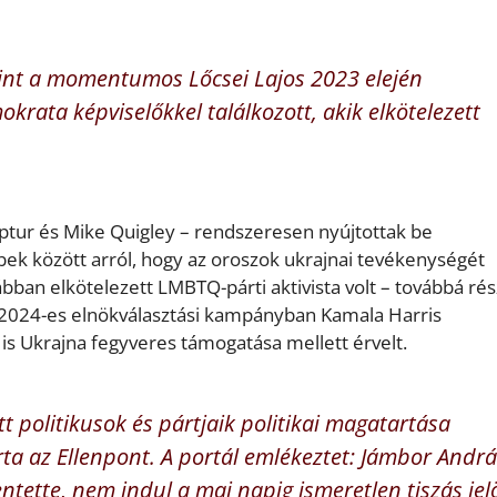
int a momentumos Lőcsei Lajos 2023 elején
rata képviselőkkel találkozott, akik elkötelezett
aptur és Mike Quigley – rendszeresen nyújtottak be
öbbek között arról, hogy az oroszok ukrajnai tevékenységét
bban elkötelezett LMBTQ-párti aktivista volt – továbbá rés
 2024-es elnökválasztási kampányban Kamala Harris
 is Ukrajna fegyveres támogatása mellett érvelt.
t politikusok és pártjaik politikai magatartása
rta az Ellenpont. A portál emlékeztet: Jámbor Andr
entette, nem indul a mai napig ismeretlen tiszás jelö