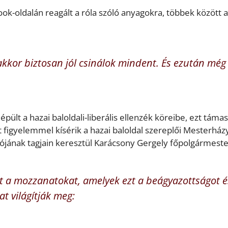
ook-oldalán reagált a róla szóló anyagokra, többek között a
akkor biztosan jól csinálok mindent. És ezután még
lt a hazai baloldali-liberális ellenzék köreibe, ezt támas
tt figyelemmel kísérik a hazai baloldal szereplői Mesterház
ójának tagjain keresztül Karácsony Gergely főpolgármeste
at a mozzanatokat, amelyek ezt a beágyazottságot é
at világítják meg: