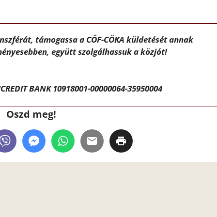
ánszférát, támogassa a CÖF-CÖKA küldetését annak
ényesebben, együtt szolgálhassuk a közjót!
CREDIT BANK 10918001-00000064-35950004
Oszd meg!