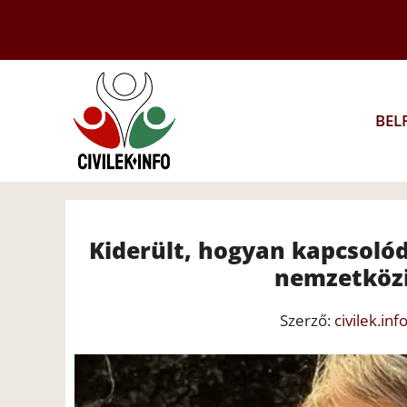
Kilépés
a
tartalomba
BEL
Kiderült, hogyan kapcsoló
nemzetközi
Szerző:
civilek.inf