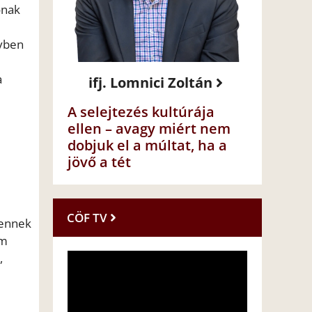
ónak
lyben
a
ifj. Lomnici Zoltán
A selejtezés kultúrája
ellen – avagy miért nem
dobjuk el a múltat, ha a
jövő a tét
CÖF TV
 ennek
am
,