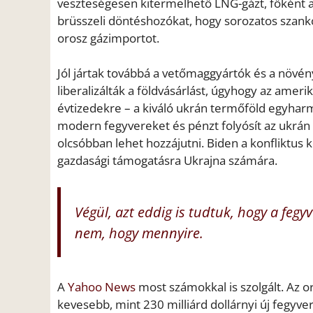
veszteségesen kitermelhető LNG-gázt, főként a
brüsszeli döntéshozókat, hogy sorozatos szankci
orosz gázimportot.
Jól jártak továbbá a vetőmaggyártók és a növé
liberalizálták a földvásárlást, úgyhogy az ameri
évtizedekre – a kiváló ukrán termőföld egyharm
modern fegyvereket és pénzt folyósít az ukrán
olcsóbban lehet hozzájutni. Biden a konfliktus k
gazdasági támogatásra Ukrajna számára.
Végül, azt eddig is tudtuk, hogy a fegy
nem, hogy mennyire.
A
Yahoo News
most számokkal is szolgált. Az o
kevesebb, mint 230 milliárd dollárnyi új fegyver