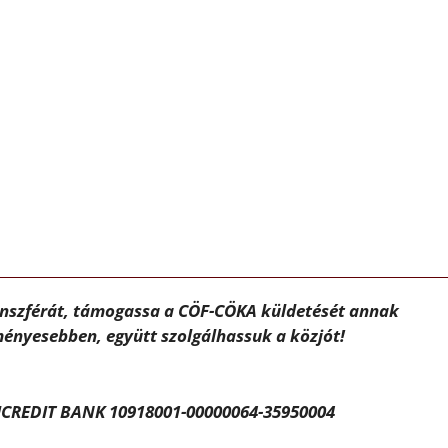
ánszférát, támogassa a CÖF-CÖKA küldetését annak
ényesebben, együtt szolgálhassuk a közjót!
CREDIT BANK 10918001-00000064-35950004