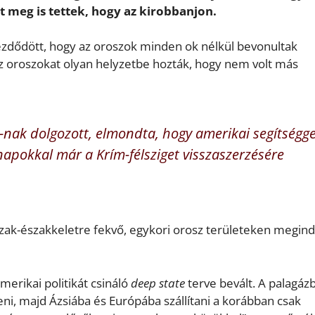
nt meg is tettek, hogy az kirobbanjon.
ezdődött, hogy az oroszok minden ok nélkül bevonultak
Az oroszokat olyan helyzetbe hozták, hogy nem volt más
O-nak dolgozott, elmondta, hogy amerikai segítségge
napokkal már a Krím-félsziget visszaszerzésére
szak-északkeletre fekvő, egykori orosz területeken megind
amerikai politikát csináló
deep state
terve bevált. A palagáz
teni, majd Ázsiába és Európába szállítani a korábban csak