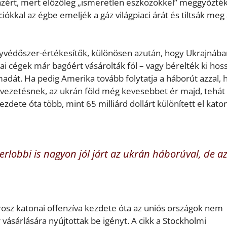
zért, mert előzőleg „ismeretlen eszközökkel” meggyőzték
ókkal az égbe emeljék a gáz világpiaci árát és tiltsák meg
nyvédőszer-értékesítők, különösen azután, hogy Ukrajnába
kai cégek már bagóért vásárolták föl – vagy bérelték ki hos
adát. Ha pedig Amerika tovább folytatja a háborút azzal, 
 vezetésnek, az ukrán föld még kevesebbet ér majd, tehá
ezdete óta több, mint 65 milliárd dollárt különített el kato
verlobbi is nagyon jól járt az ukrán háborúval, de az
rosz katonai offenzíva kezdete óta az uniós országok nem
 vásárlására nyújtottak be igényt. A cikk a Stockholmi