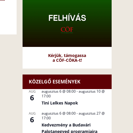
Kérjük, támogassa
a CÖF-CÖKA-t!
KÖZELGŐ ESEMÉNYEK
augusztus 6 @ 08:00
-
augusztus 10 @
AUG
6
17:00
Tini Lelkes Napok
augusztus 6 @ 08:00
-
augusztus 27 @
AUG
6
17:00
Kedvezmény a Budavári
Palotanegyed programjaira