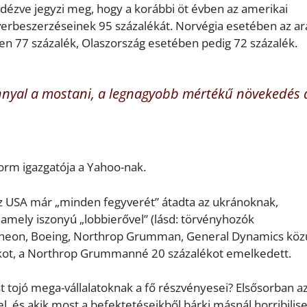
idézve jegyzi meg, hogy a korábbi öt évben az amerikai
verbeszerzéseinek 95 százalékát. Norvégia esetében az a
ben 77 százalék, Olaszország esetében pedig 72 százalék.
nyal a mostani, a legnagyobb mértékű növekedés 
rm igazgatója a Yahoo-nak.
az USA már „minden fegyverét” átadta az ukránoknak,
amely iszonyú „lobbierővel” (lásd: törvényhozók
theon, Boeing, Northrop Grumman, General Dynamics közü
ékot, a Northrop Grummanné 20 százalékot emelkedett.
t tojó mega-vállalatoknak a fő részvényesei? Elsősorban a
l, és akik most a befektetéseikből bárki másnál horribilis