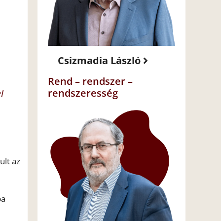
Csizmadia László
Rend – rendszer –
l
rendszeresség
ult az
ba