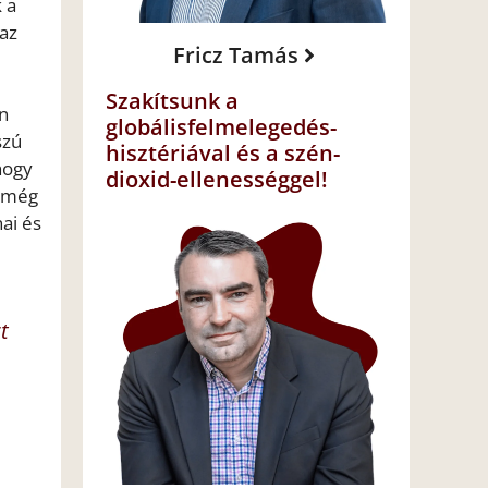
 a
 az
Fricz Tamás
Szakítsunk a
n
globálisfelmelegedés-
szú
hisztériával és a szén-
hogy
dioxid-ellenességgel!
t még
nai és
t