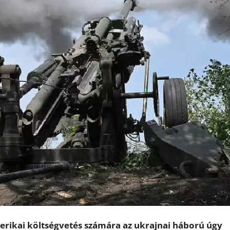
erikai költségvetés számára az ukrajnai háború úgy