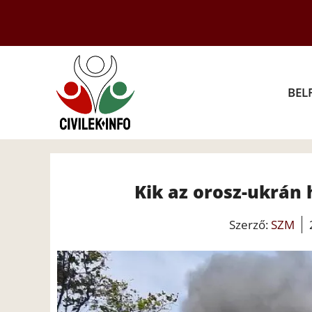
Kilépés
a
tartalomba
BEL
Kik az orosz-ukrán
Szerző:
SZM