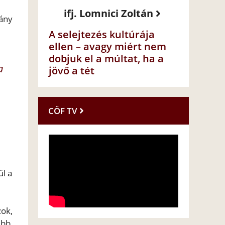
ifj. Lomnici Zoltán
rány
A selejtezés kultúrája
ellen – avagy miért nem
dobjuk el a múltat, ha a
a
jövő a tét
CÖF TV
l a
zok,
ebb