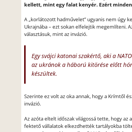
kellett, mint egy falat kenyér. Ezért minde
A „korlátozott hadművelet” ugyanis nem úgy k
Ukrajnába – ezt sokan elfelejtik megemlíteni. 
választásuk, mint az invázió.
Egy svájci katonai szakértő, aki a NAT
az ukránok a háború kitörése előtt hó
készültek.
Szerinte ez volt az oka annak, hogy a Krímtől é
invázió.
Az azóta eltelt időszak világossá tette, hogy az 
fektető vállalatok elkezdhették tartályokba töl