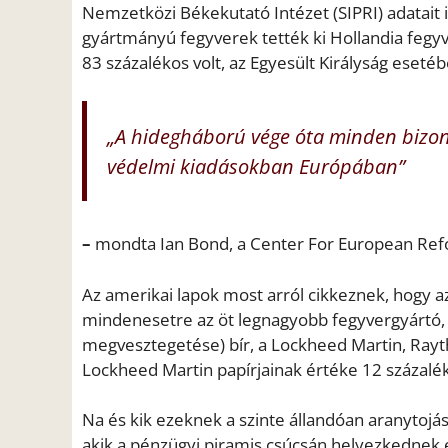
Nemzetközi Békekutató Intézet (SIPRI) adatait 
gyártmányú fegyverek tették ki Hollandia fegy
83 százalékos volt, az Egyesült Királyság eseté
„A hidegháború vége óta minden bizon
védelmi kiadásokban Európában”
–
mondta Ian Bond, a Center For European Refo
Az amerikai lapok most arról cikkeznek, hogy 
mindenesetre az öt legnagyobb fegyvergyártó, 
megvesztegetése) bír, a Lockheed Martin, Ray
Lockheed Martin papírjainak értéke 12 százal
Na és kik ezeknek a szinte állandóan aranytojás
akik a pénzügyi piramis csúcsán helyezkednek e