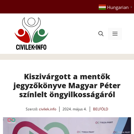
Kilépés
Hungarian
▼
a
tartalomba
Menü
Kiszivárgott a mentők
jegyzőkönyve Magyar Péter
színlelt öngyilkosságáról
Szerző:
civilek.info
2024. május 4.
BELFÖLD