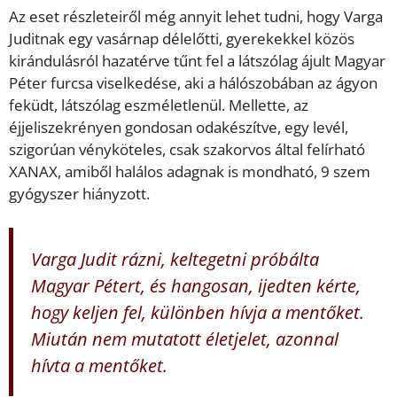
Az eset részleteiről még annyit lehet tudni, hogy Varga
Juditnak egy vasárnap délelőtti, gyerekekkel közös
kirándulásról hazatérve tűnt fel a látszólag ájult Magyar
Péter furcsa viselkedése, aki a hálószobában az ágyon
feküdt, látszólag eszméletlenül. Mellette, az
éjjeliszekrényen gondosan odakészítve, egy levél,
szigorúan vényköteles, csak szakorvos által felírható
XANAX, amiből halálos adagnak is mondható, 9 szem
gyógyszer hiányzott.
Varga Judit rázni, keltegetni próbálta
Magyar Pétert, és hangosan, ijedten kérte,
hogy keljen fel, különben hívja a mentőket.
Miután nem mutatott életjelet, azonnal
hívta a mentőket.