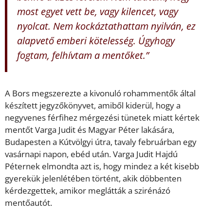
most egyet vett be, vagy kilencet, vagy
nyolcat. Nem kockáztathattam nyilván, ez
alapvető emberi kötelesség. Úgyhogy
fogtam, felhívtam a mentőket.”
A Bors megszerezte a kivonuló rohammentők által
készített jegyzőkönyvet, amiből kiderül, hogy a
negyvenes férfihez mérgezési tünetek miatt kértek
mentőt Varga Judit és Magyar Péter lakására,
Budapesten a Kútvölgyi útra, tavaly februárban egy
vasárnapi napon, ebéd után. Varga Judit Hajdú
Péternek elmondta azt is, hogy mindez a két kisebb
gyerekük jelenlétében történt, akik döbbenten
kérdezgettek, amikor meglátták a szirénázó
mentőautót.