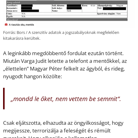
Forrás: Bors / A szenzitív adatok a jogszabályoknak megfelelően
kitakarásra kerültek.
A leginkább megdöbbentő fordulat ezután történt.
Miután Varga Judit letette a telefont a mentőkkel, az
„élettelen” Magyar Péter felkelt az ágyból, és rideg,
nyugodt hangon közölte:
„mondd le őket, nem vettem be semmit”.
Csak eljátszotta, elhazudta az öngyilkosságot, hogy
megijessze, terrorizálja a feleségét és rémült