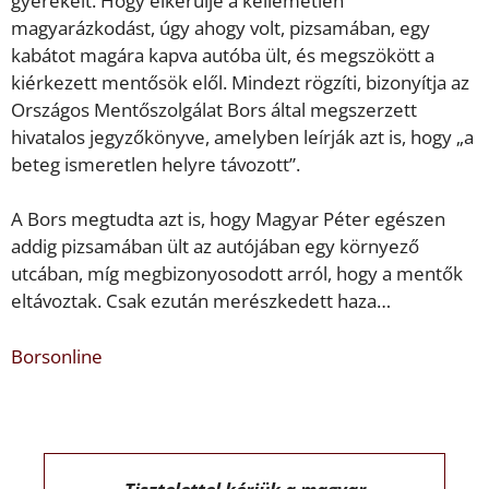
gyerekeit. Hogy elkerülje a kellemetlen
magyarázkodást, úgy ahogy volt, pizsamában, egy
kabátot magára kapva autóba ült, és megszökött a
kiérkezett mentősök elől. Mindezt rögzíti, bizonyítja az
Országos Mentőszolgálat Bors által megszerzett
hivatalos jegyzőkönyve, amelyben leírják azt is, hogy „a
beteg ismeretlen helyre távozott”.
A Bors megtudta azt is, hogy Magyar Péter egészen
addig pizsamában ült az autójában egy környező
utcában, míg megbizonyosodott arról, hogy a mentők
eltávoztak. Csak ezután merészkedett haza…
Borsonline