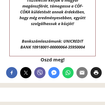
Tisztelettel kérjük a magyar
magánszférát, támogassa a CÖF-
CÖKA küldetését annak érdekében,
hogy még eredményesebben, együtt
szolgálhassuk a közjót!
Bankszámlaszámunk: UNICREDIT
BANK 10918001-00000064-35950004
Oszd meg!