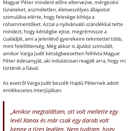
Magyar Péter mindent előre eltervezve, mérgezési
tüneteket, eszméletlen, életveszélyes állapotot
szimulálva elérte, hogy felesége kihívja a
rohammentőket. Azzal a nyilvánvaló szándékkal tette
mindezt, hogy kétségbe ejtse, megrémissze a
családját, ami a jelenlévő gyerekeire tekintettel több,
mint felelőtlenség. Még akkor is ájulást szimulált,
amikor Varga Judit kétségbeesetten felhívta Magyar
Péter édesanyját, aki indulatosan reagált arra, hogy mi
történik a fiával.
Az esetről Varga Judit beszélt Hajdú Péternek adott
emlékezetes interjújában:
„Amikor megtaláltam, ott volt mellette egy
levél Xanax és már csak egy darab volt
benne a tízes levélen. Nem tudtam, hogy