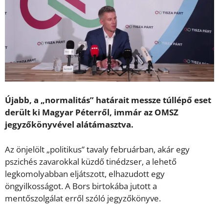
Újabb, a „normalitás” határait messze túllépő eset
derült ki Magyar Péterről, immár az OMSZ
jegyzőkönyvével alátámasztva.
Az önjelölt „politikus” tavaly februárban, akár egy
pszichés zavarokkal küzdő tinédzser, a lehető
legkomolyabban eljátszott, elhazudott egy
öngyilkosságot. A Bors birtokába jutott a
mentőszolgálat erről szóló jegyzőkönyve.