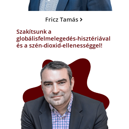
Fricz Tamás
Szakítsunk a
globálisfelmelegedés-hisztériával
és a szén-dioxid-ellenességgel!