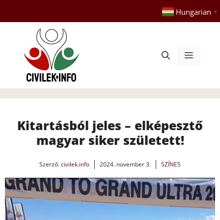
Kilépés
Hungarian
▼
a
tartalomba
Menü
Kitartásból jeles – elképesztő
magyar siker született!
Szerző:
civilek.info
2024. november 3.
SZÍNES