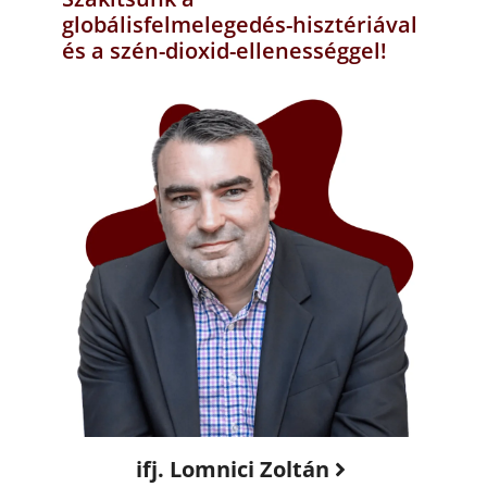
globálisfelmelegedés-hisztériával
és a szén-dioxid-ellenességgel!
ifj. Lomnici Zoltán