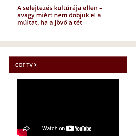
A selejtezés kultúrája ellen –
avagy miért nem dobjuk el a
múltat, ha a jövő a tét
CÖF TV