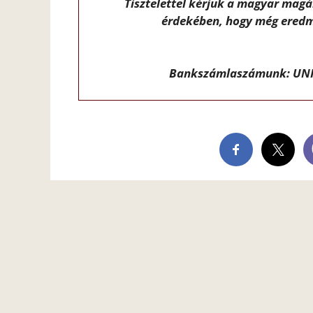
Tisztelettel kérjük a magyar mag
érdekében, hogy még eredm
Bankszámlaszámunk: UNI