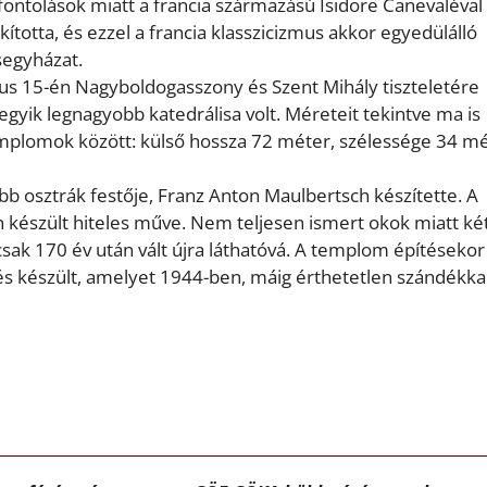
ontolások miatt a francia származású Isidore Canevaléval 
kította, és ezzel a francia klasszicizmus akkor egyedülálló
segyházat.
tus 15-én Nagyboldogasszony és Szent Mihály tiszteletére
egyik legnagyobb katedrálisa volt. Méreteit tekintve ma is
templomok között: külső hossza 72 méter, szélessége 34 mé
ebb osztrák festője, Franz Anton Maulbertsch készítette. A
készült hiteles műve. Nem teljesen ismert okok miatt ké
 csak 170 év után vált újra láthatóvá. A templom építésekor
és készült, amelyet 1944-ben, máig érthetetlen szándékkal