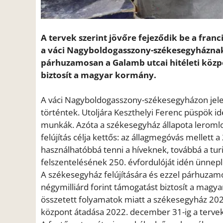
A tervek szerint jövőre fejeződik be a fran
a váci Nagyboldogasszony-székesegyháznak a
párhuzamosan a Galamb utcai hitéleti közpo
biztosít a magyar kormány.
A váci Nagyboldogasszony-székesegyházon jelen
történtek. Utoljára Keszthelyi Ferenc püspök id
munkák. Azóta a székesegyház állapota leromlot
felújítás célja kettős: az állagmegóvás mellet
használhatóbbá tenni a híveknek, továbbá a turi
felszentelésének 250. évfordulóját idén ünnep
A székesegyház felújítására és ezzel párhuzam
négymilliárd forint támogatást biztosít a mag
összetett folyamatok miatt a székesegyház 2023
központ átadása 2022. december 31-ig a tervek