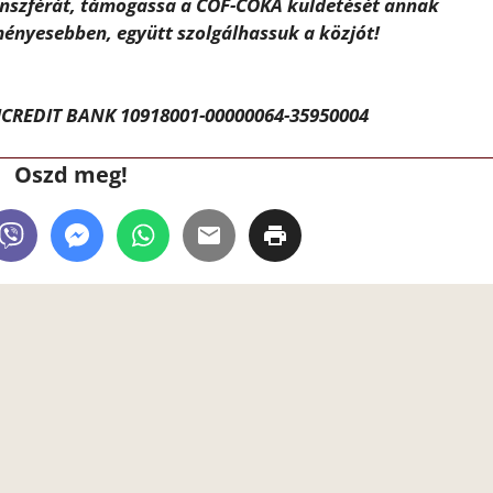
ánszférát, támogassa a CÖF-CÖKA küldetését annak
ényesebben, együtt szolgálhassuk a közjót!
CREDIT BANK 10918001-00000064-35950004
Oszd meg!