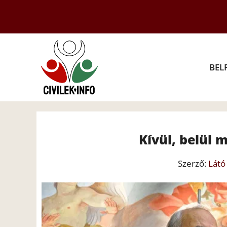
Kilépés
a
tartalomba
BEL
Kívül, belül 
Szerző:
Látó