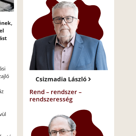
ének,
el
ást
ási
ajló
Csizmadia László
áz
Rend – rendszer –
rendszeresség
vül