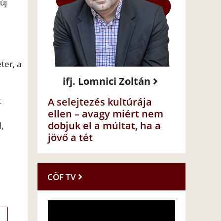
új
ter, a
ifj. Lomnici Zoltán
t
A selejtezés kultúrája
ellen – avagy miért nem
dobjuk el a múltat, ha a
,
jövő a tét
CÖF TV