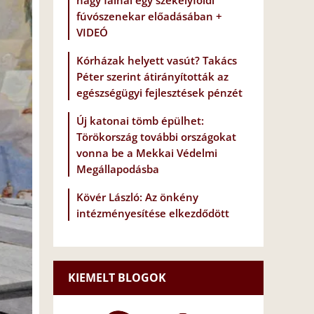
nagy falnál egy székelyföldi
fúvószenekar előadásában +
VIDEÓ
Kórházak helyett vasút? Takács
Péter szerint átirányították az
egészségügyi fejlesztések pénzét
Új katonai tömb épülhet:
Törökország további országokat
vonna be a Mekkai Védelmi
Megállapodásba
Kövér László: Az önkény
intézményesítése elkezdődött
KIEMELT BLOGOK