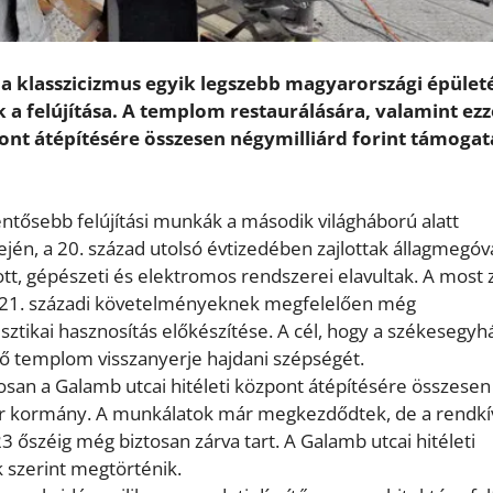
cia klasszicizmus egyik legszebb magyarországi épület
 felújítása. A templom restaurálására, valamint ezz
nt átépítésére összesen négymilliárd forint támogat
tősebb felújítási munkák a második világháború alatt
ején, a 20. század utolsó évtizedében zajlottak állagmegóv
t, gépészeti és elektromos rendszerei elavultak. A most z
t a 21. századi követelményeknek megfelelően még
sztikai hasznosítás előkészítése. A cél, hogy a székesegyh
lő templom visszanyerje hajdani szépségét.
osan a Galamb utcai hitéleti központ átépítésére összesen
yar kormány. A munkálatok már megkezdődtek, de a rendkí
 őszéig még biztosan zárva tart. A Galamb utcai hitéleti
 szerint megtörténik.