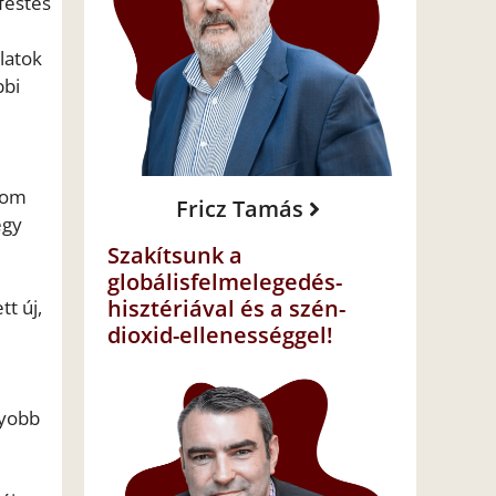
lfestés
álatok
bbi
plom
Fricz Tamás
egy
Szakítsunk a
globálisfelmelegedés-
hisztériával és a szén-
t új,
dioxid-ellenességgel!
gyobb