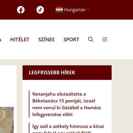
Hungarian
▼
A
HITÉLET
SZÍNES
SPORT
LEGFRISSEBB HÍREK
Netanjahu elutasította a
Béketanács 15 pontját, Izrael
nem vonul ki Gázából a Hamász
lefegyverzése előtt
Így szól a székely himnusz a kínai