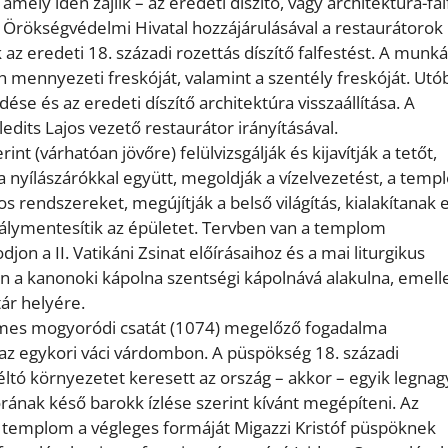
ely idén zajlik – az eredeti díszítő, vagy architektúra-fa
az Örökségvédelmi Hivatal hozzájárulásával a restaurátorok
k az eredeti 18. századi rozettás díszítő falfestést. A munk
 mennyezeti freskóját, valamint a szentély freskóját. Utó
se és az eredeti díszítő architektúra visszaállítása. A
edits Lajos vezető restaurátor irányításával.
t (várhatóan jövőre) felülvizsgálják és kijavítják a tetőt,
a nyílászárókkal együtt, megoldják a vízelvezetést, a tem
s rendszereket, megújítják a belső világítás, kialakítanak 
álymentesítik az épületet. Tervben van a templom
jon a II. Vatikáni Zsinat előírásaihoz és a mai liturgikus
 a kanonoki kápolna szentségi kápolnává alakulna, emellet
tár helyére.
elmes mogyoródi csatát (1074) megelőző fogadalma
e az egykori váci várdombon. A püspökség 18. századi
ltó környezetet keresett az ország – akkor – egyik legna
nak késő barokk ízlése szerint kívánt megépíteni. Az
A templom a végleges formáját Migazzi Kristóf püspöknek