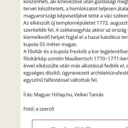
köszönheti, aki kinevezése után gazdasági megf
tervet készíttetett, a homlokzatot teljesen átala
magyarországi képviselőjévé tette a váci széke
Az elkészült új templomépületet 1772. augusz­
szentelték fel. A székesegyház akkor az ország 
kiemelkedő helyet foglal el a hazai katolikus 
kupola 55 méter magas.
A főoltár és a kupola freskóit a kor legjelentős
főoltárkép szintén Maulbertsch 1770–1771-ben 
évvel elkészülte után más alkotással fedték el,
egységes díszítő, úgynevezett architektúrafest
egyszínű falfestéssel váltottak fel.
Írás: Magyar Hírlap.hu, Velkei Tamás
Fotó: a szerző