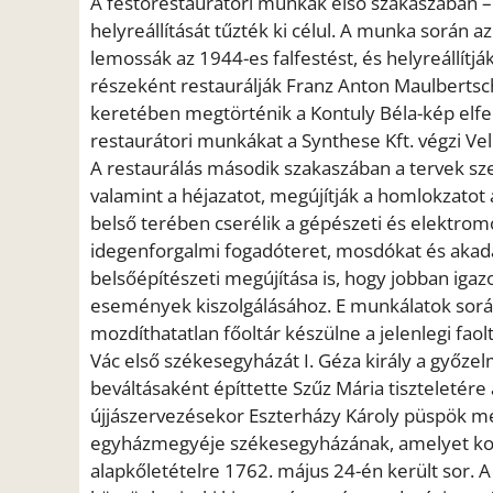
A festőrestaurátori munkák első szakaszában – am
helyreállítását tűzték ki célul. A munka során 
lemossák az 1944-es falfestést, és helyreállítjá
részeként restaurálják Franz Anton Maulbertsch
keretében megtörténik a Kontuly Béla-kép elfedé
restaurátori munkákat a Synthese Kft. végzi Vell
A restaurálás második szakaszában a tervek szerin
valamint a héjazatot, megújítják a homlokzatot 
belső terében cserélik a gépészeti és elektromo
idegenforgalmi fogadóteret, mosdókat és akad
belsőépítészeti megújítása is, hogy jobban igazod
események kiszolgálásához. E munkálatok során
mozdíthatatlan főoltár készülne a jelenlegi faol
Vác első székesegyházát I. Géza király a győz
beváltásaként építtette Szűz Mária tiszteletér
újjászervezésekor Eszterházy Károly püspök mé
egyházmegyéje székesegyházának, amelyet korá
alapkőletételre 1762. május 24-én került sor. 