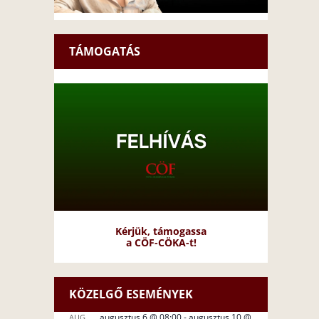
TÁMOGATÁS
Kérjük, támogassa
a CÖF-CÖKA-t!
KÖZELGŐ ESEMÉNYEK
augusztus 6 @ 08:00
-
augusztus 10 @
AUG