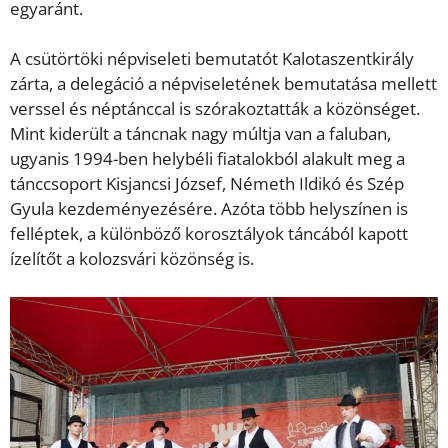
egyaránt.
A csütörtöki népviseleti bemutatót Kalotaszentkirály
zárta, a delegáció a népviseletének bemutatása mellett
verssel és néptánccal is szórakoztatták a közönséget.
Mint kiderült a táncnak nagy múltja van a faluban,
ugyanis 1994-ben helybéli fiatalokból alakult meg a
tánccsoport Kisjancsi József, Németh Ildikó és Szép
Gyula kezdeményezésére. Azóta több helyszínen is
felléptek, a különböző korosztályok táncából kapott
ízelítőt a kolozsvári közönség is.