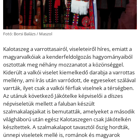
Fotó: Borsi Balázs / Maszol
Kalotaszeg a varrottasairól, viseleteiről híres, emiatt a
magyarvalkóiak a kenderfeldolgozás hagyományaiból
osztottak meg néhány mozzanatot a közönséggel.
Kiderült a valkói viselet kiemelkedő darabja a varrottas
mellény, ami írás után varródott, de egyeseket szálával
varrták, ilyet csak a valkói férfiak viselnek a térségben.
Az utánuk következő Jákótelke képviselői a díszes
népviseletük mellett a faluban készült
szalmakalapjaikat is bemutatták, amelyeket a második
világháború után egész Kalotaszegen csak Jákótelkén
készítettek. A szalmakalapot tavasztól őszig hordták,
ünnepi viseletek mellé is, románok és magyarok