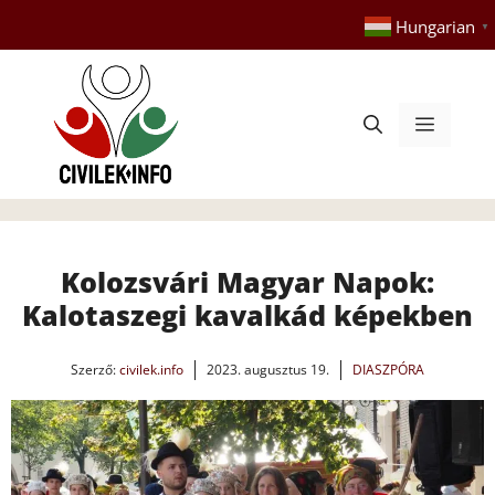
Kilépés
Hungarian
▼
a
tartalomba
Menü
Kolozsvári Magyar Napok:
Kalotaszegi kavalkád képekben
Szerző:
civilek.info
2023. augusztus 19.
DIASZPÓRA