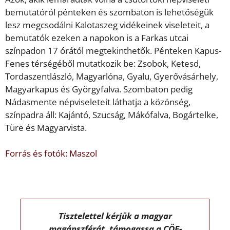
bemutatóról pénteken és szombaton is lehetőségük
lesz megcsodálni Kalotaszeg vidékeinek viseleteit, a
bemutatók ezeken a napokon is a Farkas utcai
színpadon 17 órától megtekinthetők. Pénteken Kapus-
Fenes térségéből mutatkozik be: Zsobok, Ketesd,
Tordaszentlászló, Magyarlóna, Gyalu, Gyerővásárhely,
Magyarkapus és Györgyfalva. Szombaton pedig
Nádasmente népviseleteit láthatja a közönség,
színpadra áll: Kajántó, Szucság, Mákófalva, Bogártelke,
Türe és Magyarvista.
Forrás és fotók: Maszol
Tisztelettel kérjük a magyar
magánszférát, támogassa a CÖF-