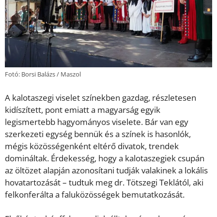
Fotó: Borsi Balázs / Maszol
A kalotaszegi viselet színekben gazdag, részletesen
kidíszített, pont emiatt a magyarság egyik
legismertebb hagyományos viselete. Bár van egy
szerkezeti egység bennük és a színek is hasonlók,
mégis közösségenként eltérő divatok, trendek
domináltak. Érdekesség, hogy a kalotaszegiek csupán
az öltözet alapján azonosítani tudják valakinek a lokális
hovatartozását – tudtuk meg dr. Tötszegi Teklától, aki
felkonferálta a faluközösségek bemutatkozását.