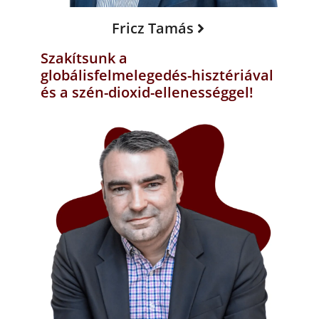
Fricz Tamás
Szakítsunk a
globálisfelmelegedés-hisztériával
és a szén-dioxid-ellenességgel!