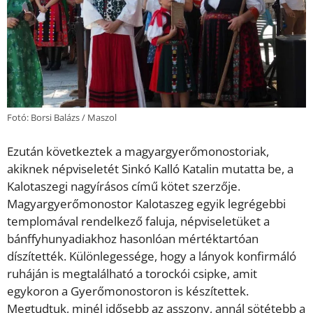
Fotó: Borsi Balázs / Maszol
Ezután következtek a magyargyerőmonostoriak,
akiknek népviseletét Sinkó Kalló Katalin mutatta be, a
Kalotaszegi nagyírásos című kötet szerzője.
Magyargyerőmonostor Kalotaszeg egyik legrégebbi
templomával rendelkező faluja, népviseletüket a
bánffyhunyadiakhoz hasonlóan mértéktartóan
díszítették. Különlegessége, hogy a lányok konfirmáló
ruháján is megtalálható a torockói csipke, amit
egykoron a Gyerőmonostoron is készítettek.
Megtudtuk, minél idősebb az asszony, annál sötétebb a