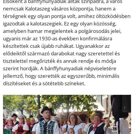
Elsőként a bánffyhunyadiak álltak színpadra, a város
nemcsak Kalotaszeg vásáros központja, hanem a
térségnek egy olyan pontja volt, amihez öltözködésben
igazodtak a kalotaszegiek. Ez egy olyan közösség,
amelyben hamar megjelentek a polgárosodás jelei,
ugyanis már az 1930-as években konfirmálásra
készítettek csak újabb ruhákat. Ugyanakkor az
elődeiktől származó darabokat nagy szeretettel és
tisztelettel megőrizték és annak rendje és módja
szerint hordják. A bánffyhunyadiak népviseletére
jellemző, hogy szerették az egyszerűbb, minimális
díszítéseket és a sötétebb színeket.