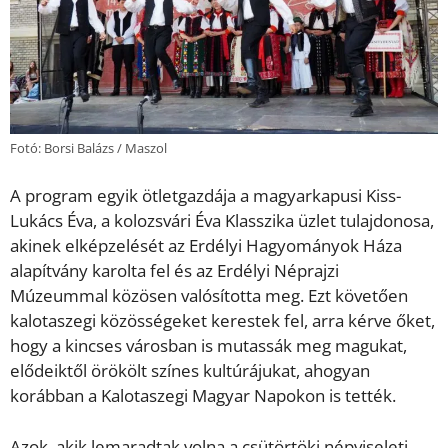
Fotó: Borsi Balázs / Maszol
A program egyik ötletgazdája a magyarkapusi Kiss-
Lukács Éva, a kolozsvári Éva Klasszika üzlet tulajdonosa,
akinek elképzelését az Erdélyi Hagyományok Háza
alapítvány karolta fel és az Erdélyi Néprajzi
Múzeummal közösen valósította meg. Ezt követően
kalotaszegi közösségeket kerestek fel, arra kérve őket,
hogy a kincses városban is mutassák meg magukat,
elődeiktől örökölt színes kultúrájukat, ahogyan
korábban a Kalotaszegi Magyar Napokon is tették.
Azok, akik lemaradtak volna a csütörtöki népviseleti