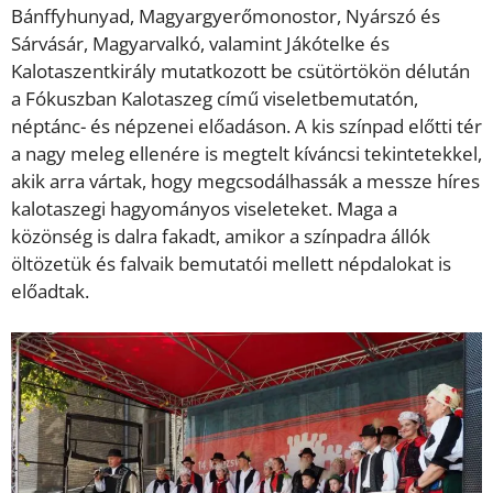
Bánffyhunyad, Magyargyerőmonostor, Nyárszó és
Sárvásár, Magyarvalkó, valamint Jákótelke és
Kalotaszentkirály mutatkozott be csütörtökön délután
a Fókuszban Kalotaszeg című viseletbemutatón,
néptánc- és népzenei előadáson. A kis színpad előtti tér
a nagy meleg ellenére is megtelt kíváncsi tekintetekkel,
akik arra vártak, hogy megcsodálhassák a messze híres
kalotaszegi hagyományos viseleteket. Maga a
közönség is dalra fakadt, amikor a színpadra állók
öltözetük és falvaik bemutatói mellett népdalokat is
előadtak.