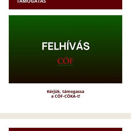
TÁMOGATÁS
Kérjük, támogassa
a CÖF-CÖKA-t!