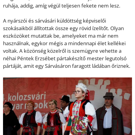
ruhája, addig, amíg végül teljesen fekete nem lesz.
A nyárszói és sárvásári küldöttség képviselői
szokásaikból állítottak össze egy rövid ízelítőt. Olyan
eszközöket mutattak be, amelyeket ma már nem
használnak, egykor mégis a mindennapi élet kellékei
voltak. A közönség közelről is szemügyre vehette a
néhai Péntek Erzsébet pártakészítő mester legutolsó
pártáját, amit egy Sárvásáron faragott ládában őriznek.