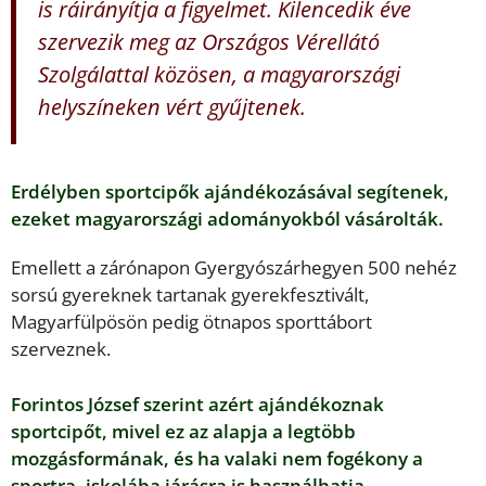
is ráirányítja a figyelmet. Kilencedik éve
szervezik meg az Országos Vérellátó
Szolgálattal közösen, a magyarországi
helyszíneken vért gyűjtenek.
Erdélyben sportcipők ajándékozásával segítenek,
ezeket magyarországi adományokból vásárolták.
Emellett a zárónapon Gyergyószárhegyen 500 nehéz
sorsú gyereknek tartanak gyerekfesztivált,
Magyarfülpösön pedig ötnapos sporttábort
szerveznek.
Forintos József szerint azért ajándékoznak
sportcipőt, mivel ez az alapja a legtöbb
mozgásformának, és ha valaki nem fogékony a
sportra, iskolába járásra is használhatja.