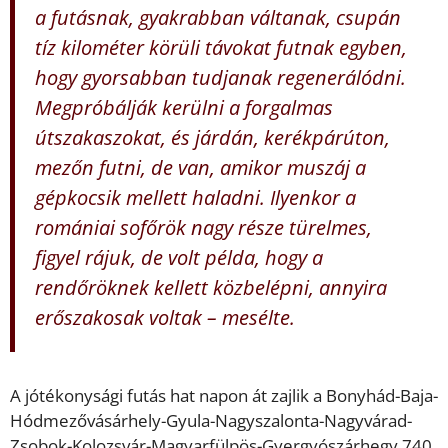
a futásnak, gyakrabban váltanak, csupán
tíz kilométer körüli távokat futnak egyben,
hogy gyorsabban tudjanak regenerálódni.
Megpróbálják kerülni a forgalmas
útszakaszokat, és járdán, kerékpárúton,
mezőn futni, de van, amikor muszáj a
gépkocsik mellett haladni. Ilyenkor a
romániai sofőrök nagy része türelmes,
figyel rájuk, de volt példa, hogy a
rendőröknek kellett közbelépni, annyira
erőszakosak voltak – mesélte.
A jótékonysági futás hat napon át zajlik a Bonyhád-Baja-
Hódmezővásárhely-Gyula-Nagyszalonta-Nagyvárad-
Zsobok-Kolozsvár-Magyarfülpös-Gyergyószárhegy 740