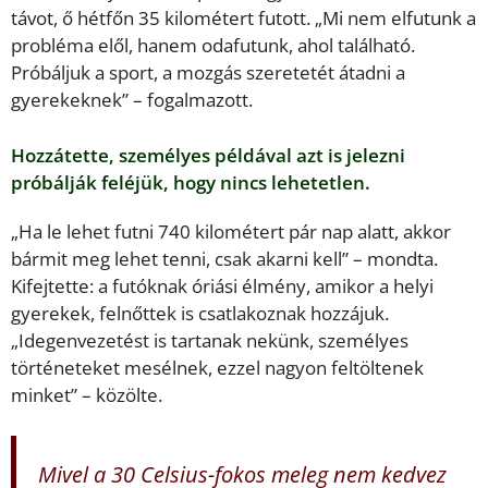
távot, ő hétfőn 35 kilométert futott. „Mi nem elfutunk a
probléma elől, hanem odafutunk, ahol található.
Próbáljuk a sport, a mozgás szeretetét átadni a
gyerekeknek” – fogalmazott.
Hozzátette, személyes példával azt is jelezni
próbálják feléjük, hogy nincs lehetetlen.
„Ha le lehet futni 740 kilométert pár nap alatt, akkor
bármit meg lehet tenni, csak akarni kell” – mondta.
Kifejtette: a futóknak óriási élmény, amikor a helyi
gyerekek, felnőttek is csatlakoznak hozzájuk.
„Idegenvezetést is tartanak nekünk, személyes
történeteket mesélnek, ezzel nagyon feltöltenek
minket” – közölte.
Mivel a 30 Celsius-fokos meleg nem kedvez