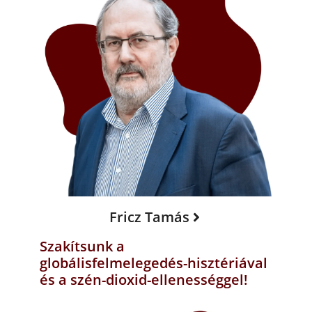
Fricz Tamás
Szakítsunk a
globálisfelmelegedés-hisztériával
és a szén-dioxid-ellenességgel!