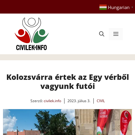
Kilépés
Hungarian
▼
a
tartalomba
Menü
Kolozsvárra értek az Egy vérből
vagyunk futói
Szerző:
civilek.info
2023. július 3.
CIVIL