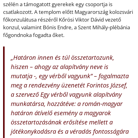
szélén a támogatott gyerekek egy csoportja is
csatlakozott. A templom előtt Magyarország kolozsvári
főkonzulátusa részéről Kőrösi Viktor Dávid vezető
konzul, valamint Bónis Endre, a Szent Mihály-plébánia
főgondnoka fogadta őket.
„Határon innen és túl összetartozunk,
hiszen – ahogy az alapítvány neve is
mutatja -, egy vérből vagyunk” – fogalmazta
meg a rendezvény üzenetét Forintos József,
a szervező Egy vérből vagyunk alapítvány
munkatársa, hozzátéve: a román-magyar
határon átívelő esemény a magyarok
összetartozásának erősítése mellett a
jótékonykodásra és a véradás fontosságára