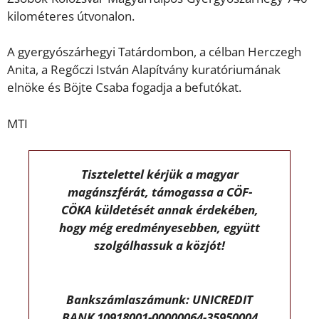
kilométeres útvonalon.
A gyergyószárhegyi Tatárdombon, a célban Herczegh
Anita, a Regőczi István Alapítvány kuratóriumának
elnöke és Böjte Csaba fogadja a befutókat.
MTI
Tisztelettel kérjük a magyar
magánszférát, támogassa a CÖF-
CÖKA küldetését annak érdekében,
hogy még eredményesebben, együtt
szolgálhassuk a közjót!
Bankszámlaszámunk: UNICREDIT
BANK 10918001-00000064-35950004