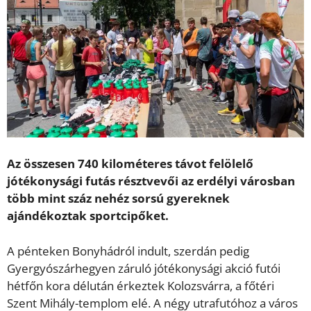
Az összesen 740 kilométeres távot felölelő
jótékonysági futás résztvevői az erdélyi városban
több mint száz nehéz sorsú gyereknek
ajándékoztak sportcipőket.
A pénteken Bonyhádról indult, szerdán pedig
Gyergyószárhegyen záruló jótékonysági akció futói
hétfőn kora délután érkeztek Kolozsvárra, a főtéri
Szent Mihály-templom elé. A négy utrafutóhoz a város