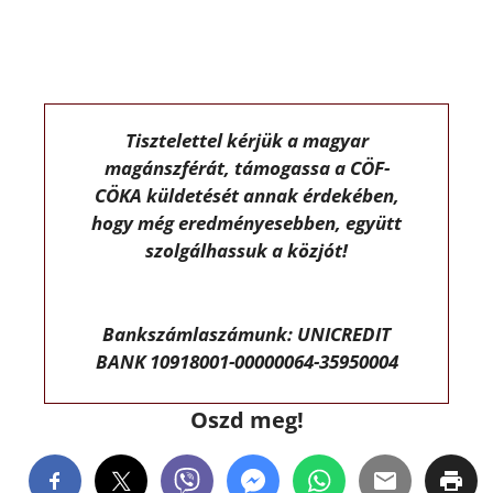
Tisztelettel kérjük a magyar
magánszférát, támogassa a CÖF-
CÖKA küldetését annak érdekében,
hogy még eredményesebben, együtt
szolgálhassuk a közjót!
Bankszámlaszámunk: UNICREDIT
BANK 10918001-00000064-35950004
Oszd meg!