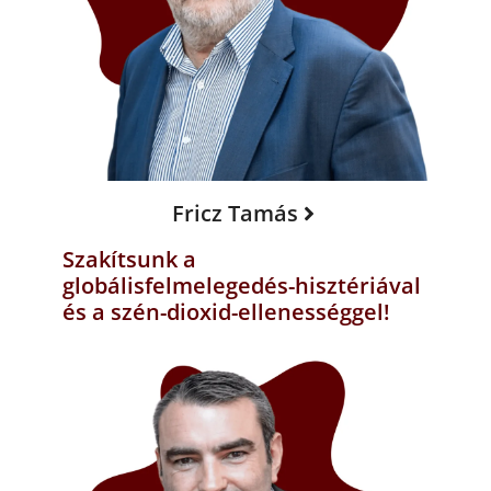
Fricz Tamás
Szakítsunk a
globálisfelmelegedés-hisztériával
és a szén-dioxid-ellenességgel!