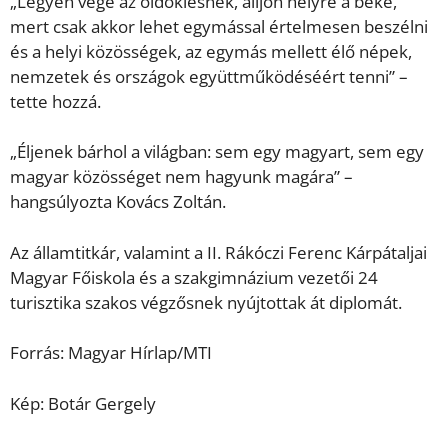
„Legyen vége az öldöklésnek, álljon helyre a béke,
mert csak akkor lehet egymással értelmesen beszélni
és a helyi közösségek, az egymás mellett élő népek,
nemzetek és országok együttműködéséért tenni” –
tette hozzá.
„Éljenek bárhol a világban: sem egy magyart, sem egy
magyar közösséget nem hagyunk magára” –
hangsúlyozta Kovács Zoltán.
Az államtitkár, valamint a II. Rákóczi Ferenc Kárpátaljai
Magyar Főiskola és a szakgimnázium vezetői 24
turisztika szakos végzősnek nyújtottak át diplomát.
Forrás: Magyar Hírlap/MTI
Kép: Botár Gergely