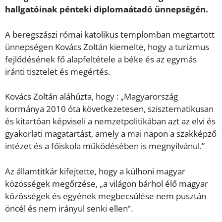
hallgatóinak pénteki diplomaátadó ünnepségén.
A beregszászi római katolikus templomban megtartott
ünnepségen Kovács Zoltán kiemelte, hogy a turizmus
fejlődésének fő alapfeltétele a béke és az egymás
iránti tisztelet és megértés.
Kovács Zoltán aláhúzta, hogy : „Magyarország
kormánya 2010 óta következetesen, szisztematikusan
és kitartóan képviseli a nemzetpolitikában azt az elvi és
gyakorlati magatartást, amely a mai napon a szakképző
intézet és a főiskola működésében is megnyilvánul.”
Az államtitkár kifejtette, hogy a külhoni magyar
közösségek megőrzése, „a világon bárhol élő magyar
közösségek és egyének megbecsülése nem pusztán
öncél és nem irányul senki ellen”.