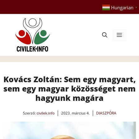
Kilépés
Hungarian
▼
a
tartalomba
Menü
Kovács Zoltán: Sem egy magyart,
sem egy magyar közösséget nem
hagyunk magára
Szerző:
civilek.info
2023. március 4.
DIASZPÓRA