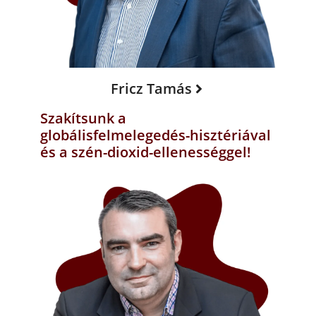
Fricz Tamás
Szakítsunk a
globálisfelmelegedés-hisztériával
és a szén-dioxid-ellenességgel!