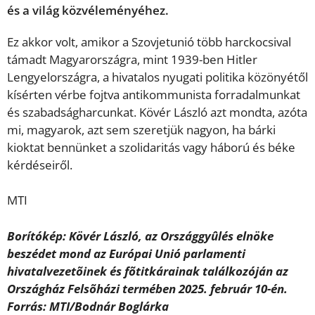
és a világ közvéleményéhez.
Ez akkor volt, amikor a Szovjetunió több harckocsival
támadt Magyarországra, mint 1939-ben Hitler
Lengyelországra, a hivatalos nyugati politika közönyétől
kísérten vérbe fojtva antikommunista forradalmunkat
és szabadságharcunkat. Kövér László azt mondta, azóta
mi, magyarok, azt sem szeretjük nagyon, ha bárki
kioktat bennünket a szolidaritás vagy háború és béke
kérdéseiről.
MTI
Borítókép: Kövér László, az Országgyûlés elnöke
beszédet mond az Európai Unió parlamenti
hivatalvezetõinek és fõtitkárainak találkozóján az
Országház Felsõházi termében 2025. február 10-én.
Forrás: MTI/Bodnár Boglárka