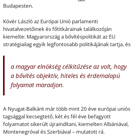
Budapesten.
Kövér László az Európai Unió parlamenti
hivatalvezetőinek és főtitkárainak találkozóján
kiemelte: Magyarország a bővítéspolitikát az EU
stratégiailag egyik legfontosabb politikájának tartja, és
a magyar elnökség célkitűzése az volt, hogy
a bővítés objektív, hiteles és érdemalapú
folyamat maradjon.
A Nyugat-Balkánt már több mint 20 éve európai uniós
tagsággal kecsegtető, két és fél éve befagyott
folyamatot sikerült újraindítani, kiemelten Albániával,
Montenegróval és Szerbiával – mutatott rá.