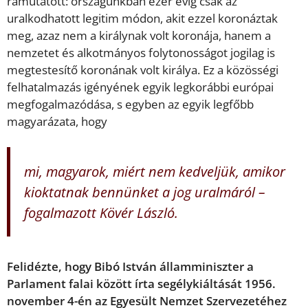
rámutatott: országunkban ezer évig csak az
uralkodhatott legitim módon, akit ezzel koronáztak
meg, azaz nem a királynak volt koronája, hanem a
nemzetet és alkotmányos folytonosságot jogilag is
megtestesítő koronának volt királya. Ez a közösségi
felhatalmazás igényének egyik legkorábbi európai
megfogalmazódása, s egyben az egyik legfőbb
magyarázata, hogy
mi, magyarok, miért nem kedveljük, amikor
kioktatnak bennünket a jog uralmáról –
fogalmazott Kövér László.
Felidézte, hogy Bibó István államminiszter a
Parlament falai között írta segélykiáltását 1956.
november 4-én az Egyesült Nemzet Szervezetéhez