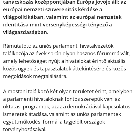
tanácskozás középpontjában Európa jövője áll: az
európai nemzeti szuverenitás kérdése a
világpolitikában, valamint az európai nemzetek
identitása mint versenyképességi tényező a
világgazdaságban.
Rámutatott: az uniós parlamenti hivatalvezetők
találkozója az évek során olyan hasznos fórummá vált,
amely lehetőséget nyújt a hivatalokat érintő aktuális
közös ügyek és tapasztalatok áttekintésére és közös
megoldások megtalálására.
A mostani találkozó két olyan területet érint, amelyben
a parlamenti hivataloknak fontos szerepük van: az
oktatási programok, azaz a demokráciával kapcsolatos
ismeretek átadása, valamint az uniós parlamentek
együttműködési formái a tagjelölt országok
törvényhozásaival.