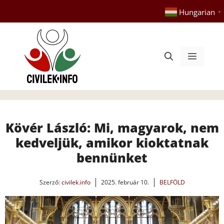
Kilépés
Hungarian
▼
a
tartalomba
Menü
Kövér László: Mi, magyarok, nem
kedveljük, amikor kioktatnak
bennünket
Szerző:
civilek.info
2025. február 10.
BELFÖLD