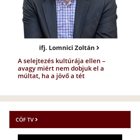
ifj. Lomnici Zoltán
A selejtezés kultúrája ellen –
avagy miért nem dobjuk el a
múltat, ha a jövő a tét
CÖF TV