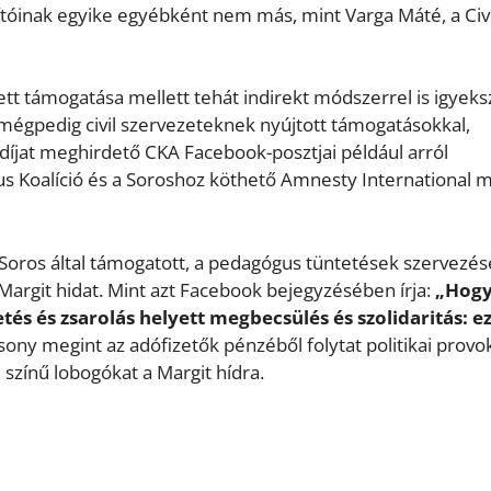
pítóinak egyike egyébként nem más, mint Varga Máté, a Civi
tett támogatása mellett tehát indirekt módszerrel is igyeks
mégpedig civil szervezeteknek nyújtott támogatásokkal,
díjat meghirdető CKA Facebook-posztjai például arról
us Koalíció és a Soroshoz köthető Amnesty International m
oros által támogatott, a pedagógus tüntetések szervezé
l a Margit hidat. Mint azt Facebook bejegyzésében írja:
„Hog
és és zsarolás helyett megbecsülés és szolidaritás: ez
sony megint az adófizetők pénzéből folytat politikai provok
színű lobogókat a Margit hídra.