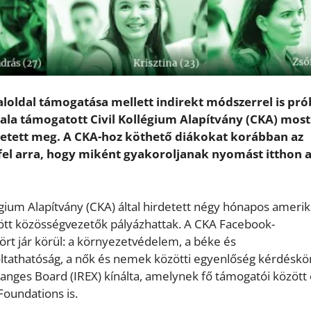
aloldal támogatása mellett indirekt módszerrel is pró
ala támogatott Civil Kollégium Alapítvány (CKA) mos
etett meg. A CKA-hoz köthető diákokat korábban az
fel arra, hogy miként gyakoroljanak nyomást itthon 
llégium Alapítvány (CKA) által hirdetett négy hónapos amerik
ött közösségvezetők pályázhattak. A CKA Facebook-
ört jár körül: a környezetvédelem, a béke és
ltathatóság, a nők és nemek közötti egyenlőség kérdéskör
hanges Board (IREX) kínálta, amelynek fő támogatói között 
Foundations is.