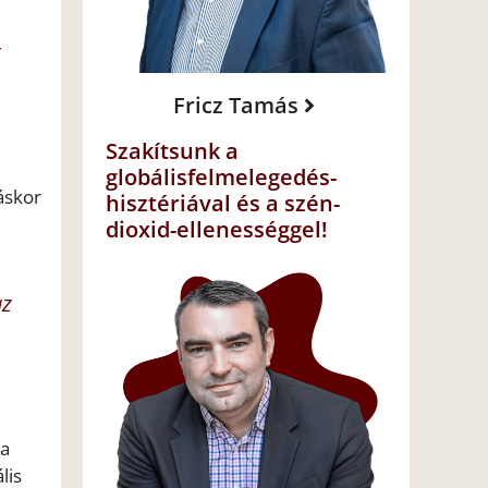
t
Fricz Tamás
Szakítsunk a
globálisfelmelegedés-
áskor
hisztériával és a szén-
dioxid-ellenességgel!
az
ta
lis