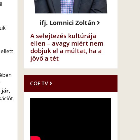
l
ifj. Lomnici Zoltán
zik
A selejtezés kultúrája
ellen – avagy miért nem
dobjuk el a múltat, ha a
ellett
jövő a tét
sében
y
CÖF TV
 jár,
ációt.