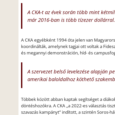
A CKA-t az évek során több mint kétmil
már 2016-ban is több tízezer dollárral.
A CKA egyébként 1994 óta jelen van Magyarorsz
koordinálták, amelynek tagjai ott voltak a Fid
és megannyi demonstráción, híd- és campusfog
A szervezet belső levelezése alapján pe
amerikai baloldalhoz köthető szakember
Többek között abban kaptak segítséget a diák
döntéshozókra. A CKA „a 2022-es választás tiszta
szavazás kampányt” indított, a szintén Soros-hálóz