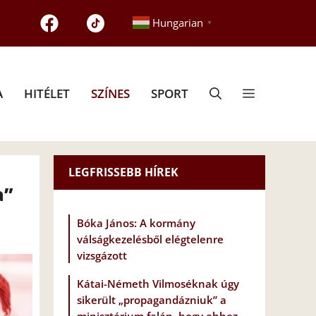
Hungarian
▼
A
HITÉLET
SZÍNES
SPORT
LEGFRISSEBB HÍREK
a”
Bóka János: A kormány
válságkezelésből elégtelenre
vizsgázott
Kátai-Németh Vilmoséknak úgy
sikerült „propagandázniuk” a