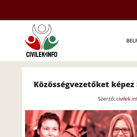
Kilépés
a
tartalomba
BEL
Közösségvezetőket képez 
Szerző:
civilek.in