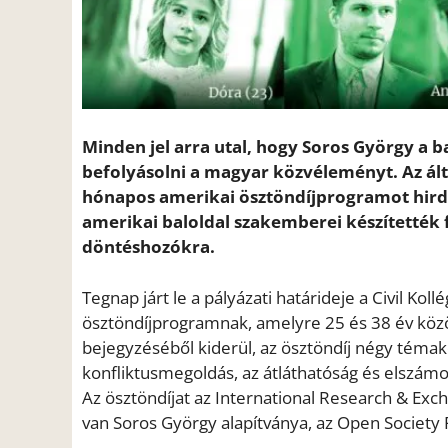
Minden jel arra utal, hogy Soros György a b
befolyásolni a magyar közvéleményt. Az ált
hónapos amerikai ösztöndíjprogramot hird
amerikai baloldal szakemberei készítették 
döntéshozókra.
Tegnap járt le a pályázati határideje a Civil Ko
ösztöndíjprogramnak, amelyre 25 és 38 év köz
bejegyzéséből kiderül, az ösztöndíj négy témak
konfliktusmegoldás, az átláthatóság és elszámo
Az ösztöndíjat az International Research & Exc
van Soros György alapítványa, az Open Society 