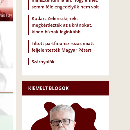
minisztérium falán, hogy ehhez
semmiféle engedélyük nem volt
Kudarc Zelenszkijnek:
megkérdezték az ukránokat,
kiben bíznak leginkább
Tiltott pártfinanszírozás miatt
feljelentették Magyar Pétert
Szárnyalók
KIEMELT BLOGOK