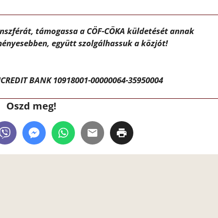
ánszférát, támogassa a CÖF-CÖKA küldetését annak
ényesebben, együtt szolgálhassuk a közjót!
CREDIT BANK 10918001-00000064-35950004
Oszd meg!