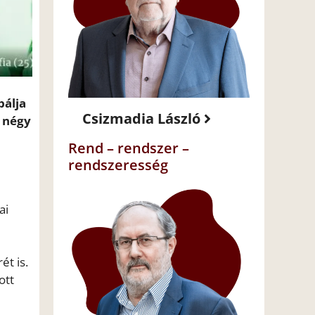
bálja
Csizmadia László
t négy
Rend – rendszer –
a
rendszeresség
ai
ét is.
ott