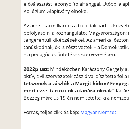
előválasztást lebonyolító aHanggal. Utóbbi ala
Kollégium Alapítvány elnöke.
Az amerikai milliárdos a baloldali pártok közve
befolyásolni a közhangulatot Magyarországon: 
tengerentúli kiképzésekkel. Az amerikai ösztön
tanúskodnak, ők is részt vettek – a Demokratik
– a pedagógustüntetések szervezésében.
2022plusz:
Mindeközben Karácsony Gergely a S
aktív, civil szervezetek zászlóival díszítette fe
tetszenek a zászlók a Margit hídon? Fenyeget
mert ezzel tartozunk a tanárainknak”
Karác
Bezzeg március 15-én nem tetette ki a nemzeti 
Forrás, teljes cikk és kép:
Magyar Nemzet