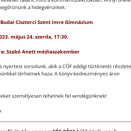
megőriznünk a hidegvérünket.
 Budai Ciszterci Szent Imre Gimnázium
023. május 24. szerda, 17:30.
ra: Szabó Anett médiaszakember
nyertest sorsolunk, akik a CÖF eddigi történetét részlet
vünkkel térhetnek haza. A könyv kedvezményes áron
yeket személyesen tehetnek fel vendégünknek!
s.