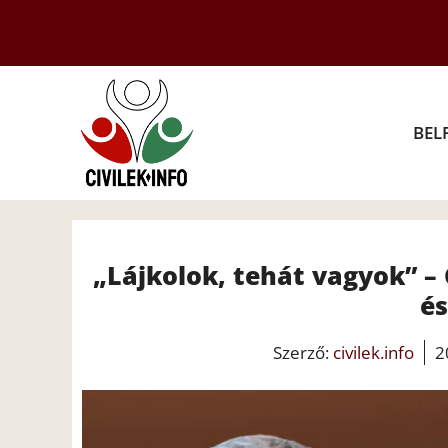
Kilépés
a
tartalomba
BEL
„Lájkolok, tehát vagyok” – 
és
Szerző:
civilek.info
2