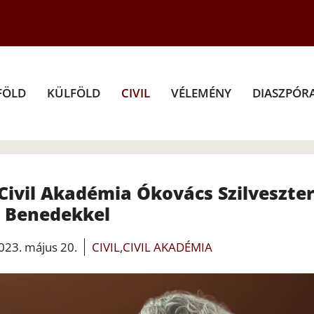
FÖLD
KÜLFÖLD
CIVIL
VÉLEMÉNY
DIASZPÓR
Civil Akadémia Ókovács Szilveszter
 Benedekkel
023. május 20.
CIVIL
,
CIVIL AKADÉMIA