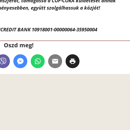
ánszférát, támogassa a CÖF-CÖKA küldetését annak
ényesebben, együtt szolgálhassuk a közjót!
CREDIT BANK 10918001-00000064-35950004
Oszd meg!