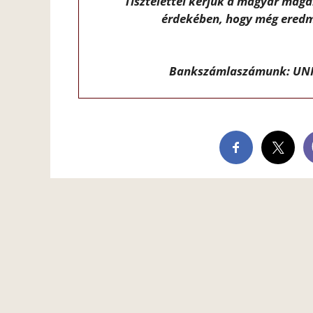
Tisztelettel kérjük a magyar mag
érdekében, hogy még eredm
Bankszámlaszámunk: UNI