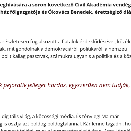
eghívására a soron következő Civil Akadémia vendé
ház főigazgatója és Ókovács Benedek, érettségiző diá
észletesen foglalkozott a fia­talok érdeklődésével, közéle
oltak, mit gondolnak a demokráciáról, politikáról, a nemzeti
olitikailag passzívak, számukra ugyanis a politika és a kö
k pejoratív jelleget hordoz, egyszerűen nem tudják,
 digitális világ, a közösségi média. És tényleg! Ma már
s osztja azt boldog-boldogtalannal. Kár lenne tagadni, h
t keveset találni, mint a kommentszekciókban. Annyi önelé