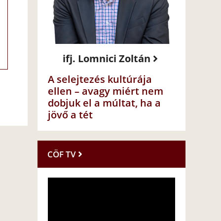
ifj. Lomnici Zoltán
A selejtezés kultúrája
ellen – avagy miért nem
dobjuk el a múltat, ha a
jövő a tét
CÖF TV