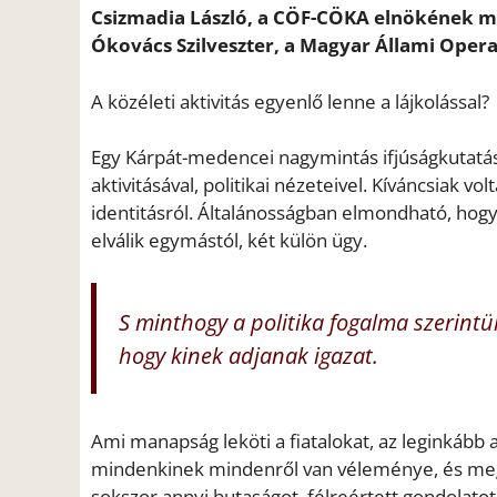
Csizmadia László, a CÖF-CÖKA elnökének m
Ókovács Szilveszter, a Magyar Állami Opera
A közéleti aktivitás egyenlő lenne a lájkolással?
Egy Kárpát-medencei nagymintás ifjúságkutatás r
aktivitásával, politikai nézeteivel. Kíváncsiak v
identitásról. Általánosságban elmondható, hogy p
elválik egymástól, két külön ügy.
S minthogy a politika fogalma szerintü
hogy kinek adjanak igazat.
Ami manapság leköti a fiatalokat, az leginkább a
mindenkinek mindenről van véleménye, és meg i
sokszor annyi butaságot, félreértett gondolato