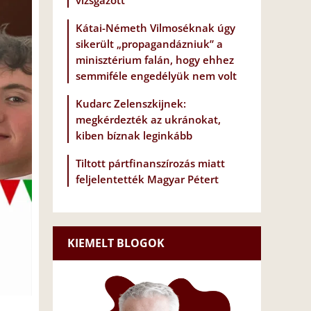
vizsgázott
Kátai-Németh Vilmoséknak úgy
sikerült „propagandázniuk” a
minisztérium falán, hogy ehhez
semmiféle engedélyük nem volt
Kudarc Zelenszkijnek:
megkérdezték az ukránokat,
kiben bíznak leginkább
Tiltott pártfinanszírozás miatt
feljelentették Magyar Pétert
KIEMELT BLOGOK