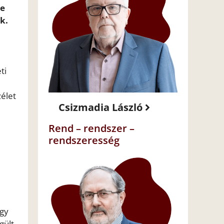
ge
k.
ti
zélet
Csizmadia László
Rend – rendszer –
rendszeresség
ogy
gült