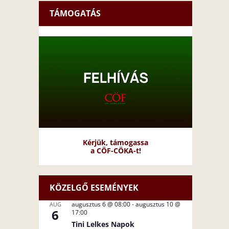
TÁMOGATÁS
Kérjük, támogassa
a CÖF-CÖKA-t!
KÖZELGŐ ESEMÉNYEK
augusztus 6 @ 08:00
-
augusztus 10 @
AUG
6
17:00
Tini Lelkes Napok