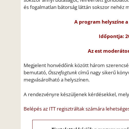
és fogalmatlan bátorság láttán sokszor nehéz 
A program helyszíne a
Időpontja: 2
Az est moderáto
Megjelent honvédőink között három szerencsés 
bemutató,
Összefogtunk
című nagy sikerű köny
megvásárolható a helyszínen.
A rendezvényre készüljenek kérdésekkel, mel
Belépés az ITT regisztráltak számára lehetsége