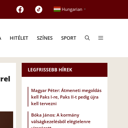
Hungarian
▼
A
HITÉLET
SZÍNES
SPORT
LEGFRISSEBB HÍREK
rel
Magyar Péter: Átmeneti megoldás
kell Paks I-re, Paks II-t pedig újra
kell tervezni
Bóka János: A kormány
válságkezelésből elégtelenre