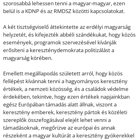
szorosabbá lehessen tenni a magyar-magyar, ezen
belül is a KDNP és az RMDSZ közötti kapcsolatokat.
A két tisztségviselő áttekintette az erdélyi magyarság
helyzetét, és kifejezték abbéli szándékukat, hogy közös
események, programok szervezésével kívánják
erősíteni a kereszténydemokrata politizálást a
magyarság körében.
Emellett megállapodás született arról, hogy közös
fellépést kívánnak tenni a hagyományos keresztény
értékek, a nemzeti közösség, és a családok védelme
érdekében, tekintve, hogy ezen értékek napjainkban
egész Európában támadás alatt állnak, viszont a
keresztény emberek, keresztény pártok és közéleti
szereplők összefogásával elejét lehet venni a
támadásoknak, megőrizve az európai és annak
részeként a magyar kultúrát a keresztény gyökerekkel