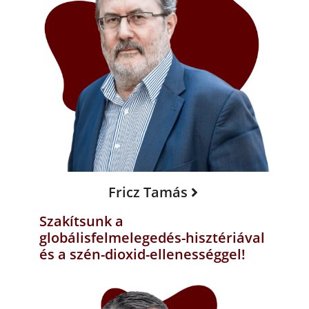
Fricz Tamás
Szakítsunk a
globálisfelmelegedés-hisztériával
és a szén-dioxid-ellenességgel!