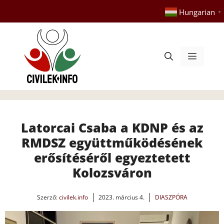
Kilépés
Hungarian
▼
a
tartalomba
Menü
Latorcai Csaba a KDNP és az
RMDSZ együttműködésének
erősítéséről egyeztetett
Kolozsváron
Szerző:
civilek.info
2023. március 4.
DIASZPÓRA