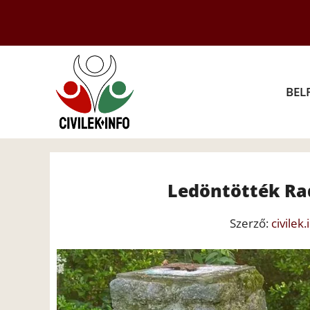
Kilépés
a
tartalomba
BEL
Ledöntötték Rad
Szerző:
civilek.