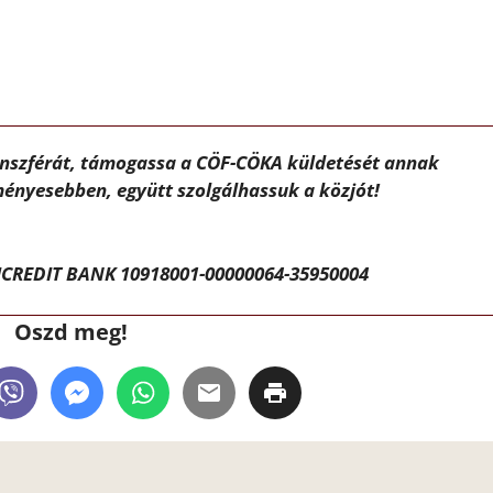
ánszférát, támogassa a CÖF-CÖKA küldetését annak
ényesebben, együtt szolgálhassuk a közjót!
CREDIT BANK 10918001-00000064-35950004
Oszd meg!