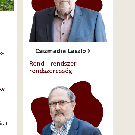
,
Csizmadia László
k-
Rend – rendszer –
rendszeresség
bor
irat