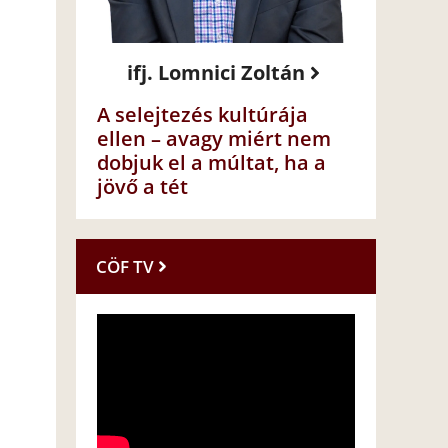
ifj. Lomnici Zoltán
A selejtezés kultúrája
ellen – avagy miért nem
dobjuk el a múltat, ha a
jövő a tét
CÖF TV