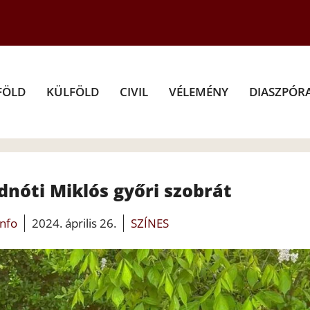
FÖLD
KÜLFÖLD
CIVIL
VÉLEMÉNY
DIASZPÓR
nóti Miklós győri szobrát
info
2024. április 26.
SZÍNES