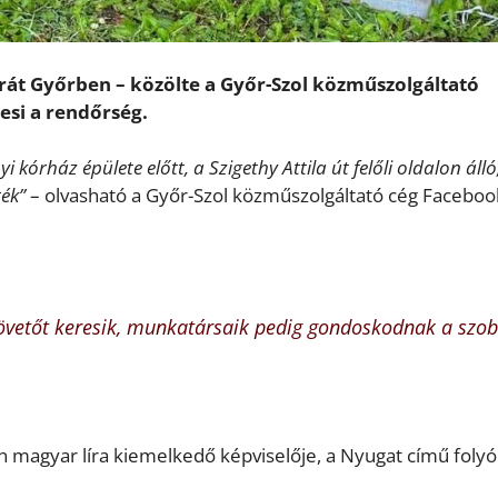
rát Győrben – közölte a Győr-Szol közműszolgáltató
esi a rendőrség.
kórház épülete előtt, a Szigethy Attila út felőli oldalon álló
ték”
– olvasható a Győr-Szol közműszolgáltató cég Faceboo
lkövetőt keresik, munkatársaik pedig gondoskodnak a szo
magyar líra kiemelkedő képviselője, a Nyugat című folyó