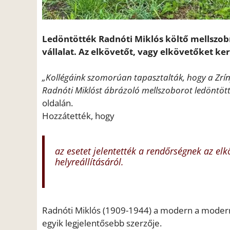
Ledöntötték Radnóti Miklós költő mellszob
vállalat. Az elkövetőt, vagy elkövetőket ker
„Kollégáink szomorúan tapasztalták, hogy a Zrínyi 
Radnóti Miklóst ábrázoló mellszoborot ledöntöt
oldalán.
Hozzátették, hogy
az esetet jelentették a rendőrségnek az e
helyreállításáról.
Radnóti Miklós (1909-1944) a modern a modern 
egyik legjelentősebb szerzője.