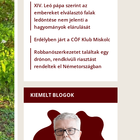
XIV. Leó pápa szerint az
embereket elválasztó falak
ledöntése nem jelenti a
hagyományok elárulását
Erdélyben járt a CÖF Klub Miskolc
Robbanószerkezetet találtak egy
drónon, rendkívüli riasztást
rendeltek el Németországban
KIEMELT BLOGOK