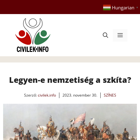
Kilépés
Hungarian
▼
a
tartalomba
Menü
Legyen-e nemzetiség a szkíta?
Szerző:
civilek.info
2023. november 30.
SZÍNES