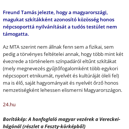
Freund Tamás jelezte, hogy a magyarországi,
magukat szkítákként azonosító közösség honos
népcsoporttá nyilvánítását a tudós testület nem
támogatta.
Az MTA szerint nem állnak fenn sem a fizikai, sem
pedig a törvényes feltételei annak, hogy több mint két
évezrede a történelem színpadáról eltűnt szkítákat
(mely megnevezés gyűjtőfogalomként több egykori
népcsoport etnikumát, nyelvét és kultúráját öleli fel)
ma is élő, saját hagyományait és nyelvét őrző honos
nemzetiségként lehessen elismerni Magyarországon.
24.hu
Borítókép: A honfoglaló magyar vezérek a Vereckei-
hágónál (részlet a Feszty-körképből)