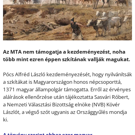
Az MTA nem támogatja a kezdeményezést, noha
több mint ezren éppen szkítának vallják magukat.
Pócs Alfréd László kezdeményezését, hogy nyilvánítsák
a szkítákat is Magyarországon honos népcsoporttá,
1371 magyar állampolgár támogatta. Erről az érvényes
aláírások ellenőrzése után tájékoztatta Sasvári Róbert,
a Nemzeti Választási Bizottság elnöke (NVB) Kövér
Lászlót, a végső szót ugyanis az Országgyűlés mondja
ki.
A törvény szerint ehhez ezer magyar