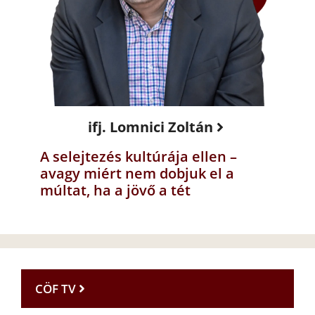
ifj. Lomnici Zoltán
A selejtezés kultúrája ellen –
avagy miért nem dobjuk el a
múltat, ha a jövő a tét
CÖF TV