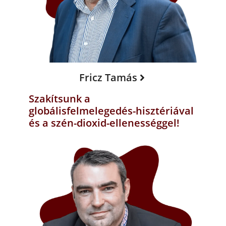
Fricz Tamás
Szakítsunk a
globálisfelmelegedés-hisztériával
és a szén-dioxid-ellenességgel!