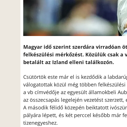
Magyar idő szerint szerdára virradóan öt
felkészülési mérkőzést. Közülük csak a 
betalált az Izland elleni találkozón.
Csütörtök este már el is kezdődik a labdar
válogatottak közül még többen felkészülési 
a vb címvédője az egyesült államokbeli Aub
az összecsapás legelején vezetést szerzett, 
A második félidő közepén beiktatott ivószü
pályára lépett, és két perccel később már fe
tizenegyeshez.