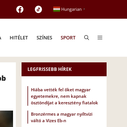
Hungarian
▼
A
HITÉLET
SZÍNES
SPORT
LEGFRISSEBB HÍREK
bb
Hiába vették fel őket magyar
egyetemekre, nem kapnak
ösztöndíjat a keresztény fiatalok
Bronzérmes a magyar nyíltvízi
váltó a Vizes Eb-n