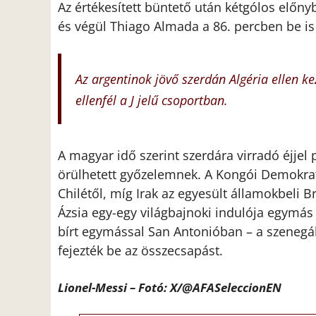
Az értékesített büntető után kétgólos előnyb
és végül Thiago Almada a 86. percben be is 
Az argentinok jövő szerdán Algéria ellen k
ellenfél a J jelű csoportban.
A magyar idő szerint szerdára virradó éjjel
örülhetett győzelemnek. A Kongói Demokrat
Chilétől, míg Irak az egyesült államokbeli 
Ázsia egy-egy világbajnoki indulója egymá
bírt egymással San Antonióban – a szenegál
fejezték be az összecsapást.
Lionel-Messi – Fotó: X/@AFASeleccionEN