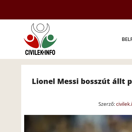
Kilépés
a
tartalomba
BEL
Lionel Messi bosszút állt
Szerző:
civilek.