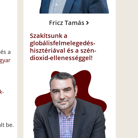
Fricz Tamás
Szakítsunk a
globálisfelmelegedés-
hisztériával és a szén-
 és a
dioxid-ellenességgel!
gyar
k-
lt be.