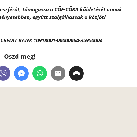
ánszférát, támogassa a CÖF-CÖKA küldetését annak
ényesebben, együtt szolgálhassuk a közjót!
CREDIT BANK 10918001-00000064-35950004
Oszd meg!