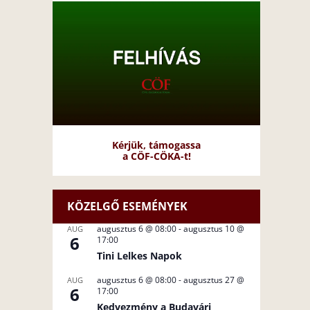
Kérjük, támogassa
a CÖF-CÖKA-t!
KÖZELGŐ ESEMÉNYEK
augusztus 6 @ 08:00
-
augusztus 10 @
AUG
6
17:00
Tini Lelkes Napok
augusztus 6 @ 08:00
-
augusztus 27 @
AUG
6
17:00
Kedvezmény a Budavári