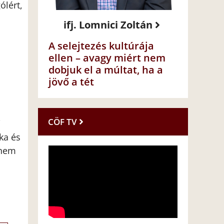
ólért,
ifj. Lomnici Zoltán
A selejtezés kultúrája
ellen – avagy miért nem
dobjuk el a múltat, ha a
jövő a tét
CÖF TV
i
ka és
 nem