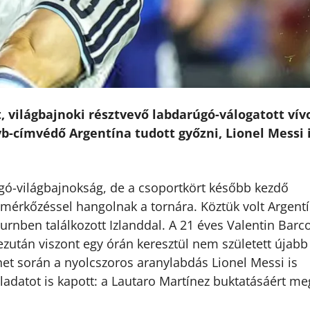
, világbajnoki résztvevő labdarúgó-válogatott vív
vb-címvédő Argentína tudott győzni, Lionel Messi 
úgó-világbajnokság, de a csoportkört később kezdő
mérkőzéssel hangolnak a tornára. Köztük volt Argentí
urnben találkozott Izlanddal. A 21 éves Valentin Barc
ezután viszont egy órán keresztül nem született újabb 
net során a nyolcszoros aranylabdás Lionel Messi is
ladatot is kapott: a Lautaro Martínez buktatásáért meg