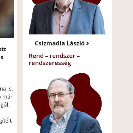
Csizmadia László
ott
Rend – rendszer –
is
rendszeresség
na is,
o már
gól.
ítélt