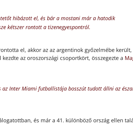
ntetőt hibázott el, és bár a mostani már a hatodik
ze kétszer rontott a tizenegyespontról.
rontotta el, akkor az az argentinok győzelmébe került,
l kezdte az oroszországi csoportkört, összegezte a
Ma
s az Inter Miami futballistája bosszút tudott állni az észa
válogatottban, és már a 41. különböző ország ellen talá