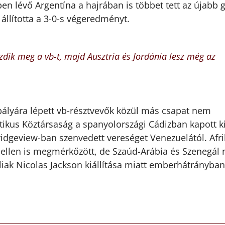
en lévő Argentína a hajrában is többet tett az újabb g
állította a 3-0-s végeredményt.
ezdik meg a vb-t, majd Ausztria és Jordánia lesz még az
 pályára lépett vb-résztvevők közül más csapat nem
ikus Köztársaság a spanyolországi Cádizban kapott k
Bridgeview-ban szenvedett vereséget Venezuelától. Afri
s ellen is megmérkőzött, de Szaúd-Arábia és Szenegál
iak Nicolas Jackson kiállítása miatt emberhátrányban