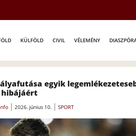
FÖLD
KÜLFÖLD
CIVIL
VÉLEMÉNY
DIASZPÓR
 pályafutása egyik legemlékezetese
hibájáért
info
2026. június 10.
SPORT