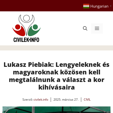
Kilépés
Hungarian
▼
a
tartalomba
Menü
Lukasz Piebiak: Lengyeleknek és
magyaroknak közösen kell
megtalálnunk a választ a kor
kihívásaira
Szerző:
civilek.info
2025. március 27.
CIVIL