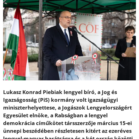
Lukasz Konrad Piebiak lengyel bíró, a Jog és
Igazságosság (PiS) kormány volt igazságügyi
miniszterhelyettese, a Jogászok Lengyelországért
Egyesület elnöke, a Rabságban a lengyel
demokrácia címűkötet társszerzője március 15-ei
ünnepi beszédében részletesen kitért az ezeréves
lengyel-magyar barátságra és a két ország közötti