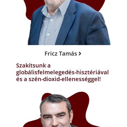
Fricz Tamás
Szakítsunk a
globálisfelmelegedés-hisztériával
és a szén-dioxid-ellenességgel!