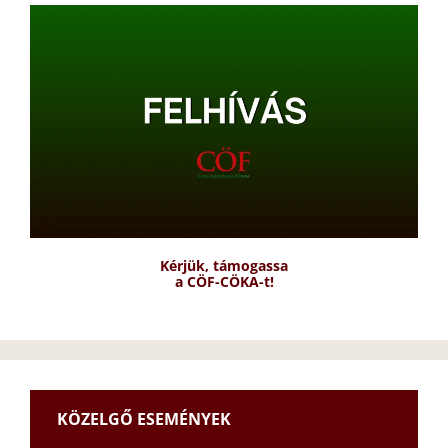
Kérjük, támogassa
a CÖF-CÖKA-t!
KÖZELGŐ ESEMÉNYEK