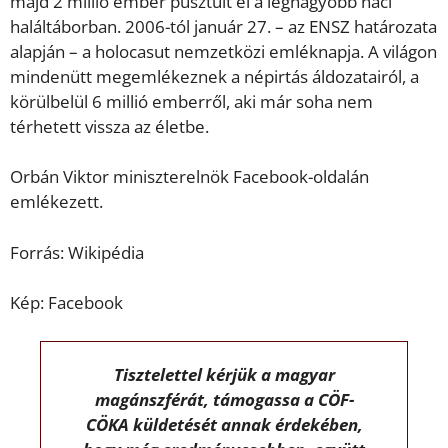
majd 2 millió ember pusztult el a legnagyobb náci
haláltáborban. 2006-tól január 27. – az ENSZ határozata
alapján – a holocasut nemzetközi emléknapja. A világon
mindenütt megemlékeznek a népirtás áldozatairól, a
körülbelül 6 millió emberről, aki már soha nem
térhetett vissza az életbe.
Orbán Viktor miniszterelnök Facebook-oldalán
emlékezett.
Forrás: Wikipédia
Kép: Facebook
Tisztelettel kérjük a magyar
magánszférát, támogassa a CÖF-
CÖKA küldetését annak érdekében,