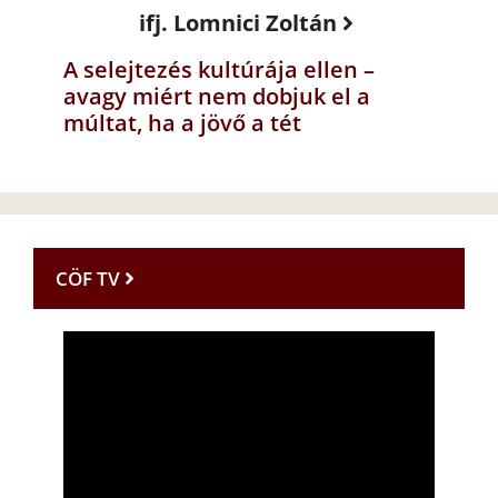
ifj. Lomnici Zoltán
A selejtezés kultúrája ellen –
avagy miért nem dobjuk el a
múltat, ha a jövő a tét
CÖF TV