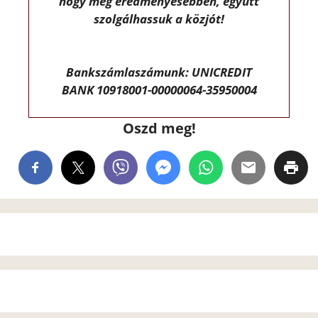
hogy még eredményesebben, együtt
szolgálhassuk a közjót!
Bankszámlaszámunk: UNICREDIT
BANK 10918001-00000064-35950004
Oszd meg!