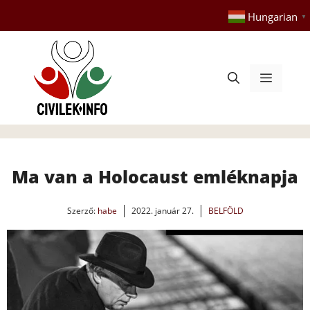
Kilépés
Hungarian
▼
a
tartalomba
Menü
Ma van a Holocaust emléknapja
Szerző:
habe
2022. január 27.
BELFÖLD