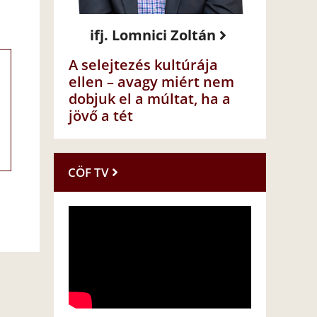
ifj. Lomnici Zoltán
A selejtezés kultúrája
ellen – avagy miért nem
dobjuk el a múltat, ha a
jövő a tét
CÖF TV