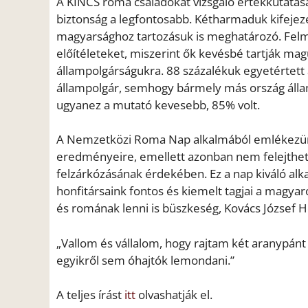
A KINCS roma családokat vizsgáló értékkutatás
biztonság a legfontosabb. Kétharmaduk kifejeze
magyarsághoz tartozásuk is meghatározó. Felm
előítéleteket, miszerint ők kevésbé tartják 
állampolgárságukra. 88 százalékuk egyetértett 
állampolgár, semhogy bármely más ország áll
ugyanez a mutató kevesebb, 85% volt.
A Nemzetközi Roma Nap alkalmából emlékezünk 
eredményeire, emellett azonban nem felejthet
felzárkózásának érdekében. Ez a nap kiváló alk
honfitársaink fontos és kiemelt tagjai a magy
és romának lenni is büszkeség, Kovács József H
„Vallom és vállalom, hogy rajtam két aranypánt
egyikről sem óhajtók lemondani.”
A teljes írást
itt
olvashatják el.