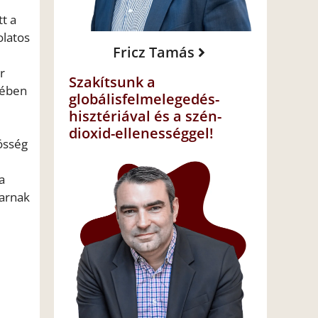
t a
olatos
Fricz Tamás
r
Szakítsunk a
tében
globálisfelmelegedés-
hisztériával és a szén-
dioxid-ellenességgel!
össég
a
yarnak