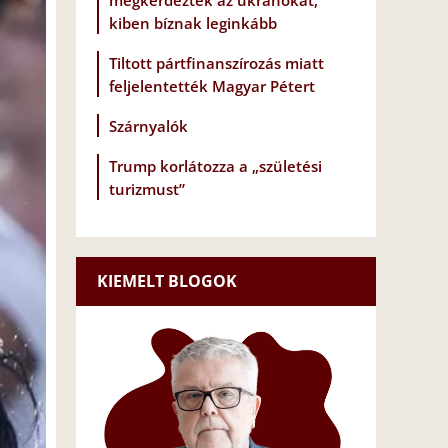
megkérdezték az ukránokat,
kiben bíznak leginkább
Tiltott pártfinanszírozás miatt
feljelentették Magyar Pétert
Szárnyalók
Trump korlátozza a „születési
turizmust”
KIEMELT BLOGOK