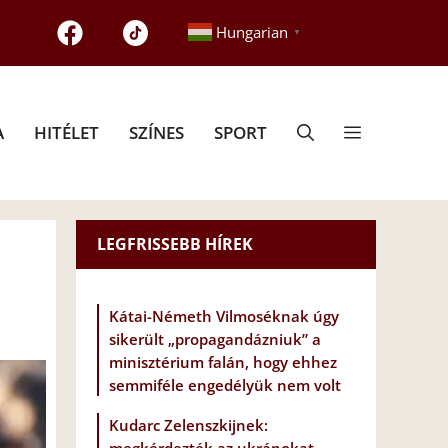
Hungarian
▼
A
HITÉLET
SZÍNES
SPORT
LEGFRISSEBB HÍREK
Kátai-Németh Vilmoséknak úgy
sikerült „propagandázniuk” a
minisztérium falán, hogy ehhez
semmiféle engedélyük nem volt
Kudarc Zelenszkijnek: