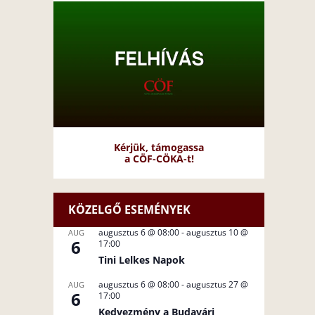
Kérjük, támogassa
a CÖF-CÖKA-t!
KÖZELGŐ ESEMÉNYEK
augusztus 6 @ 08:00
-
augusztus 10 @
AUG
6
17:00
Tini Lelkes Napok
augusztus 6 @ 08:00
-
augusztus 27 @
AUG
6
17:00
Kedvezmény a Budavári