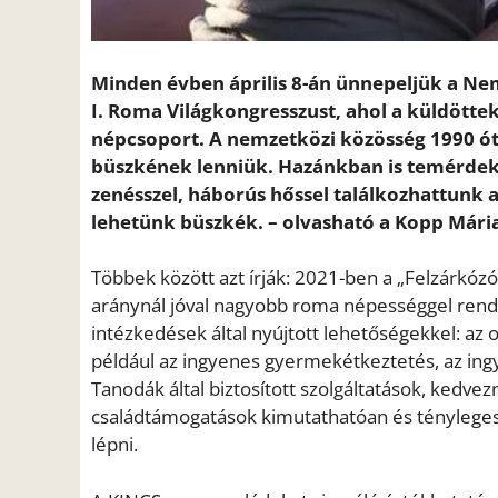
Minden évben április 8-án ünnepeljük a Ne
I. Roma Világkongresszust, ahol a küldött
népcsoport. A nemzetközi közösség 1990 óta
büszkének lenniük. Hazánkban is temérdek 
zenésszel, háborús hőssel találkozhattunk 
lehetünk büszkék. – olvasható a Kopp Mária
Többek között azt írják: 2021-ben a „Felzárkóz
aránynál jóval nagyobb roma népességgel rende
intézkedések által nyújtott lehetőségekkel: az
például az ingyenes gyermekétkeztetés, az ing
Tanodák által biztosított szolgáltatások, kedv
családtámogatások kimutathatóan és ténylegese
lépni.