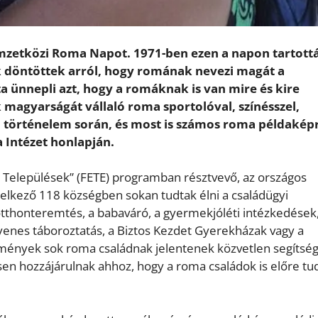
mzetközi Roma Napot. 1971-ben ezen a napon tartott
ek döntöttek arról, hogy romának nevezi magát a
 ünnepli azt, hogy a romáknak is van mire és kire
magyarságát vállaló roma sportolóval, színésszel,
a történelem során, és most is számos roma példakép
 Intézet honlapján.
ó Települések” (FETE) programban résztvevő, az országos
lkező 118 községben sokan tudtak élni a családügyi
 otthonteremtés, a babaváró, a gyermekjóléti intézkedések
yenes táboroztatás, a Biztos Kezdet Gyerekházak vagy a
ezmények sok roma családnak jelentenek közvetlen segítség
n hozzájárulnak ahhoz, hogy a roma családok is előre tu