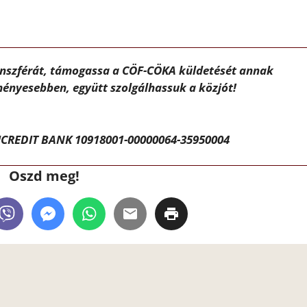
ánszférát, támogassa a CÖF-CÖKA küldetését annak
ényesebben, együtt szolgálhassuk a közjót!
CREDIT BANK 10918001-00000064-35950004
Oszd meg!