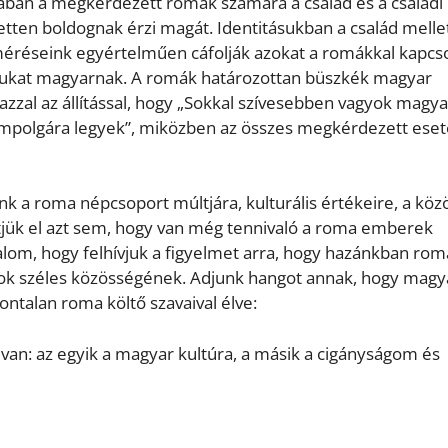
ában a megkérdezett romák számára a család és a családi
tten boldognak érzi magát. Identitásukban a család mellet
éréseink egyértelműen cáfolják azokat a romákkal kapcs
magukat magyarnak. A romák határozottan büszkék magyar
azzal az állítással, hogy „Sokkal szívesebben vagyok magya
ampolgára legyek”, miközben az összes megkérdezett ese
a roma népcsoport múltjára, kulturális értékeire, a köz
jük el azt sem, hogy van még tennivaló a roma emberek
alom, hogy felhívjuk a figyelmet arra, hogy hazánkban rom
arok széles közösségének. Adjunk hangot annak, hogy mag
ontalan roma költő szavaival élve:
 van: az egyik a magyar kultúra, a másik a cigányságom és