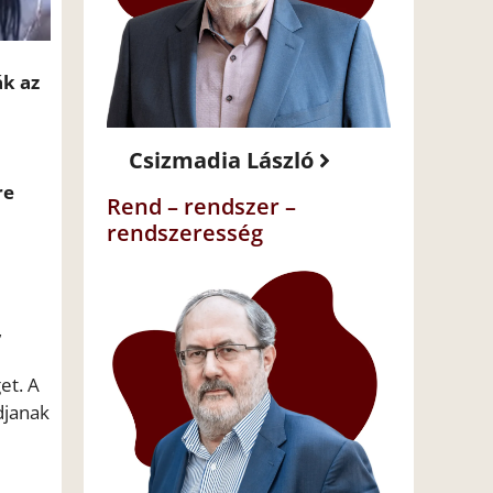
ák az
Csizmadia László
re
Rend – rendszer –
rendszeresség
,
et. A
djanak