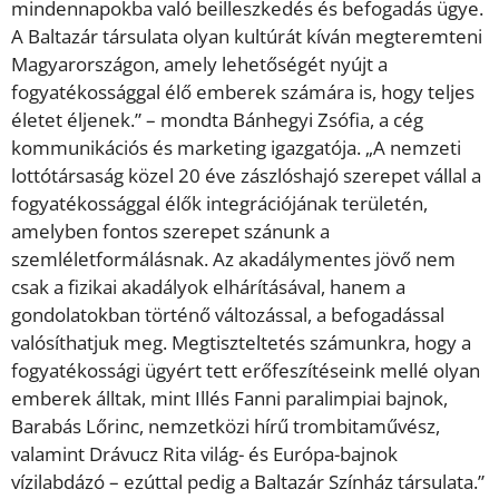
mindennapokba való beilleszkedés és befogadás ügye.
A Baltazár társulata olyan kultúrát kíván megteremteni
Magyarországon, amely lehetőségét nyújt a
fogyatékossággal élő emberek számára is, hogy teljes
életet éljenek.” – mondta Bánhegyi Zsófia, a cég
kommunikációs és marketing igazgatója. „A nemzeti
lottótársaság közel 20 éve zászlóshajó szerepet vállal a
fogyatékossággal élők integrációjának területén,
amelyben fontos szerepet szánunk a
szemléletformálásnak. Az akadálymentes jövő nem
csak a fizikai akadályok elhárításával, hanem a
gondolatokban történő változással, a befogadással
valósíthatjuk meg. Megtiszteltetés számunkra, hogy a
fogyatékossági ügyért tett erőfeszítéseink mellé olyan
emberek álltak, mint Illés Fanni paralimpiai bajnok,
Barabás Lőrinc, nemzetközi hírű trombitaművész,
valamint Drávucz Rita világ- és Európa-bajnok
vízilabdázó – ezúttal pedig a Baltazár Színház társulata.”