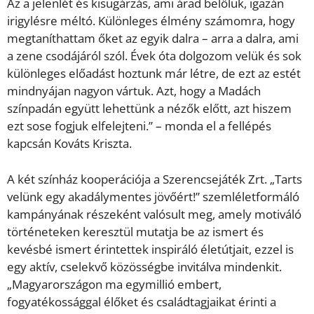
Az a jelenlét és kisugárzás, ami árad belőlük, igazán
irigylésre méltó. Különleges élmény számomra, hogy
megtaníthattam őket az egyik dalra – arra a dalra, ami
a zene csodájáról szól. Évek óta dolgozom velük és sok
különleges előadást hoztunk már létre, de ezt az estét
mindnyájan nagyon vártuk. Azt, hogy a Madách
színpadán együtt lehettünk a nézők előtt, azt hiszem
ezt sose fogjuk elfelejteni.” – monda el a fellépés
kapcsán Kováts Kriszta.
A két színház kooperációja a Szerencsejáték Zrt. „Tarts
velünk egy akadálymentes jövőért!” szemléletformáló
kampányának részeként valósult meg, amely motiváló
történeteken keresztül mutatja be az ismert és
kevésbé ismert érintettek inspiráló életútjait, ezzel is
egy aktív, cselekvő közösségbe invitálva mindenkit.
„Magyarországon ma egymillió embert,
fogyatékossággal élőket és családtagjaikat érinti a