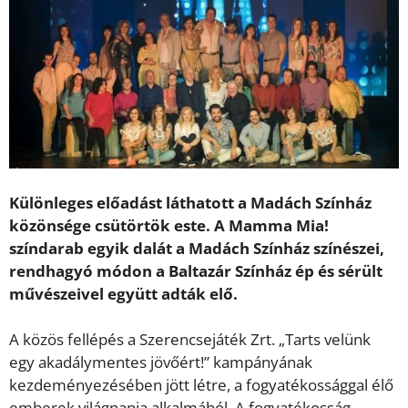
Különleges előadást láthatott a Madách Színház
közönsége csütörtök este. A Mamma Mia!
színdarab egyik dalát a Madách Színház színészei,
rendhagyó módon a Baltazár Színház ép és sérült
művészeivel együtt adták elő.
A közös fellépés a Szerencsejáték Zrt. „Tarts velünk
egy akadálymentes jövőért!” kampányának
kezdeményezésében jött létre, a fogyatékossággal élő
emberek világnapja alkalmából. A fogyatékosság