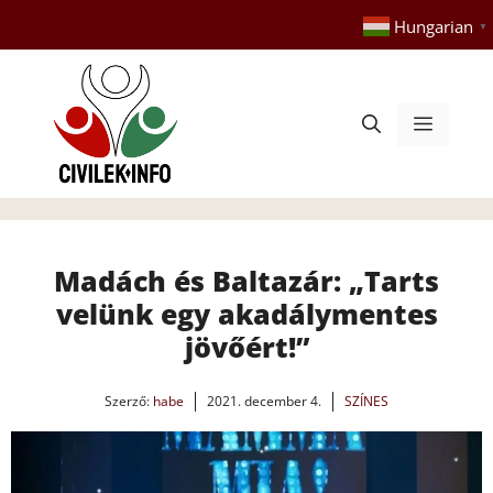
Kilépés
Hungarian
▼
a
tartalomba
Menü
Madách és Baltazár: „Tarts
velünk egy akadálymentes
jövőért!”
Szerző:
habe
2021. december 4.
SZÍNES