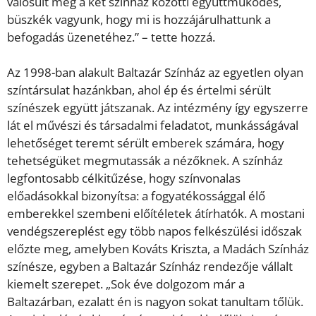
valósult meg a két színház közötti együttműködés,
büszkék vagyunk, hogy mi is hozzájárulhattunk a
befogadás üzenetéhez.” – tette hozzá.
Az 1998-ban alakult Baltazár Színház az egyetlen olyan
színtársulat hazánkban, ahol ép és értelmi sérült
színészek együtt játszanak. Az intézmény így egyszerre
lát el művészi és társadalmi feladatot, munkásságával
lehetőséget teremt sérült emberek számára, hogy
tehetségüket megmutassák a nézőknek. A színház
legfontosabb célkitűzése, hogy színvonalas
előadásokkal bizonyítsa: a fogyatékossággal élő
emberekkel szembeni előítéletek átírhatók. A mostani
vendégszereplést egy több napos felkészülési időszak
előzte meg, amelyben Kováts Kriszta, a Madách Színház
színésze, egyben a Baltazár Színház rendezője vállalt
kiemelt szerepet. „Sok éve dolgozom már a
Baltazárban, ezalatt én is nagyon sokat tanultam tőlük.