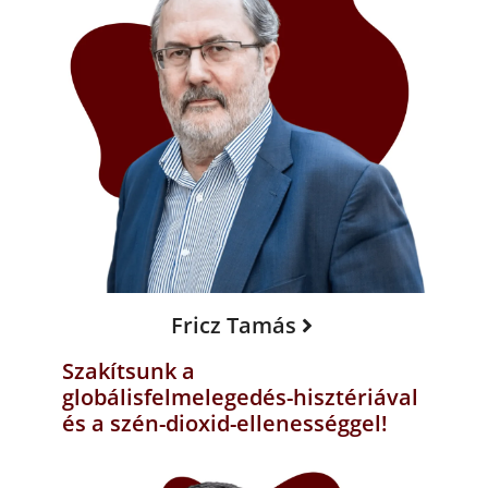
Fricz Tamás
Szakítsunk a
globálisfelmelegedés-hisztériával
és a szén-dioxid-ellenességgel!