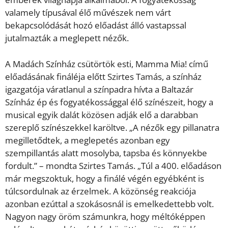
valamely típusával élő művészek nem várt
bekapcsolódását hozó előadást álló vastapssal
jutalmazták a meglepett nézők.
A Madách Színház csütörtök esti, Mamma Mia! című
előadásának fináléja előtt Szirtes Tamás, a színház
igazgatója váratlanul a színpadra hívta a Baltazár
Színház ép és fogyatékossággal élő színészeit, hogy a
musical egyik dalát közösen adják elő a darabban
szereplő színészekkel karöltve. „A nézők egy pillanatra
megilletődtek, a meglepetés azonban egy
szempillantás alatt mosolyba, tapsba és könnyekbe
fordult.” – mondta Szirtes Tamás. „Túl a 400. előadáson
már megszoktuk, hogy a finálé végén egyébként is
túlcsordulnak az érzelmek. A közönség reakciója
azonban ezúttal a szokásosnál is emelkedettebb volt.
Nagyon nagy öröm számunkra, hogy méltóképpen