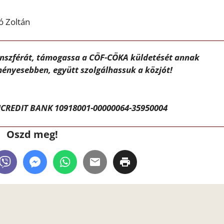
ó Zoltán
ánszférát, támogassa a CÖF-CÖKA küldetését annak
ényesebben, együtt szolgálhassuk a közjót!
CREDIT BANK 10918001-00000064-35950004
Oszd meg!