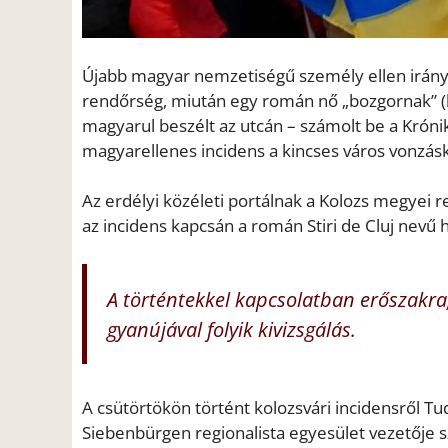
Újabb magyar nemzetiségű személy ellen irányul
rendőrség, miután egy román nő „bozgornak” (h
magyarul beszélt az utcán – számolt be a Króni
magyarellenes incidens a kincses város vonzás
Az erdélyi közéleti portálnak a Kolozs megyei r
az incidens kapcsán a román Stiri de Cluj nevű 
A történtekkel kapcsolatban erőszakra,
gyanújával folyik kivizsgálás.
A csütörtökön történt kolozsvári incidensről Tu
Siebenbürgen regionalista egyesület vezetője 