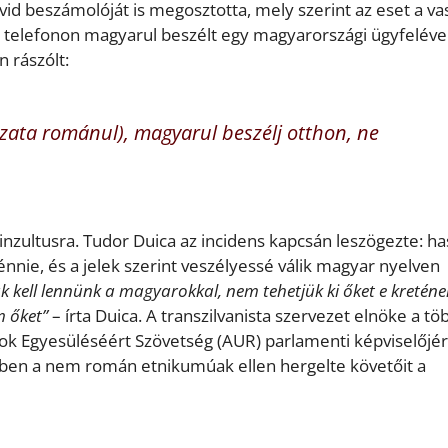
vid beszámolóját is megosztotta, mely szerint az eset a va
 telefonon magyarul beszélt egy magyarországi ügyfelével
n rászólt:
zata románul), magyarul beszélj otthon, ne
 inzultusra. Tudor Duica az incidens kapcsán leszögezte: h
ie, és a jelek szerint veszélyessé válik magyar nyelven
k kell lennünk a magyarokkal, nem tehetjük ki őket e kreténe
 őket”
– írta Duica. A transzilvanista szervezet elnöke a tö
ok Egyesüléséért Szövetség (AUR) parlamenti képviselőjér
ében a nem román etnikumúak ellen hergelte követőit a