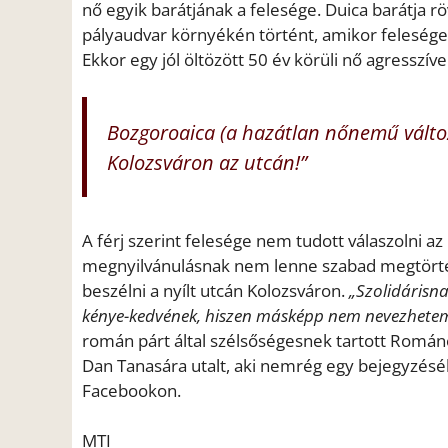
nő egyik barátjának a felesége. Duica barátja rö
pályaudvar környékén történt, amikor felesége
Ekkor egy jól öltözött 50 év körüli nő agresszíve
Bozgoroaica
(a hazátlan nőnemű válto
Kolozsváron az utcán!”
A férj szerint felesége nem tudott válaszolni az
megnyilvánulásnak nem lenne szabad megtörténn
beszélni a nyílt utcán Kolozsváron.
„Szolidárisna
kénye-kedvének, hiszen másképp nem nevezhetem
román párt által szélsőségesnek tartott Román
Dan Tanasára utalt, aki nemrég egy bejegyzés
Facebookon.
MTI