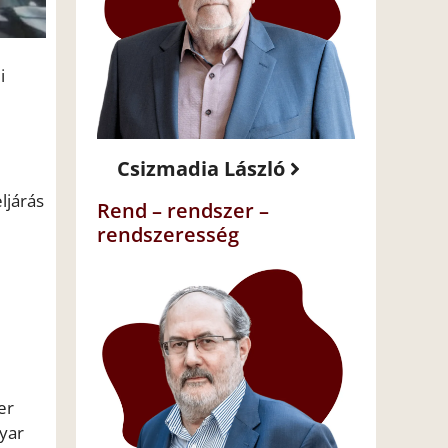
i
Csizmadia László
ljárás
Rend – rendszer –
rendszeresség
er
yar