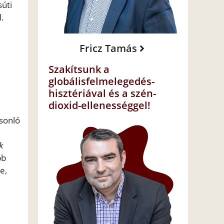
súti
.
Fricz Tamás
Szakítsunk a
globálisfelmelegedés-
hisztériával és a szén-
dioxid-ellenességgel!
asonló
k
bb
e,