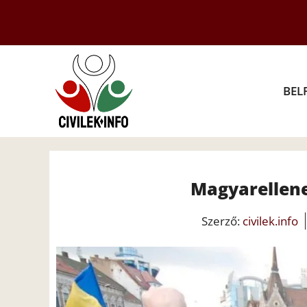
Kilépés
a
tartalomba
BEL
Magyarellene
Szerző:
civilek.info