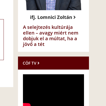
ifj. Lomnici Zoltán
A selejtezés kultúrája
ellen – avagy miért nem
dobjuk el a múltat, ha a
jövő a tét
CÖF TV