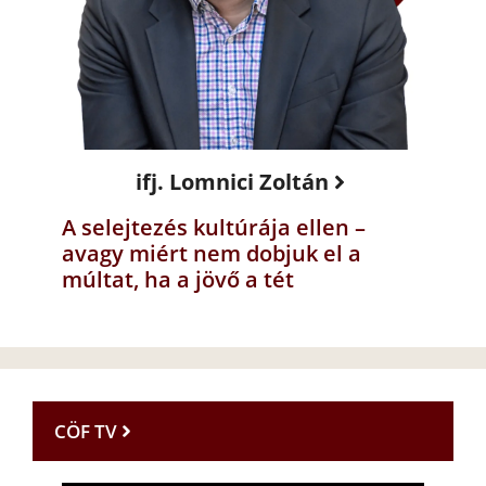
ifj. Lomnici Zoltán
A selejtezés kultúrája ellen –
avagy miért nem dobjuk el a
múltat, ha a jövő a tét
CÖF TV