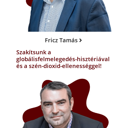
Fricz Tamás
Szakítsunk a
globálisfelmelegedés-hisztériával
és a szén-dioxid-ellenességgel!