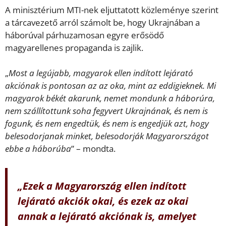
A minisztérium MTI-nek eljuttatott közleménye szerint
a tárcavezető arról számolt be, hogy Ukrajnában a
háborúval párhuzamosan egyre erősödő
magyarellenes propaganda is zajlik.
„
Most a legújabb, magyarok ellen indított lejárató
akciónak is pontosan az az oka, mint az eddigieknek. Mi
magyarok békét akarunk, nemet mondunk a háborúra,
nem szállítottunk soha fegyvert Ukrajnának, és nem is
fogunk, és nem engedtük, és nem is engedjük azt, hogy
belesodorjanak minket, belesodorják Magyarországot
ebbe a háborúba
” – mondta.
„
Ezek a Magyarország ellen indított
lejárató akciók okai, és ezek az okai
annak a lejárató akciónak is, amelyet