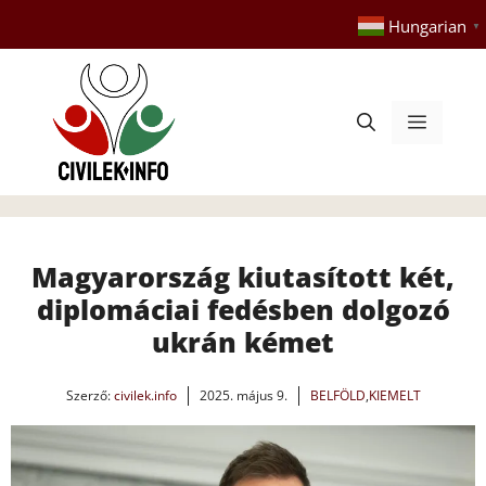
Kilépés
Hungarian
▼
a
tartalomba
Menü
Magyarország kiutasított két,
diplomáciai fedésben dolgozó
ukrán kémet
Szerző:
civilek.info
2025. május 9.
BELFÖLD
,
KIEMELT