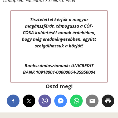
Címlapkép: Facebook / Szijjártó Péter
Tisztelettel kérjük a magyar
magánszférát, támogassa a CÖF-
CÖKA küldetését annak érdekében,
hogy még eredményesebben, együtt
szolgálhassuk a közjót!
Bankszámlaszámunk: UNICREDIT
BANK 10918001-00000064-35950004
Oszd meg!