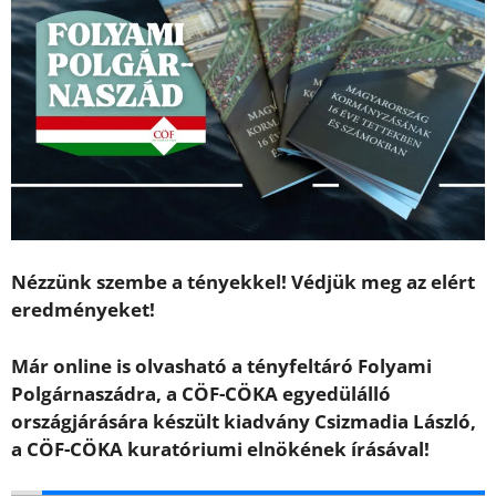
Nézzünk szembe a tényekkel! Védjük meg az elért
eredményeket!
Már online is olvasható a tényfeltáró Folyami
Polgárnaszádra, a CÖF-CÖKA egyedülálló
országjárására készült kiadvány Csizmadia László,
a CÖF-CÖKA kuratóriumi elnökének írásával!