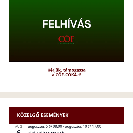
Kérjük, támogassa
a CÖF-CÖKA-t!
KÖZELGŐ ESEMÉNYEK
augusztus 6 @ 08:00
-
augusztus 10 @ 17:00
AUG
6