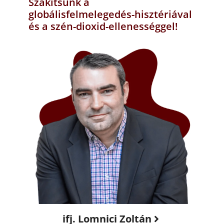
Szakítsunk a
globálisfelmelegedés-hisztériával
és a szén-dioxid-ellenességgel!
ifj. Lomnici Zoltán