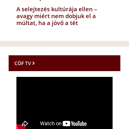
A selejtezés kultúrája ellen –
avagy miért nem dobjuk el a
múltat, ha a jövő a tét
CÖF TV