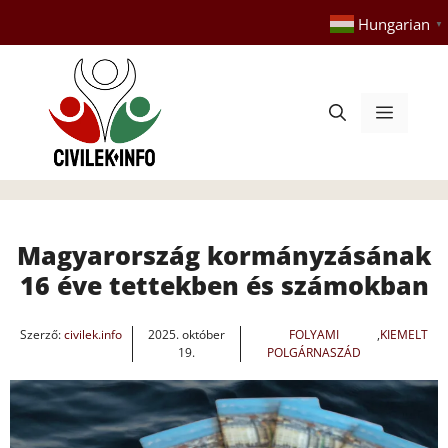
Kilépés
Hungarian
▼
a
tartalomba
Menü
Magyarország kormányzásának
16 éve tettekben és számokban
Szerző:
civilek.info
2025. október
FOLYAMI
,
KIEMELT
19.
POLGÁRNASZÁD