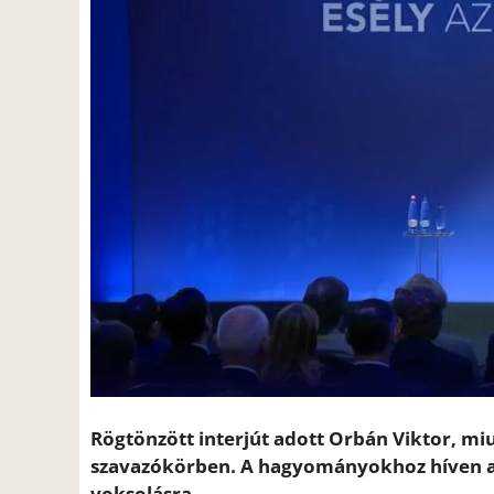
Rögtönzött interjút adott Orbán Viktor, miu
szavazókörben. A hagyományokhoz híven a k
voksolásra.