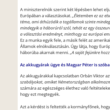
A miniszterelnök szerint két lépésben lehet elj
Európában a választásokat.
„Életemben ez az els
téma, ami áthúzódik a tagállamok szinte mindegy
mindegyik a háborúról szól, tehát ez egy összeur
a választási eredményt, minthogy az európai em
Ez a munka egyik fele, a másik felét az amerik
Államok elnökválasztásán. Úgy látja, hogy Eur
háborúba akarnak menni.
„A saját fejünkre hozz
Az akkugyárak ügye és Magyar Péter is szóba
Az akkugyárakkal kapcsolatban Orbán Viktor az
szabályokat, amiket Németországban alkalmazn
számára az egészséges élethez való feltételeket
hogy ezt megtegyék.
Azt a kérdést is feltették a kormányfőnek, ho