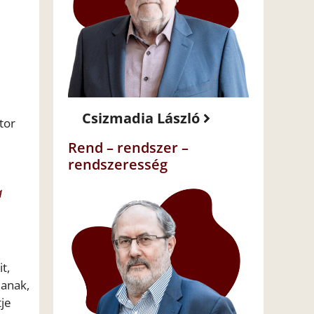
Csizmadia László
tor
Rend – rendszer –
rendszeresség
a
t,
janak,
tje