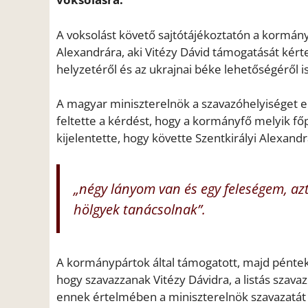
A voksolást követő sajtótájékoztatón a kormányf
Alexandrára, aki Vitézy Dávid támogatását kér
helyzetéről és az ukrajnai béke lehetőségéről 
A magyar miniszterelnök a szavazóhelyiséget elh
feltette a kérdést, hogy a kormányfő melyik főp
kijelentette, hogy követte Szentkirályi Alexandr
„négy lányom van és egy feleségem, az
hölgyek tanácsolnak”.
A kormánypártok által támogatott, majd pénteke
hogy szavazzanak Vitézy Dávidra, a listás szava
ennek értelmében a miniszterelnök szavazatát i