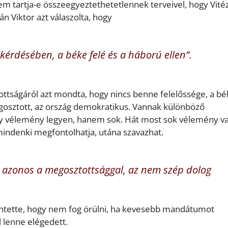
m tartja-e összeegyeztethetetlennek terveivel, hogy Vité
án Viktor azt válaszolta, hogy
kérdésében, a béke felé és a háború ellen”.
ottságáról azt mondta, hogy nincs benne felelőssége, a b
sztott, az ország demokratikus. Vannak különböző
y vélemény legyen, hanem sok. Hát most sok vélemény va
mindenki megfontolhatja, utána szavazhat.
m azonos a megosztottsággal, az nem szép dolog
entette, hogy nem fog örülni, ha kevesebb mandátumot
l lenne elégedett.