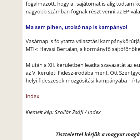
fogalmazott, hogy a „sajátomat is alig tudtam 
nagyobb számban fognak részt venni az EP-vála
Ma sem pihen, utolsó nap is kampányol
Vasárnap is folytatta választási kampánykörútjá
MTI-t Havasi Bertalan, a kormányfő sajtófőnöke
Miután a XII. kerületben leadta szavazatát az 
az V. kerületi Fidesz-irodába ment. Ott Szentg
helyi fideszesek mozgósítási kampányába – írta
Index
Kiemelt kép:
Szollár Zsófi / Index
Tisztelettel kérjük a magyar mag