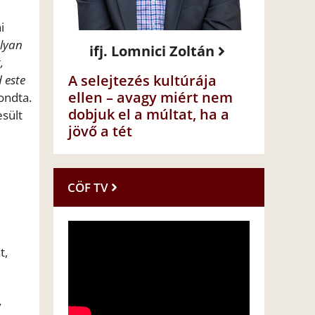
i
olyan
ifj. Lomnici Zoltán
,
A selejtezés kultúrája
 este
ellen – avagy miért nem
ndta.
dobjuk el a múltat, ha a
esült
jövő a tét
CÖF TV
t,
y