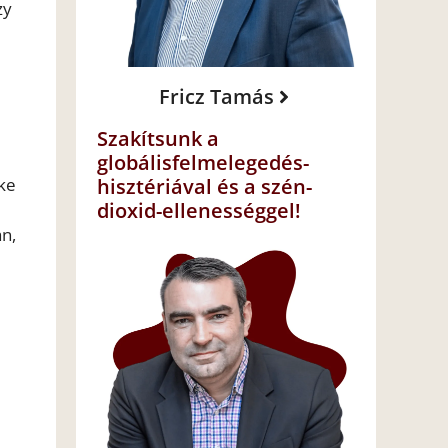
zy
Fricz Tamás
Szakítsunk a
globálisfelmelegedés-
éke
hisztériával és a szén-
dioxid-ellenességgel!
n,