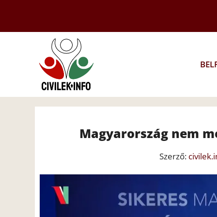
Kilépés
a
tartalomba
BEL
Magyarország nem me
Szerző:
civilek.