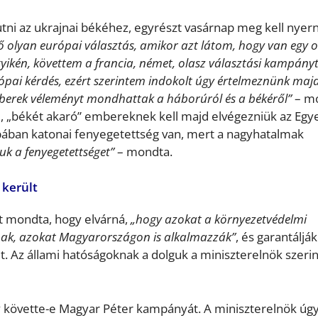
utni az ukrajnai békéhez, egyrészt vasárnap meg kell nyern
ő olyan európai választás, amikor azt látom, hogy van egy 
ikén, követtem a francia, német, olasz választási kampányt
ópai kérdés, ezért szerintem indokolt úgy értelmeznünk majd
berek véleményt mondhattak a háborúról és a békéről”
– mo
ai, „békét akaró” embereknek kell majd elvégezniük az Egy
ópában katonai fenyegetettség van, mert a nagyhatalmak
uk a fenyegetettséget”
– mondta.
 került
t mondta, hogy elvárná,
„hogy azokat a környezetvédelmi
ak, azokat Magyarországon is alkalmazzák”
, és garantálják
. Az állami hatóságoknak a dolguk a miniszterelnök szerin
gy követte-e Magyar Péter kampányát. A miniszterelnök úg