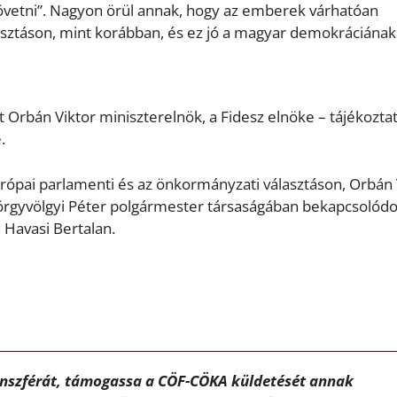
követni”. Nagyon örül annak, hogy az emberek várhatóan
sztáson, mint korábban, és ez jó a magyar demokráciának
t Orbán Viktor miniszterelnök, a Fidesz elnöke – tájékoztat
.
európai parlamenti és az önkormányzati választáson, Orbán 
yörgyvölgyi Péter polgármester társaságában bekapcsolódo
 Havasi Bertalan.
ánszférát, támogassa a CÖF-CÖKA küldetését annak