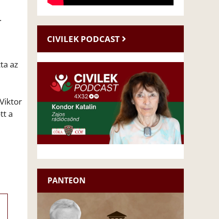
.
CIVILEK PODCAST
ta az
Viktor
tt a
PANTEON