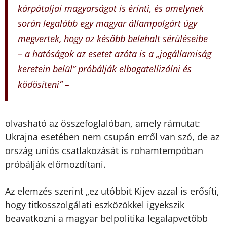
kárpátaljai magyarságot is érinti, és amelynek
során legalább egy magyar állampolgárt úgy
megvertek, hogy az később belehalt sérüléseibe
– a hatóságok az esetet azóta is a „jogállamiság
keretein belül” próbálják elbagatellizálni és
ködösíteni” –
olvasható az összefoglalóban, amely rámutat:
Ukrajna esetében nem csupán erről van szó, de az
ország uniós csatlakozását is rohamtempóban
próbálják előmozdítani.
Az elemzés szerint „ez utóbbit Kijev azzal is erősíti,
hogy titkosszolgálati eszközökkel igyekszik
beavatkozni a magyar belpolitika legalapvetőbb