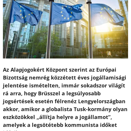
Az Alapjogokért Központ szerint az Európai
Bizottság nemrég közzétett éves jogállamisági
jelentése ismételten, immár sokadszor világít
rá arra, hogy Brüsszel a legsúlyosabb
jogsértések esetén félrenéz Lengyelországban
akkor, amikor a globalista Tusk-kormány olyan
eszközökkel „állítja helyre a jogállamot”,
amelyek a legsötétebb kommunista időket