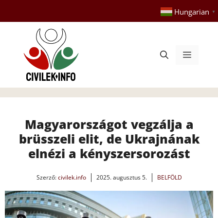
Kilépés
Hungarian
▼
a
tartalomba
Menü
Magyarországot vegzálja a
brüsszeli elit, de Ukrajnának
elnézi a kényszersorozást
Szerző:
civilek.info
2025. augusztus 5.
BELFÖLD