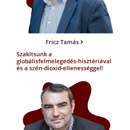
Fricz Tamás
Szakítsunk a
globálisfelmelegedés-hisztériával
és a szén-dioxid-ellenességgel!