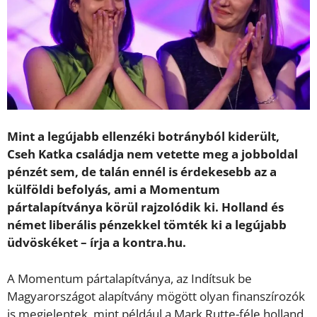
Mint a legújabb ellenzéki botrányból kiderült,
Cseh Katka családja nem vetette meg a jobboldal
pénzét sem, de talán ennél is érdekesebb az a
külföldi befolyás, ami a Momentum
pártalapítványa körül rajzolódik ki. Holland és
német liberális pénzekkel tömték ki a legújabb
üdvöskéket – írja a kontra.hu.
A Momentum pártalapítványa, az Indítsuk be
Magyarországot alapítvány mögött olyan finanszírozók
is megjelentek, mint például a Mark Rutte-féle holland