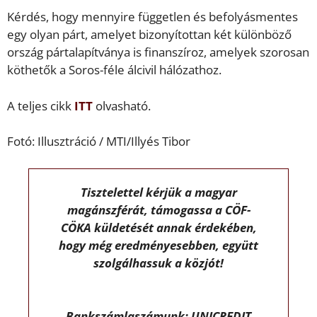
Kérdés, hogy mennyire független és befolyásmentes
egy olyan párt, amelyet bizonyítottan két különböző
ország pártalapítványa is finanszíroz, amelyek szorosan
köthetők a Soros-féle álcivil hálózathoz.
A teljes cikk
ITT
olvasható.
Fotó: Illusztráció / MTI/Illyés Tibor
Tisztelettel kérjük a magyar
magánszférát, támogassa a CÖF-
CÖKA küldetését annak érdekében,
hogy még eredményesebben, együtt
szolgálhassuk a közjót!
Bankszámlaszámunk: UNICREDIT