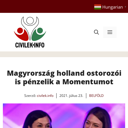
Kilépés
Hungarian
▼
a
tartalomba
Menü
Magyrország holland ostorozói
is pénzelik a Momentumot
Szerző:
civilek.info
2021. július 23.
BELFÖLD