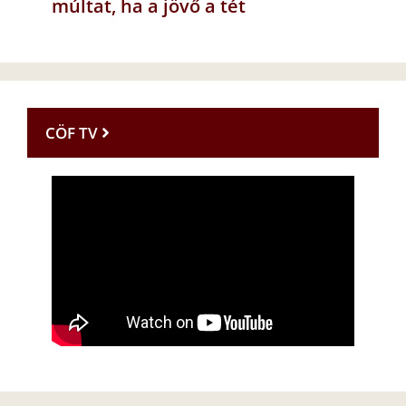
múltat, ha a jövő a tét
CÖF TV