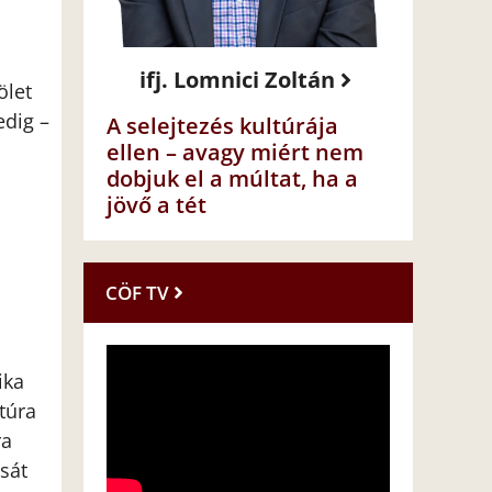
ifj. Lomnici Zoltán
ölet
edig –
A selejtezés kultúrája
ellen – avagy miért nem
dobjuk el a múltat, ha a
jövő a tét
CÖF TV
ika
túra
ra
ását