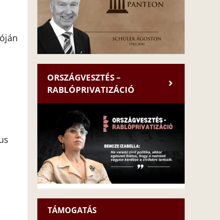
ióján
ORSZÁGVESZTÉS –
RABLÓPRIVATIZÁCIÓ
us
TÁMOGATÁS