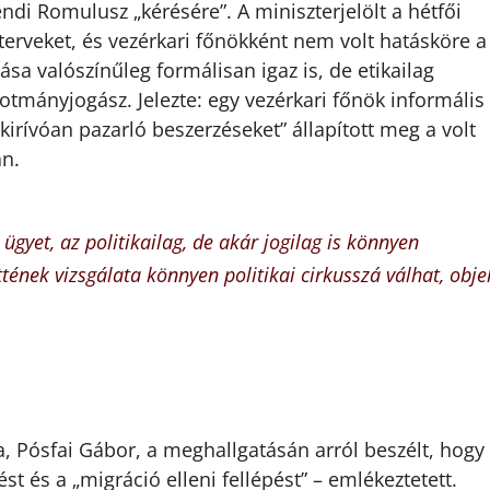
endi Romulusz „kérésére”. A miniszterjelölt a hétfői
 terveket, és vezérkari főnökként nem volt hatásköre a
ása valószínűleg formálisan igaz is, de etikailag
kotmányjogász. Jelezte: egy vezérkari főnök informális
„kirívóan pazarló beszerzéseket” állapított meg a volt
an.
ügyet, az politikailag, de akár jogilag is könnyen
ttének vizsgálata könnyen politikai cirkusszá válhat, obje
, Pósfai Gábor, a meghallgatásán arról beszélt, hogy
st és a „migráció elleni fellépést” – emlékeztetett.