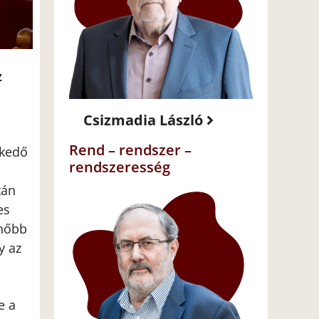
z
Csizmadia László
Rend – rendszer –
skedő
rendszeresség
tán
es
űnőbb
y az
e a