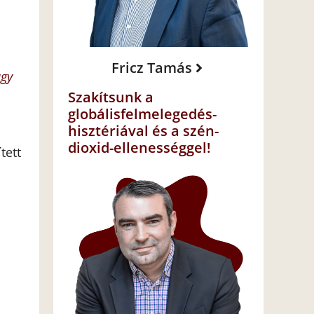
Fricz Tamás
agy
Szakítsunk a
globálisfelmelegedés-
hisztériával és a szén-
dioxid-ellenességgel!
tett