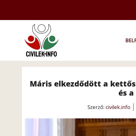
Kilépés
a
tartalomba
BEL
Máris elkezdődött a kettős 
és a
Szerző:
civilek.info