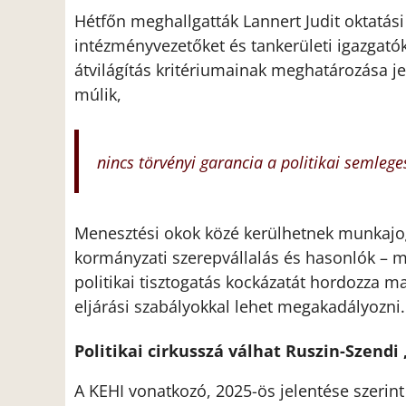
Hétfőn meghallgatták Lannert Judit oktatási m
intézményvezetőket és tankerületi igazgatóka
átvilágítás kritériumainak meghatározása je
múlik,
nincs törvényi garancia a politikai semlege
Menesztési okok közé kerülhetnek munkajogi
kormányzati szerepvállalás és hasonlók – m
politikai tisztogatás kockázatát hordozza m
eljárási szabályokkal lehet megakadályozni.
Politikai cirkusszá válhat Ruszin-Szendi
A KEHI vonatkozó, 2025-ös jelentése szerint 