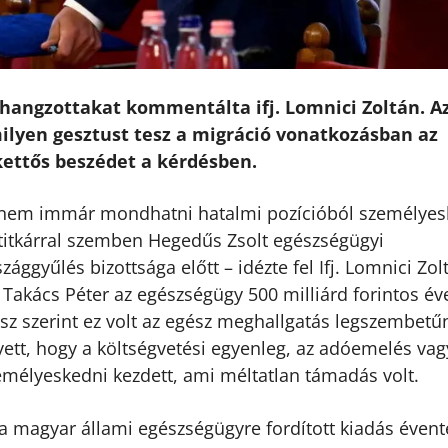
lhangzottakat kommentálta ifj. Lomnici Zoltán. A
ilyen gesztust tesz a migráció vonatkozásban az
 kettős beszédet a kérdésben.
 hanem immár mondhatni hatalmi pozícióból személye
mtitkárral szemben Hegedűs Zsolt egészségügyi
ággyűlés bizottsága előtt – idézte fel Ifj. Lomnici Zol
t Takács Péter az egészségügy 500 milliárd forintos év
ász szerint ez volt az egész meghallgatás legszembet
tt, hogy a költségvetési egyenleg, az adóemelés vag
emélyeskedni kezdett, ami méltatlan támadás volt.
 a magyar állami egészségügyre fordított kiadás évent