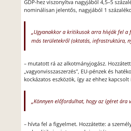
GDP-hez viszonyítva nagyjából 4,5–5 százalé
nominálisan jelentős, nagyjából 1 százalék
„
Ugyanakkor a kritikusok arra hívják fel a 
más területekről (oktatás, infrastruktúra, n
mutatott rá az alkotmányjogász. Hozzátet
–
„vagyonvisszaszerzés”, EU-pénzek és hatékon
kockázatos eszközök, így az ehhez kapcsolt í
„
Könnyen előfordulhat, hogy az ígéret ára 
hívta fel a figyelmet. Hozzátette: a szemé
–