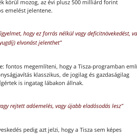
k körül mozog, az évi plusz 500 milliárd forint
os emelést jelentene.
figyelmet, hogy ez forrás nélkül vagy deficitnövekedést, v
yugdíj) elvonást jelenthet”
te: fontos megemlíteni, hogy a Tisza-programban emlí
yságjavítás klasszikus, de jogilag és gazdaságilag
gértek is ingatag lábakon állnak.
vagy rejtett adóemelés, vagy újabb eladósodás lesz”
lyeskedés pedig azt jelzi, hogy a Tisza sem képes