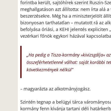
forintba került, sajtóhírek szerint Ruszin-Sz
meghallgatáson azt állította: nem írta alá a
beszerzésekre. Még ha a miniszterjelölt állít
bizonyosan tarthatatlan – mutatott rá az al
befolyása óriási, a KEHI jelentés expliciten 
vezérkari főnök egykori házával kapcsolatb
„
Ha pedig a Tisza-kormány »kivizsgálja« az 
összeférhetetlenné válhat: saját korábbi te
következmények nélkül”
magyarázta az alkotmányjogász.
–
Szintén tegnap a belügyi tárca várományosa
kormány fenn kívánja tartani déli határkeríté