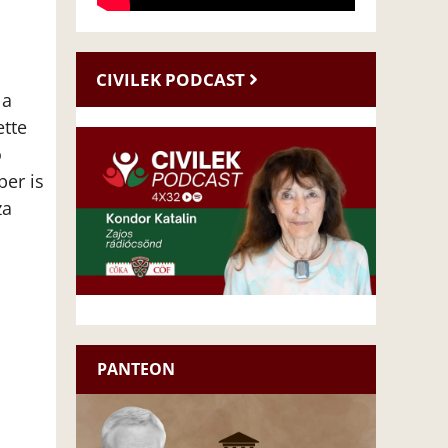
CIVILEK PODCAST
 a
ette
ó
ber is
za
PANTEON