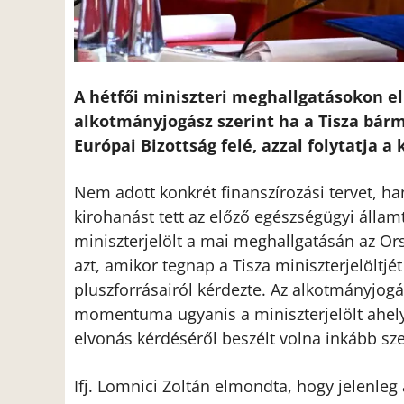
A hétfői miniszteri meghallgatásokon e
alkotmányjogász szerint ha a Tisza bárm
Európai Bizottság felé, azzal folytatja a
Nem adott konkrét finanszírozási tervet,
kirohanást tett az előző egészségügyi álla
miniszterjelölt a mai meghallgatásán az Orsz
azt, amikor tegnap a Tisza miniszterjelöltjé
pluszforrásairól kérdezte. Az alkotmányjog
momentuma ugyanis a miniszterjelölt ahelye
elvonás kérdéséről beszélt volna inkább sz
Ifj. Lomnici Zoltán elmondta, hogy jelenleg