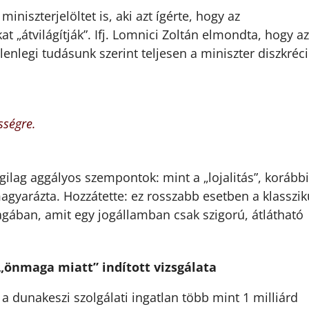
iniszterjelöltet is, aki azt ígérte, hogy az
t „átvilágítják”. Ifj. Lomnici Zoltán elmondta, hogy az
lenlegi tudásunk szerint teljesen a miniszter diszkréc
sségre.
lag aggályos szempontok: mint a „lojalitás”, korábbi
agyarázta. Hozzátette: ez rosszabb esetben a klasszik
agában, amit egy jogállamban csak szigorú, átlátható
 „önmaga miatt” indított vizsgálata
a dunakeszi szolgálati ingatlan több mint 1 milliárd