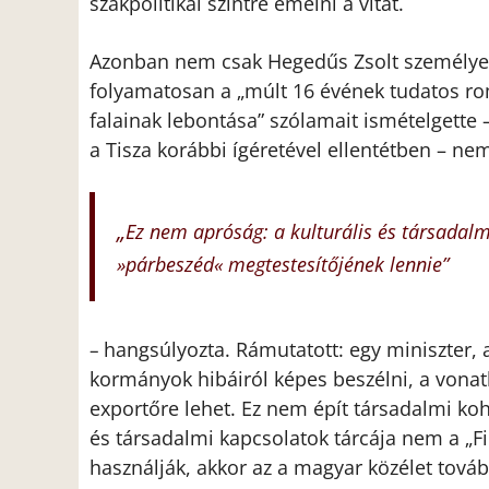
szakpolitikai szintre emelni a vitát.
Azonban nem csak Hegedűs Zsolt személyes
folyamatosan a „múlt 16 évének tudatos rom
falainak lebontása” szólamait ismételgette – 
a Tisza korábbi ígéretével ellentétben – nem 
„
Ez nem apróság: a kulturális és társadalm
»párbeszéd« megtestesítőjének lennie”
hangsúlyozta. Rámutatott: egy miniszter, 
–
kormányok hibáiról képes beszélni, a vonat
exportőre lehet. Ez nem épít társadalmi ko
és társadalmi kapcsolatok tárcája nem a „Fi
használják, akkor az a magyar közélet tovább