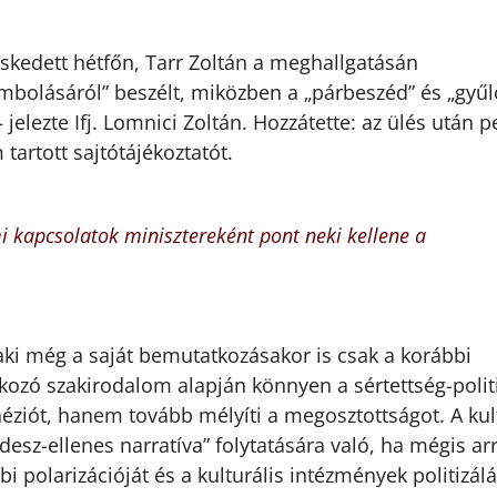
kedett hétfőn, Tarr Zoltán a meghallgatásán
bolásáról” beszélt, miközben a „párbeszéd” és „gyűl
jelezte Ifj. Lomnici Zoltán. Hozzátette: az ülés után p
tartott sajtótájékoztatót.
i kapcsolatok minisztereként pont neki kellene a
aki még a saját bemutatkozásakor is csak a korábbi
kozó szakirodalom alapján könnyen a sértettség-polit
héziót, hanem tovább mélyíti a megosztottságot. A kul
desz-ellenes narratíva” folytatására való, ha mégis ar
i polarizációját és a kulturális intézmények politizál