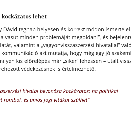
a kockázatos lehet
y Dávid tegnap helyesen és korrekt módon ismerte el
 a vasút minden problémáját megoldani”, és bejelent
atát, valamint a „vagyonvisszaszerzési hivatallal” val
tő kommunikáció azt mutatja, hogy még egy jó szakem
ilyen kis előrelépés már „siker” lehessen – utalt viss
rehozott védekezésnek is értelmezhető.
szaszerzési hivatal bevonása kockázatos: ha politikai
 rombol, és uniós jogi vitákat szülhet”