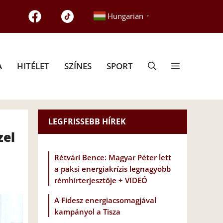
Hungarian
▼
A
HITÉLET
SZÍNES
SPORT
LEGFRISSEBB HÍREK
zel
Rétvári Bence: Magyar Péter lett
a paksi energiakrízis legnagyobb
rémhírterjesztője + VIDEÓ
A Fidesz energiacsomagjával
kampányol a Tisza