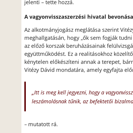
jelenti – tette hozzá.
A vagyonvisszaszerzési hivatal bevonás
Az alkotmányjogász meglátása szerint Vitéz
meghallgatásán, hogy „ők sem fogják tudni
az előző korszak beruházásainak felülvizsgál
együttműködést. Ez a realitásokhoz közelí
kénytelen előkészíteni annak a terepet, bárm
Vitézy Dávid mondatára, amely egyfajta elő
„
Itt is meg kell jegyezni, hogy a vagyonvis
leszámolásnak tűnik, az befektetői bizalmat
mutatott rá.
–