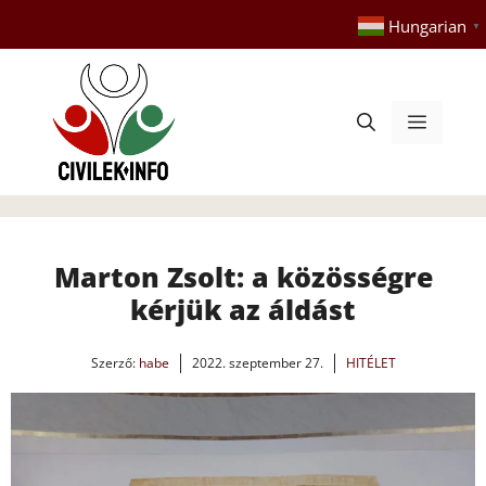
Kilépés
Hungarian
▼
a
tartalomba
Menü
Marton Zsolt: a közösségre
kérjük az áldást
Szerző:
habe
2022. szeptember 27.
HITÉLET