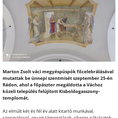
Marton Zsolt váci megyéspüspök főcelebrálásával
mutattak be ünnepi szentmisét szeptember 25-én
Rádon, ahol a főpásztor megáldotta a Váchoz
közeli település felújított Kisboldogasszony-
templomát.
Az elmúlt két és fél év alatt kitartó munkával,
szervezéssel, anyagi támogatások, sikeres pályázatok