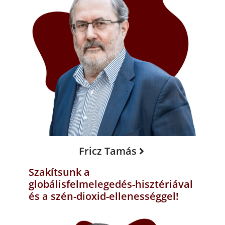
Fricz Tamás
Szakítsunk a
globálisfelmelegedés-hisztériával
és a szén-dioxid-ellenességgel!