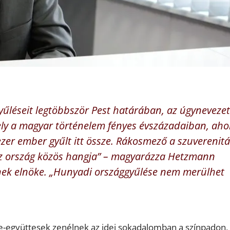
yűléseit legtöbbször Pest határában, az úgynevezet
hely a magyar történelem fényes évszázadaiban, aho
ezer ember gyűlt itt össze. Rákosmező a szuverenit
 az ország közös hangja” – magyarázza Hetzmann
nek elnöke. „Hunyadi országgyűlése nem merülhet
e-együttesek zenélnek az idei sokadalomban a színpadon,