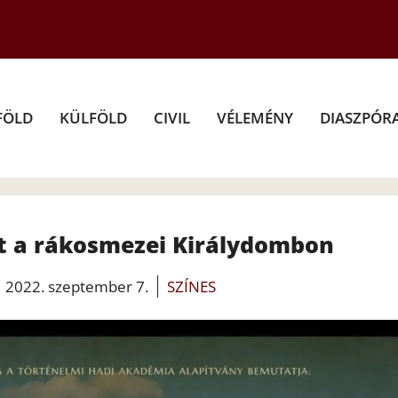
FÖLD
KÜLFÖLD
CIVIL
VÉLEMÉNY
DIASZPÓR
zt a rákosmezei Királydombon
2022. szeptember 7.
SZÍNES