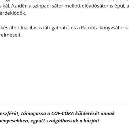
l. Az idén a színpadi sátor mellett előadósátor is épül, a
 érdeklődők.
készített kiállítás is látogatható, és a Patrióta könyvsátorb
relmeseit.
ánszférát, támogassa a CÖF-CÖKA küldetését annak
ényesebben, együtt szolgálhassuk a közjót!