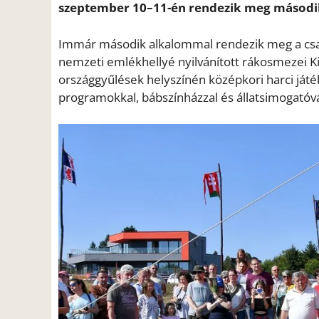
szeptember 10–11-én rendezik meg második 
Immár második alkalommal rendezik meg a csalá
nemzeti emlékhellyé nyilvánított rákosmezei K
országgyűlések helyszínén középkori harci ját
programokkal, bábszínházzal és állatsimogatóva