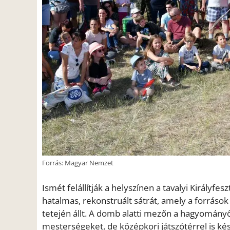
Forrás: Magyar Nemzet
Ismét felállítják a helyszínen a tavalyi Királyf
hatalmas, rekonstruált sátrát, amely a forrás
tetején állt. A domb alatti mezőn a hagyomán
mesterségeket, de középkori játszótérrel is k