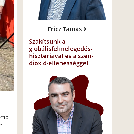
Fricz Tamás
Szakítsunk a
globálisfelmelegedés-
hisztériával és a szén-
dioxid-ellenességgel!
domb
li