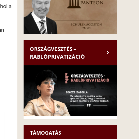
hol a
an
ORSZÁGVESZTÉS –
RABLÓPRIVATIZÁCIÓ
TÁMOGATÁS