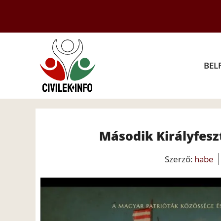
Kilépés
a
tartalomba
BEL
Második Királyfes
Szerző:
habe