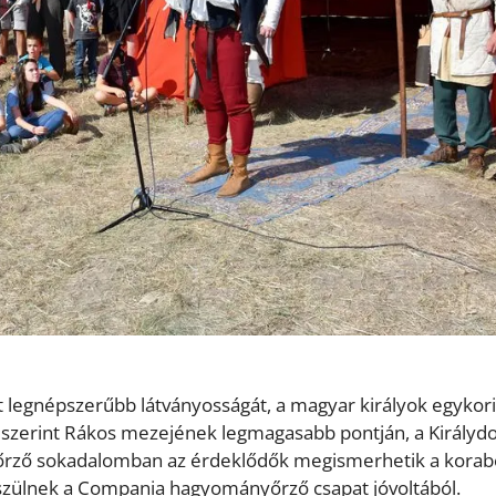
eszt legnépszerűbb látványosságát, a magyar királyok egykori
ok szerint Rákos mezejének legmagasabb pontján, a Király
yőrző sokadalomban az érdeklődők megismerhetik a korabe
észülnek a Compania hagyományőrző csapat jóvoltából.