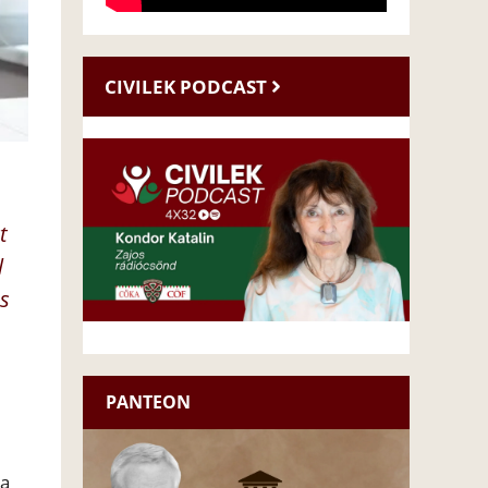
CIVILEK PODCAST
t
l
ás
PANTEON
 a