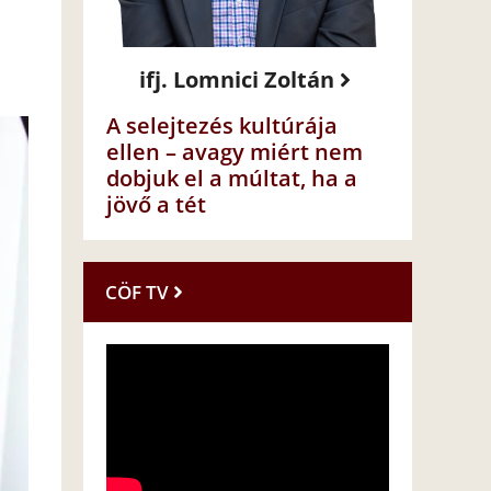
ifj. Lomnici Zoltán
A selejtezés kultúrája
ellen – avagy miért nem
dobjuk el a múltat, ha a
jövő a tét
CÖF TV