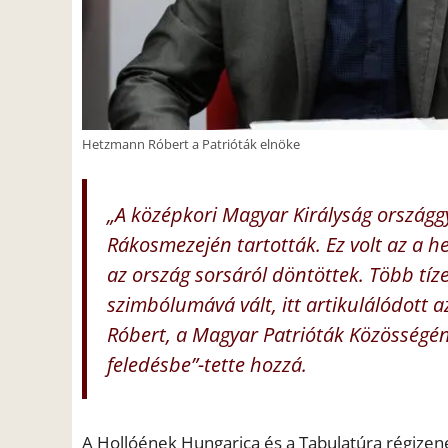
Hetzmann Róbert a Patrióták elnöke
„A középkori Magyar Királyság országg
Rákosmezején tartották. Ez volt az a 
az ország sorsáról döntöttek. Több tíz
szimbólumává vált, itt artikulálódott
Róbert, a Magyar Patrióták Közösségé
feledésbe”-tette hozzá.
A Hollóének Hungarica és a Tabulatúra régizen