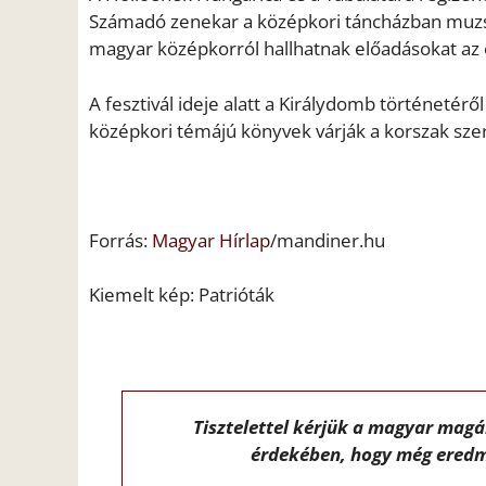
Számadó zenekar a középkori táncházban muzsiká
magyar középkorról hallhatnak előadásokat az
A fesztivál ideje alatt a Királydomb történetéről 
középkori témájú könyvek várják a korszak sze
Forrás:
Magyar Hírlap
/mandiner.hu
Kiemelt kép: Patrióták
Tisztelettel kérjük a magyar mag
érdekében, hogy még eredm