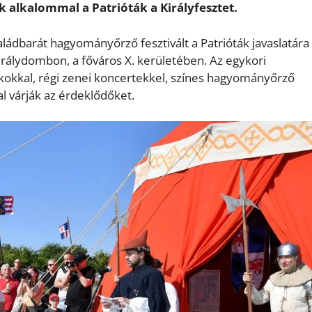
alkalommal a Patrióták a Királyfesztet.
dbarát hagyományőrző fesztivált a Patrióták javaslatára
irálydombon, a főváros X. kerületében. Az egykori
ékokkal, régi zenei koncertekkel, színes hagyományőrző
l várják az érdeklődőket.