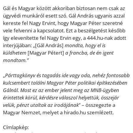
Gál és Magyar között akkoriban biztosan nem csak az
ügyvédi munkáról esett szó. Gál András ugyanis azzal
kereste fel Nagy Ervint, hogy Magyar Péter szeretné
vele felvenni a kapcsolatot. Ezt a beszélgetést később
így elevenítette fel Nagy Ervin egy, a 444.hu-nak adott
interjújában: „[Gál András]
mondta, hogy el is
küldhetem
[Magyar Pétert]
a francba, de én igent
mondtam.”
„
Párttagkönyv és tagadás ide vagy oda, nehéz fontosabb
kulcsembert találni Magyar Péter politikai építkezésében
Gálnál. Most ez az ember jelent meg az MNB-ügyben
érintettek körül, kérdésre válaszol helyettük, összejár
velük, pénzt utaltak az irodájának
” – összegezte a
Magyar Nemzet, melyet a hirado.hu szemlézett.
Címlapkép: