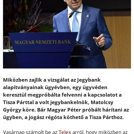
Miközben zajlik a vizsgálat az Jegybank
alapítványainak ügyévben, egy ügyvéden
keresztül megpróbálta felvenni a kapcsolatot a
Tisza Párttal a volt jegybankelnök, Matolcsy
György köre. Bár Magyar Péter próbált hárítani az
ügyben, a jogász régóta köthető a Tisza Párthoz.
Vasárnap számolt be az
Telex
arról, hogy miközben az