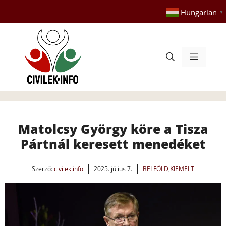
Kilépés
Hungarian
▼
a
tartalomba
Menü
Matolcsy György köre a Tisza
Pártnál keresett menedéket
Szerző:
civilek.info
2025. július 7.
BELFÖLD
,
KIEMELT