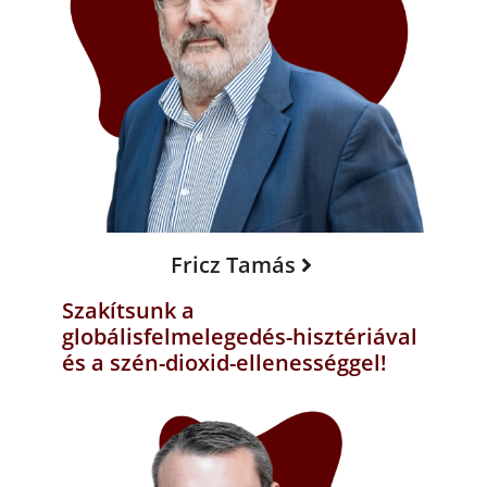
Fricz Tamás
Szakítsunk a
globálisfelmelegedés-hisztériával
és a szén-dioxid-ellenességgel!