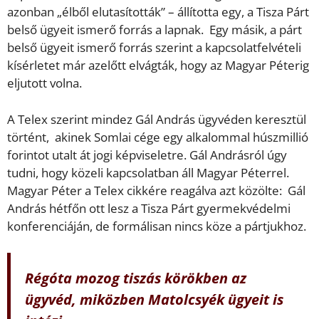
azonban „élből elutasították” – állította egy, a Tisza Párt
belső ügyeit ismerő forrás a lapnak. Egy másik, a párt
belső ügyeit ismerő forrás szerint a kapcsolatfelvételi
kísérletet már azelőtt elvágták, hogy az Magyar Péterig
eljutott volna.
A Telex szerint mindez Gál András ügyvéden keresztül
történt, akinek Somlai cége egy alkalommal húszmillió
forintot utalt át jogi képviseletre. Gál Andrásról úgy
tudni, hogy közeli kapcsolatban áll Magyar Péterrel.
Magyar Péter a Telex cikkére reagálva azt közölte: Gál
András hétfőn ott lesz a Tisza Párt gyermekvédelmi
konferenciáján, de formálisan nincs köze a pártjukhoz.
Régóta mozog tiszás körökben az
ügyvéd, miközben Matolcsyék ügyeit is