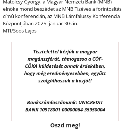
Matolcsy György, a Magyar Nemzeti Bank (MNB)
elnöke mond beszédet az MNB Tízéves a forintosítás
címû konferencián, az MNB Lámfalussy Konferencia
Központjában 2025. január 30-án.
MTI/Soós Lajos
Tisztelettel kérjük a magyar
magánszférát, támogassa a CÖF-
CÖKA küldetését annak érdekében,
hogy még eredményesebben, együtt
szolgálhassuk a közjót!
Bankszámlaszámunk: UNICREDIT
BANK 10918001-00000064-35950004
Oszd meg!