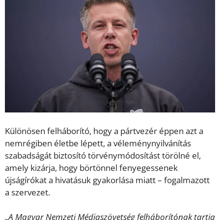
Különösen felháborító, hogy a pártvezér éppen azt a
nemrégiben életbe lépett, a véleménynyilvánítás
szabadságát biztosító törvénymódosítást törölné el,
amely kizárja, hogy börtönnel fenyegessenek
újságírókat a hivatásuk gyakorlása miatt – fogalmazott
a szervezet.
„A Magyar Nemzeti Médiaszövetség felháborítónak tartja