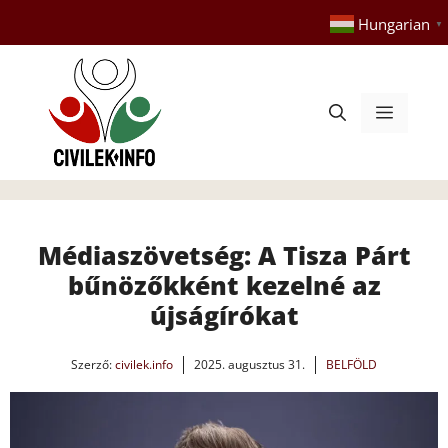
Kilépés
Hungarian
▼
a
tartalomba
Menü
Médiaszövetség: A Tisza Párt
bűnözőkként kezelné az
újságírókat
Szerző:
civilek.info
2025. augusztus 31.
BELFÖLD