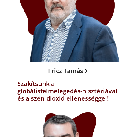
Fricz Tamás
Szakítsunk a
globálisfelmelegedés-hisztériával
és a szén-dioxid-ellenességgel!