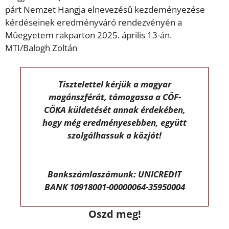
párt Nemzet Hangja elnevezésû kezdeményezése
kérdéseinek eredményváró rendezvényén a
Mûegyetem rakparton 2025. április 13-án.
MTI/Balogh Zoltán
Tisztelettel kérjük a magyar
magánszférát, támogassa a CÖF-
CÖKA küldetését annak érdekében,
hogy még eredményesebben, együtt
szolgálhassuk a közjót!
Bankszámlaszámunk: UNICREDIT
BANK 10918001-00000064-35950004
Oszd meg!