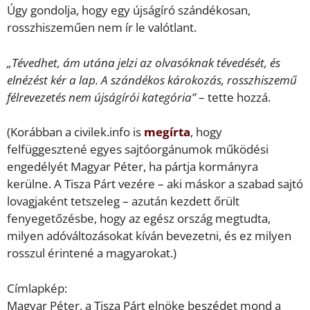
Úgy gondolja, hogy egy újságíró szándékosan,
rosszhiszeműen nem ír le valótlant.
„Tévedhet, ám utána jelzi az olvasóknak tévedését, és
elnézést kér a lap. A szándékos károkozás, rosszhiszemű
félrevezetés nem újságírói kategória”
– tette hozzá.
(Korábban a civilek.info is
megírta
, hogy
felfüggesztené egyes sajtóorgánumok működési
engedélyét Magyar Péter, ha pártja kormányra
kerülne. A Tisza Párt vezére – aki máskor a szabad sajtó
lovagjaként tetszeleg – azután kezdett őrült
fenyegetőzésbe, hogy az egész ország megtudta,
milyen adóváltozásokat kíván bevezetni, és ez milyen
rosszul érintené a magyarokat.)
Címlapkép:
Magyar Péter, a Tisza Párt elnöke beszédet mond a