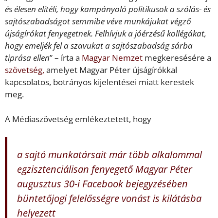
és élesen elítéli, hogy kampányoló politikusok a szólás- és
sajtószabadságot semmibe véve munkájukat végző
újságírókat fenyegetnek. Felhívjuk a jóérzésű kollégákat,
hogy emeljék fel a szavukat a sajtószabadság sárba
tiprása ellen
” – írta a
Magyar Nemzet
megkeresésére a
szövetség,
amelyet Magyar Péter újságírókkal
kapcsolatos, botrányos kijelentései miatt kerestek
meg.
A Médiaszövetség emlékeztetett, hogy
a sajtó munkatársait már több alkalommal
egzisztenciálisan fenyegető Magyar Péter
augusztus 30-i Facebook bejegyzésében
büntetőjogi felelősségre vonást is kilátásba
helyezett