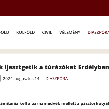
FÖLD
KÜLFÖLD
CIVIL
VÉLEMÉNY
DIASZPÓR
 ijesztgetik a túrázókat Erdélybe
2024. augusztus 14.
DIASZPÓRA
ámítania kell a barnamedvék mellett a pásztorkutyá