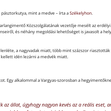
 pásztorkutya, mint a medve – írta a
Székelyhon
.
arlangimentő Közszolgálatának vezetője mesélt az erdélyi
enseiről, és néhány megoldási lehetőséget is javasolt a hel
enléte, a nagyvadak miatt, több mint százszor riasztották
ellett idén lezárni a medvék miatt.
atot. Egy alkalommal a Vargyas-szorosban a hegyimentőkn
k az állat, úgyhogy nagyon kevés az a reális eset, a