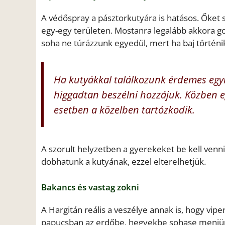
A védőspray a pásztorkutyára is hatásos. Őket s
egy-egy területen. Mostanra legalább akkora g
soha ne túrázzunk egyedül, mert ha baj történik
Ha kutyákkal találkozunk érdemes egy
higgadtan beszélni hozzájuk. Közben egy
esetben a közelben tartózkodik.
A szorult helyzetben a gyerekeket be kell venni
dobhatunk a kutyának, ezzel elterelhetjük.
Bakancs és vastag zokni
A Hargitán reális a veszélye annak is, hogy vip
papucsban az erdőbe, hegyekbe sohase menjünk