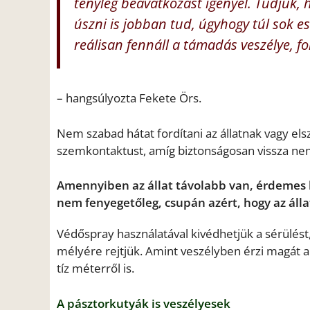
tényleg beavatkozást igényel. Tudjuk, 
úszni is jobban tud, úgyhogy túl sok 
reálisan fennáll a támadás veszélye, 
– hangsúlyozta Fekete Örs.
Nem szabad hátat fordítani az állatnak vagy elsz
szemkontaktust, amíg biztonságosan vissza nem
Amennyiben az állat távolabb van, érdemes ki
nem fenyegetőleg, csupán azért, hogy az ál
Védőspray használatával kivédhetjük a sérülést
mélyére rejtjük. Amint veszélyben érzi magát a 
tíz méterről is.
A pásztorkutyák is veszélyesek