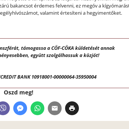
szárú bakancsot érdemes felvenni, ez megóv a kígyómarást
segélyhívószámot, valamint értesíteni a hegyimentőket.
ánszférát, támogassa a CÖF-CÖKA küldetését annak
ényesebben, együtt szolgálhassuk a közjót!
CREDIT BANK 10918001-00000064-35950004
Oszd meg!