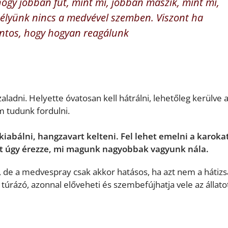
hogy jobban fut, mint mi, jobban mászik, mint mi,
esélyünk nincs a medvével szemben. Viszont ha
fontos, hogy hogyan reagálunk
aladni. Helyette óvatosan kell hátrálni, lehetőleg kerülve 
 tudunk fordulni.
abálni, hangzavart kelteni. Fel lehet emelni a karokat
lat úgy érezze, mi magunk nagyobbak vagyunk nála.
, de a medvespray csak akkor hatásos, ha azt nem a hátiz
túrázó, azonnal előveheti és szembefújhatja vele az állatot