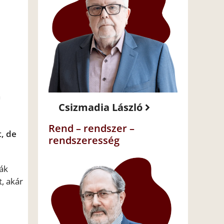
a
Csizmadia László
Rend – rendszer –
, de
rendszeresség
sák
, akár