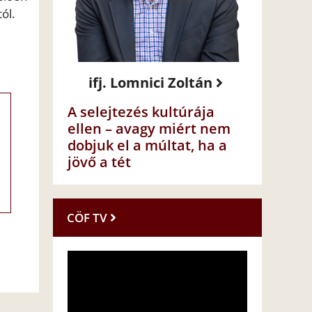
ól.
ifj. Lomnici Zoltán
A selejtezés kultúrája
ellen – avagy miért nem
dobjuk el a múltat, ha a
jövő a tét
CÖF TV