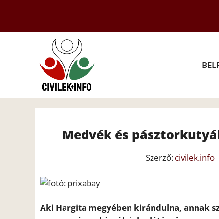
Kilépés
a
tartalomba
BEL
Medvék és pásztorkutyák
Szerző:
civilek.info
Aki Hargita megyében kirándulna, annak sz