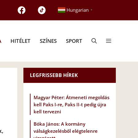
Hungarian
▼
A
HITÉLET
SZÍNES
SPORT
LEGFRISSEBB HÍREK
n
Magyar Péter: Átmeneti megoldás
kell Paks I-re, Paks II-t pedig újra
kell tervezni
Bóka János: A kormány
k,
válságkezelésből elégtelenre