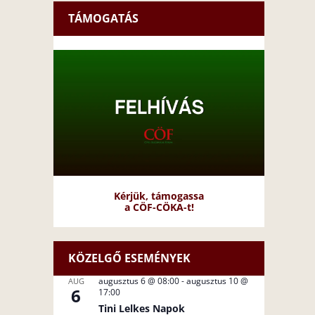
TÁMOGATÁS
Kérjük, támogassa
a CÖF-CÖKA-t!
KÖZELGŐ ESEMÉNYEK
augusztus 6 @ 08:00
-
augusztus 10 @
AUG
6
17:00
Tini Lelkes Napok