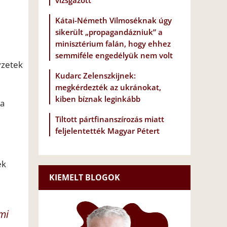
vizsgázott
Kátai-Németh Vilmoséknak úgy
sikerült „propagandázniuk” a
minisztérium falán, hogy ehhez
semmiféle engedélyük nem volt
yzetek
Kudarc Zelenszkijnek:
megkérdezték az ukránokat,
kiben bíznak leginkább
 a
Tiltott pártfinanszírozás miatt
feljelentették Magyar Pétert
ek
KIEMELT BLOGOK
mi