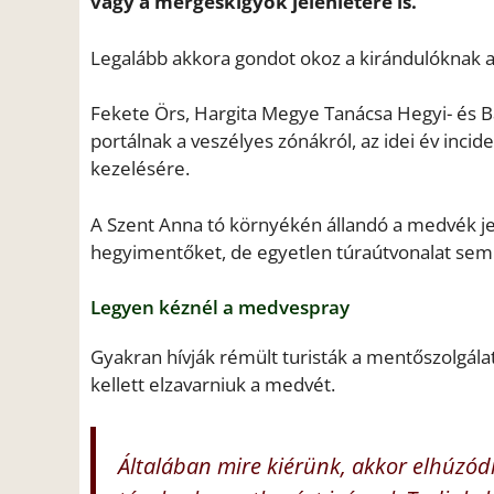
vagy a mérgeskígyók jelenlétére is.
Legalább akkora gondot okoz a kirándulóknak a
Fekete Örs, Hargita Megye Tanácsa Hegyi- és B
portálnak a veszélyes zónákról, az idei év incid
kezelésére.
A Szent Anna tó környékén állandó a medvék jel
hegyimentőket, de egyetlen túraútvonalat sem k
Legyen kéznél a medvespray
Gyakran hívják rémült turisták a mentőszolgál
kellett elzavarniuk a medvét.
Általában mire kiérünk, akkor elhúzódi