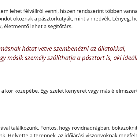
em lehet félvállról venni, hiszen rendszerint többen vann
ondot okoznak a pásztorkutyák, mint a medvék. Lényeg, h
, életmentő lehet a segítőtárs.
másnak hátat vetve szembenézni az állatokkal,
 másik személy szólíthatja a pásztort is, aki ideál
 a kör közepébe. Egy szelet kenyeret vagy más élelmiszert
erával találkozunk. Fontos, hogy rövidnadrágban, bokazokni
. Helyette a terepnek, az időjárási viszonyoknak megfel