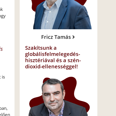
ak
ogy
Fricz Tamás
Szakítsunk a
is
globálisfelmelegedés-
hisztériával és a szén-
dioxid-ellenességgel!
 is
ban,
elően