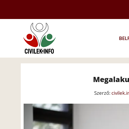
Kilépés
a
tartalomba
BEL
Megalaku
Szerző:
civilek.i