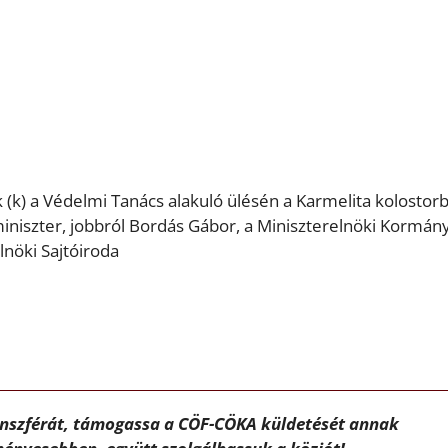
(k) a Védelmi Tanács alakuló ülésén a Karmelita kolostor
yminiszter, jobbról Bordás Gábor, a Miniszterelnöki Kormán
lnöki Sajtóiroda
ánszférát, támogassa a CÖF-CÖKA küldetését annak