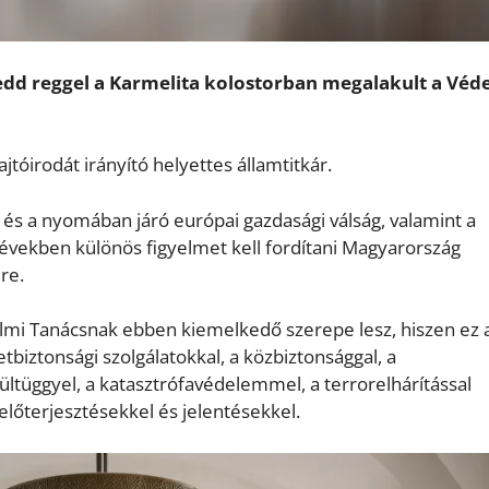
edd reggel a Karmelita kolostorban megalakult a Véd
ajtóirodát irányító helyettes államtitkár.
és a nyomában járó európai gazdasági válság, valamint a
vekben különös figyelmet kell fordítani Magyarország
re.
lmi Tanácsnak ebben kiemelkedő szerepe lesz, hiszen ez 
tbiztonsági szolgálatokkal, a közbiztonsággal, a
tüggyel, a katasztrófavédelemmel, a terrorelhárítással
előterjesztésekkel és jelentésekkel.