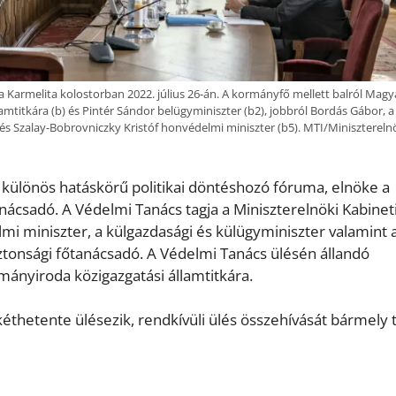
a Karmelita kolostorban 2022. július 26-án. A kormányfő mellett balról Magy
mtitkára (b) és Pintér Sándor belügyminiszter (b2), jobbról Bordás Gábor, a
és Szalay-Bobrovniczky Kristóf honvédelmi miniszter (b5). MTI/Minisztereln
különös hatáskörű politikai döntéshozó fóruma, elnöke a
anácsadó. A Védelmi Tanács tagja a Miniszterelnöki Kabinet
mi miniszter, a külgazdasági és külügyminiszter valamint 
iztonsági főtanácsadó. A Védelmi Tanács ülésén állandó
mányiroda közigazgatási államtitkára.
éthetente ülésezik, rendkívüli ülés összehívását bármely 