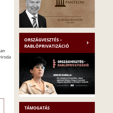
ORSZÁGVESZTÉS –
RABLÓPRIVATIZÁCIÓ
ban
yiroda
TÁMOGATÁS