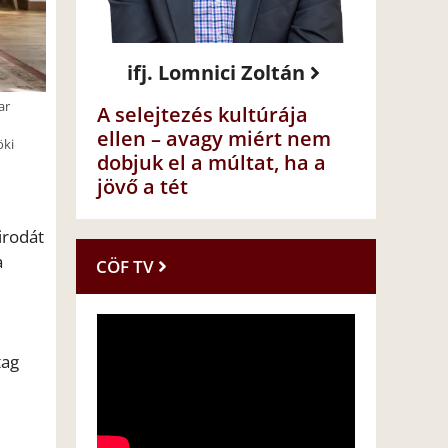
ifj. Lomnici Zoltán
ar
A selejtezés kultúrája
ellen – avagy miért nem
öki
dobjuk el a múltat, ha a
jövő a tét
irodát
a
CÖF TV
tag