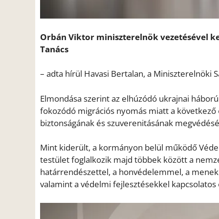
Orbán Viktor miniszterelnök vezetésével k
Tanács
– adta hírül Havasi Bertalan, a Miniszterelnöki S
Elmondása szerint az elhúzódó ukrajnai háború 
fokozódó migrációs nyomás miatt a következő é
biztonságának és szuverenitásának megvédésé
Mint kiderült, a kormányon belül működő Véde
testület foglalkozik majd többek között a nemze
határrendészettel, a honvédelemmel, a menekül
valamint a védelmi fejlesztésekkel kapcsolatos 