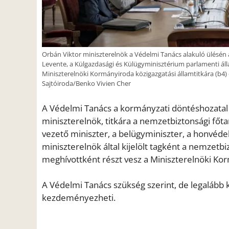
Orbán Viktor miniszterelnök a Védelmi Tanács alakuló ülésén 
Levente, a Külgazdasági és Külügyminisztérium parlamenti álla
Miniszterelnöki Kormányiroda közigazgatási államtitkára (b4) 
Sajtóiroda/Benko Vivien Cher
A Védelmi Tanács a kormányzati döntéshozatal 
miniszterelnök, titkára a nemzetbiztonsági főt
vezető miniszter, a belügyminiszter, a honvédel
miniszterelnök által kijelölt tagként a nemzetb
meghívottként részt vesz a Miniszterelnöki Kor
A Védelmi Tanács szükség szerint, de legalább k
kezdeményezheti.