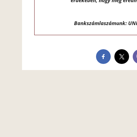
érdekében, hogy még eredm
Bankszámlaszámunk: UNI