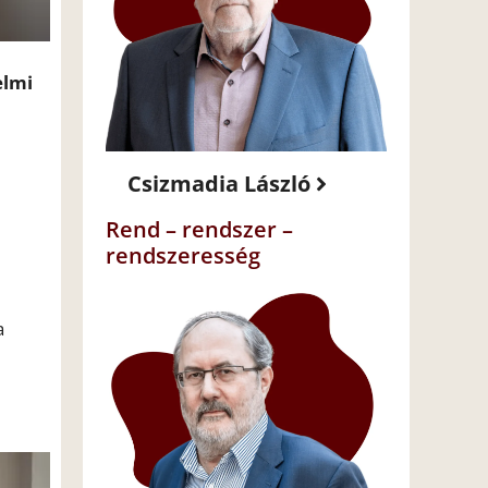
elmi
Csizmadia László
Rend – rendszer –
rendszeresség
a