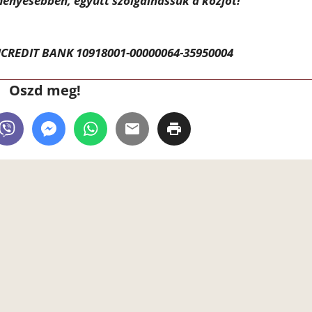
ényesebben, együtt szolgálhassuk a közjót!
CREDIT BANK 10918001-00000064-35950004
Oszd meg!