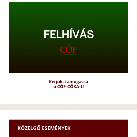
Kérjük, támogassa
a CÖF-CÖKA-t!
KÖZELGŐ ESEMÉNYEK