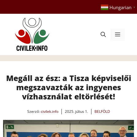
Kilépés
Hungarian
▼
a
tartalomba
Menü
Megáll az ész: a Tisza képviselői
megszavazták az ingyenes
vízhasználat eltörlését!
Szerző:
civilek.info
2025. július 1.
BELFÖLD