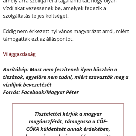
amely arra szólítja fel a tagállamokat, hogy olyan
vízdíjakat vezessenek be, amelyek fedezik a
szolgáltatás teljes költségét.
Eddig nem érkezett nyilvános magyarázat arról, miért
támogatták ezt az álláspontot.
Világgazdaság
Borítókép: Most nem feszítenek ilyen büszkén a
tiszások, egyelőre nem tudni, miért szavazták meg a
vízdíjak bevezetését
Forrás: Facebook/Magyar Péter
Tisztelettel kérjük a magyar
magánszférát, támogassa a CÖF-
CÖKA küldetését annak érdekében,