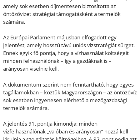
amely sok esetben díjmentesen biztosította az
öntözővizet stratégiai támogatásként a termelők
számára.
Az Európai Parlament májusban elfogadott egy
jelentést, amely hosszú távú uniós vízstratégiát sürget.
Ennek egyik fő pontja, hogy a vízhasználat költségeit
minden felhasználónak – így a gazdáknak is –
arányosan viselnie kell.
A dokumentum szerint nem fenntartható, hogy egyes
tagállamokban – köztük Magyarországon – az öntözővíz
sok esetben ingyenesen elérhető a mezőgazdasági
termelők számára.
A jelentés 91. pontja kimondja: minden
vízfelhasználónak „valóban és arányosan” hozzá kell
járulnia a szolgáltatás költségeihez. A 92. pont pedig azt