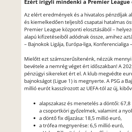
Ezért irigyli mindenki a Premier League 
Az elért eredmények és a hivatalos pénzdíjak a
és kiemelkedően teljesítő csapatai hatalmas ö
Premier League központi elosztásából – helyezés
alapú kifizetéseiből adódnak össze, amihez azt
– Bajnokok Ligája, Európa-liga, Konferencialiga 
Mielőtt ezt számszerűsítenénk, nézzük mennyi
bevétele a nemrég véget ért időszakban! A 202
pénzügyi sikereket ért el. A klub megvédte eur
bajnokságot (Ligue 1) is megnyerte. A PSG a B
millió eurót kasszírozott az UEFA-tól az új, kibő
alapszakasz és menetelés a döntői: 67,8 m
a csoportköri győzelmek, valamint a nyo
a döntő fix díjazása: 18,5 millió euró,
a trófea megnyerése: 6,5 millió euró,