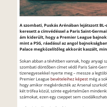
A szombati, Puskás Arénában lejátszott BL
keresett a címvédéssel a Paris Saint-Germai
ám kiderült, hogy a Premier League bajnoka
mint a PSG, ráadásul az angol bajnokságban
Palace megközelítőleg akkorát kaszált, min
Sokan abban a tévhitben vannak, hogy anyagi sz
szombati döntőben címet védő Paris Saint-Germ
tizenegyesekkel nyerte meg – messze a legtöbb
Premier League
bevételeihez képest
még a sok 
hogy amikor megkérdezték az Arsenal szurkolóit
két trófea közül, szinte egyértelműen mindenk
számokat, ezen egy cseppet sem csodálkozhat