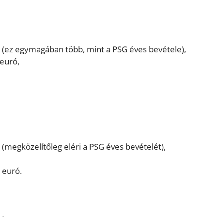
ó (ez egymagában több, mint a PSG éves bevétele),
 euró,
 (megközelítőleg eléri a PSG éves bevételét),
 euró.