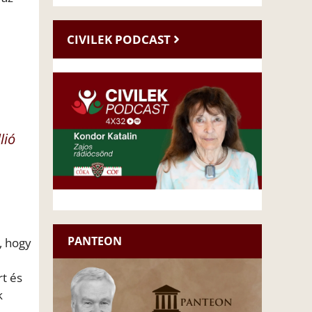
CIVILEK PODCAST
lió
PANTEON
, hogy
rt és
k