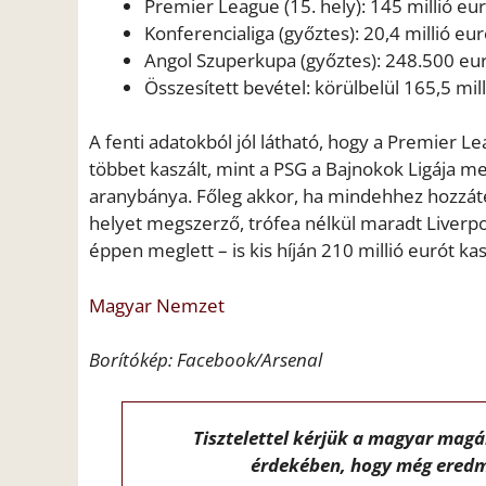
Premier League (15. hely): 145 millió eur
Konferencialiga (győztes): 20,4 millió eur
Angol Szuperkupa (győztes): 248.500 eur
Összesített bevétel: körülbelül 165,5 mill
A fenti adatokból jól látható, hogy a Premier L
többet kaszált, mint a PSG a Bajnokok Ligája m
aranybánya. Főleg akkor, ha mindehhez hozzát
helyet megszerző, trófea nélkül maradt Liverpo
éppen meglett – is kis híján 210 millió eurót kas
Magyar Nemzet
Borítókép: Facebook/Arsenal
Tisztelettel kérjük a magyar mag
érdekében, hogy még eredm