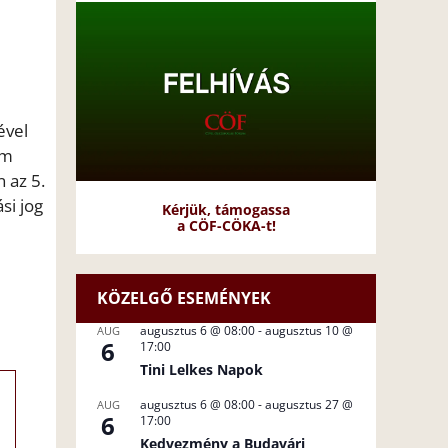
ével
em
 az 5.
si jog
Kérjük, támogassa
a CÖF-CÖKA-t!
KÖZELGŐ ESEMÉNYEK
augusztus 6 @ 08:00
-
augusztus 10 @
AUG
6
17:00
Tini Lelkes Napok
augusztus 6 @ 08:00
-
augusztus 27 @
AUG
6
17:00
Kedvezmény a Budavári