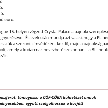
ó,
ó,
ó,
ió euró.
eague 15. helyén végzett Crystal Palace a bajnoki szereplés
egnyerésével. És ezek után mondja azt valaki, hogy a PL n
esszük a szezont címvédőként kezdő, majd a bajnokságban
olt, amely a kudarcnak nevezhető szezonban – a BL-indulá
zált.
ánszférát, támogassa a CÖF-CÖKA küldetését annak
ényesebben, együtt szolgálhassuk a közjót!