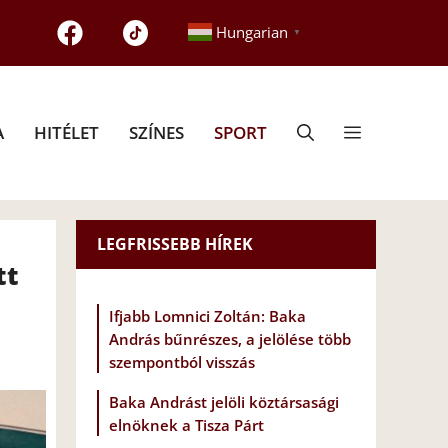
Hungarian
▼
A
HITÉLET
SZÍNES
SPORT
LEGFRISSEBB HÍREK
tt
Ifjabb Lomnici Zoltán: Baka
András bűnrészes, a jelölése több
szempontból visszás
Baka Andrást jelöli köztársasági
elnöknek a Tisza Párt