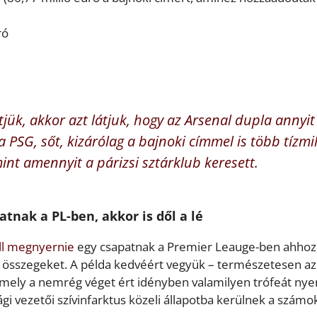
ró
etjük, akkor azt látjuk, hogy az Arsenal dupla annyit
PSG, sőt, kizárólag a bajnoki címmel is több tízmil
int amennyit a párizsi sztárklub keresett.
tnak a PL-ben, akkor is dől a lé
ll megnyernie
egy csapatnak a Premier Leauge-ben ahhoz
 összegeket. A példa kedvéért vegyük – természetesen az
amely a nemrég véget ért idényben valamilyen trófeát nye
 vezetői szívinfarktus közeli állapotba kerülnek a számo