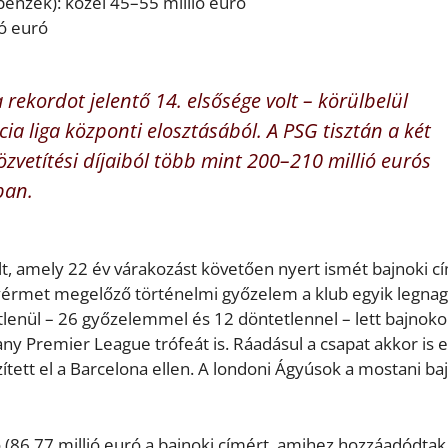
 pénzek): közel 45–55 millió euró
ió euró
 rekordot jelentő 14. elsősége volt – körülbelül
cia liga központi elosztásából. A PSG tisztán a két
zvetítési díjaiból több mint 200–210 millió eurós
ban.
t, amely 22 év várakozást követően nyert ismét bajnoki c
yérmet megelőző történelmi győzelem a klub egyik legna
tlenül – 26 győzelemmel és 12 döntetlennel – lett bajnoko
y Premier League trófeát is. Ráadásul a csapat akkor is el
ített el a Barcelona ellen. A londoni Ágyúsok a mostani ba
 (86,77 millió euró a bajnoki címért, amihez hozzáadódtak