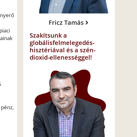
 nyerő
Fricz Tamás
piaci
Szakítsunk a
tainak
globálisfelmelegedés-
hisztériával és a szén-
dioxid-ellenességgel!
5
 pénz,