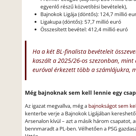
egyenlő részű közvetítési bevételek),
Bajnokok Ligája (döntős): 124,7 millió eu
Ligakupa (döntős): 57,7 millió euró
Összesített bevétel: 412,4 millió euró
Ha a két BL-finalista bevételeit összev
kaszált a 2025/26-os szezonban, mint a 
euróval érkezett több a számlájukra, m
Még bajnoknak sem kell lennie egy csapa
Az igazat megvallva, még a
bajnokságot sem ke
kenterbe verje a Bajnokok Ligájában kereshető
Arsenalon kívül – azt a másik három csapatot, 
bennmaradt a PL-ben. Vélhetően a PSG gazdasági