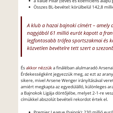
a Value Pillar (tévés és koefficiens alapú
Összes BL-bevétel: körülbelül 142,8 mill
A klub a hazai bajnoki címért – amely a
nagyjából 61 millió eurót kapott a fran
legfontosabb trófea sportszakmai és kö
közvetlen bevételre tett szert a szezon
És
akkor nézzük
a fináléban alulmaradó Arsenal
Érdekességként jegyezzük meg, az ezt az aran
sikere, mivel Arsene Wenger irányításával vere
amiért megkapta az egyedülálló, különleges aran
a Bajnokok Ligája döntőjébe, melyet 2-1-re vesz
címükkel abszolút bevételi rekordot értek el.
Premier League (bajnok): 230 millió euró