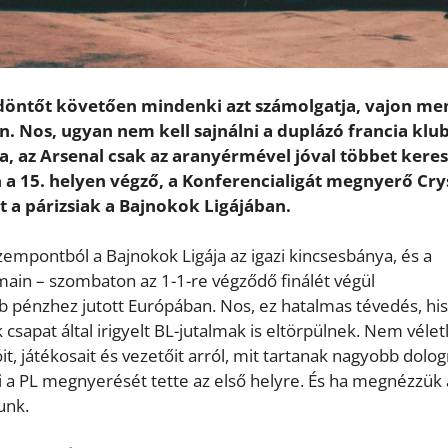
-döntőt követően mindenki azt számolgatja, vajon me
n. Nos, ugyan nem kell sajnálni a duplázó francia klub
, az Arsenal csak az aranyérmével jóval többet keres
 a 15. helyen végző, a Konferencialigát megnyerő Cry
t a párizsiak a Bajnokok Ligájában.
empontból a Bajnokok Ligája az igazi kincsesbánya, és a
ain – szombaton az 1-1-re végződő finálét végül
 pénzhez jutott Európában. Nos, ez hatalmas tévedés, hi
csapat által irigyelt BL-jutalmak is eltörpülnek. Nem vélet
, játékosait és vezetőit arról, mit tartanak nagyobb dolog
i a PL megnyerését tette az első helyre. És ha megnézzük 
unk.