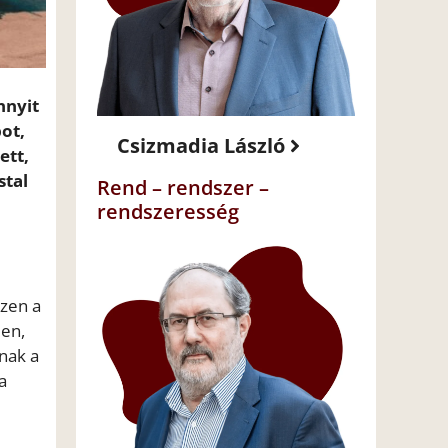
nnyit
ot,
Csizmadia László
ett,
stal
Rend – rendszer –
rendszeresség
szen a
len,
nak a
a