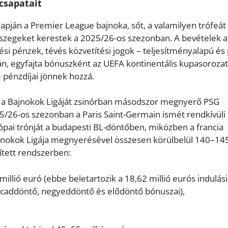
csapatait
lapján a Premier League bajnoka, sőt, a valamilyen trófeát
sszegeket kerestek a 2025/26-os szezonban. A bevételek a
i pénzek, tévés közvetítési jogok – teljesítményalapú és 
án, egyfajta bónuszként az UEFA kontinentális kupasoroza
– pénzdíjai jönnek hozzá.
 a Bajnokok Ligáját zsinórban másodszor megnyerő PSG
5/26-os szezonban a Paris Saint-Germain ismét rendkívüli
ópai trónját a budapesti BL-döntőben, miközben a francia
ajnokok Ligája megnyerésével összesen körülbelül 140–14
vített rendszerben:
illió euró (ebbe beletartozik a 18,62 millió eurós indulási
lcaddöntő, negyeddöntő és elődöntő bónuszai),