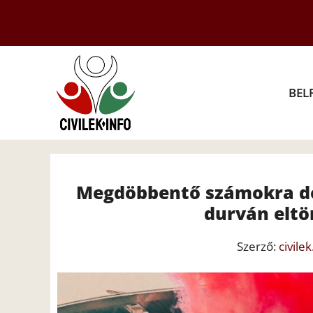
Kilépés
a
tartalomba
BEL
Megdöbbentő számokra der
durván eltö
Szerző:
civilek