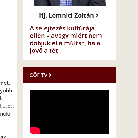
ifj. Lomnici Zoltán
A selejtezés kultúrája
ellen – avagy miért nem
dobjuk el a múltat, ha a
jövő a tét
CÖF TV
ímet.
gyobb
k,
jutott
jnoki
 az