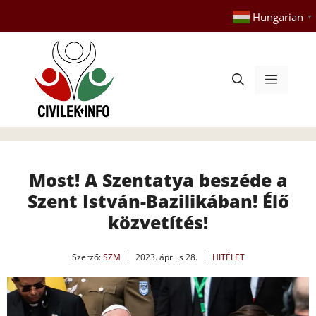
Kilépés
Hungarian
▼
a
tartalomba
Menü
Most! A Szentatya beszéde a
Szent István-Bazilikában! Élő
közvetítés!
Szerző:
SZM
2023. április 28.
HITÉLET