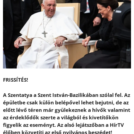
FRISSÍTÉS!
A Szentatya a Szent István-Bazilikában szólal fel. Az
épületbe csak külön belépővel lehet bejutni, de az
előtt lévő téren már gyülekeznek a hívők valamint
az érdeklődők szerte a világból és kivetítőkön
figyelik az eseményt. Az alsó lejátszőban a HírTV
élőben közvetíti az első nyilvános beszédet!