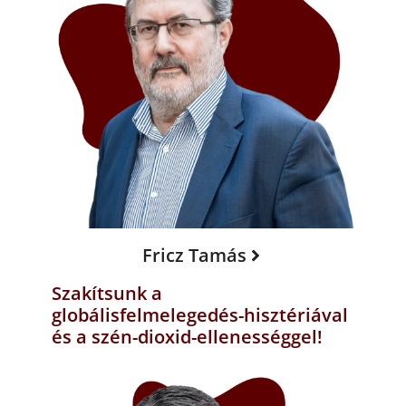
Fricz Tamás
Szakítsunk a
globálisfelmelegedés-hisztériával
és a szén-dioxid-ellenességgel!