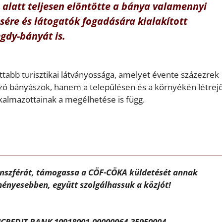
alatt teljesen elöntötte a bánya valamennyi
ésére és látogatók fogadására kialakított
egdy-bányát is.
ttabb turisztikai látványossága, amelyet évente százezrek
ozó bányászok, hanem a településen és a környékén létrejö
kalmazottainak a megélhetése is függ.
ánszférát, támogassa a CÖF-CÖKA küldetését annak
ényesebben, együtt szolgálhassuk a közjót!
CREDIT BANK 10918001-00000064-35950004