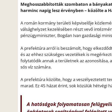
Meghosszabbították szombaton a bányakatas
harminc napig lesz érvényben – közölte a H
A román kormány területi képviselője közlemén
válsághelyzet kezelésében részt vevő intézmén
pénzügyminiszter, Bogdan Ivan gazdasági miniszt
A prefektúra arról is beszámolt, hogy elkezdőd
és az ehhez szükséges vezetékek is megérkeztek
folytatódik annak a területnek az azonosítása, 
sós víz számára.
A prefektúra közölte, hogy a veszélyeztetett t
marad. Ez 45 házat érint, sok közülük hétvégi h
A hatóságok folyamatosan felügyelik
önkéntesek segítségével felépített 