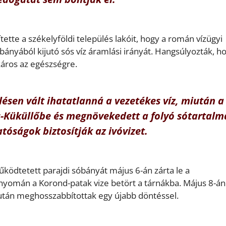
ette a székelyföldi település lakóit, hogy a román vízügyi
bányából kijutó sós víz áramlási irányát. Hangsúlyozták, h
káros az egészségre.
ésen vált ihatatlanná a vezetékes víz, miután a
is-Küküllőbe és megnövekedett a folyó sótartalm
tóságok biztosítják az ivóvizet.
űködtetett parajdi sóbányát május 6-án zárta le a
yomán a Korond-patak vize betört a tárnákba. Május 8-án 
 után meghosszabbítottak egy újabb döntéssel.