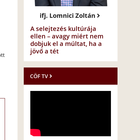
ifj. Lomnici Zoltán
A selejtezés kultúrája
ellen – avagy miért nem
dobjuk el a múltat, ha a
jövő a tét
tt
CÖF TV