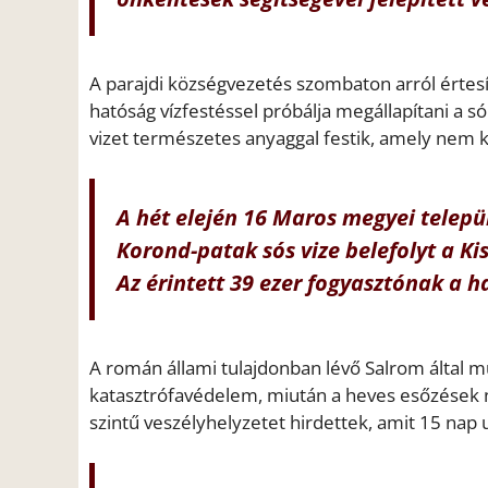
A parajdi községvezetés szombaton arról értesít
hatóság vízfestéssel próbálja megállapítani a só
vizet természetes anyaggal festik, amely nem 
A hét elején 16 Maros megyei települ
Korond-patak sós vize belefolyt a K
Az érintett 39 ezer fogyasztónak a ha
A román állami tulajdonban lévő Salrom által m
katasztrófavédelem, miután a heves esőzések n
szintű veszélyhelyzetet hirdettek, amit 15 nap