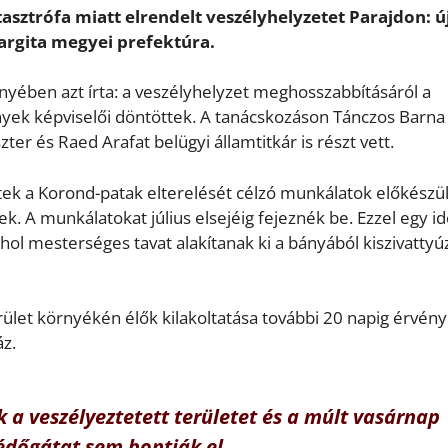
ztrófa miatt elrendelt veszélyhelyzetet Parajdon: ú
argita megyei prefektúra.
yében azt írta: a veszélyhelyzet meghosszabbításáról a
yek képviselői döntöttek. A tanácskozáson Tánczos Barna
er és Raed Arafat belügyi államtitkár is részt vett.
tek a Korond-patak elterelését célzó munkálatok előkészül
. A munkálatokat július elsejéig fejeznék be. Ezzel egy i
ahol mesterséges tavat alakítanak ki a bányából kiszivatty
erület környékén élők kilakoltatása további 20 napig érvén
áz.
 a veszélyeztetett területet és a múlt vasárnap
védőgátat sem bontják el.