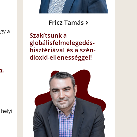
Fricz Tamás
ogy a
Szakítsunk a
globálisfelmelegedés-
hisztériával és a szén-
dioxid-ellenességgel!
a.
helyi