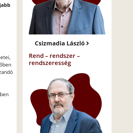
jabb
Csizmadia László
Rend – rendszer –
etei,
rendszeresség
dőben
úzandó
yben