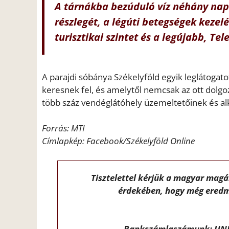
A tárnákba bezúduló víz néhány nap 
részlegét, a légúti betegségek kezel
turisztikai szintet és a legújabb, Tel
A parajdi sóbánya Székelyföld egyik leglátogato
keresnek fel, és amelytől nemcsak az ott dolg
több száz vendéglátóhely üzemeltetőinek és al
Forrás: MTI
Címlapkép: Facebook/Székelyföld Online
Tisztelettel kérjük a magyar mag
érdekében, hogy még eredm
Bankszámlaszámunk: UNI