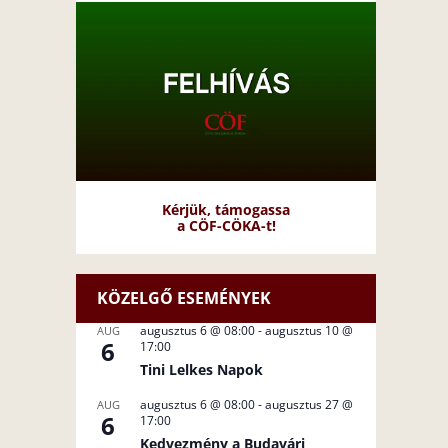
Kérjük, támogassa
a CÖF-CÖKA-t!
KÖZELGŐ ESEMÉNYEK
augusztus 6 @ 08:00
-
augusztus 10 @
AUG
6
17:00
Tini Lelkes Napok
augusztus 6 @ 08:00
-
augusztus 27 @
AUG
6
17:00
Kedvezmény a Budavári