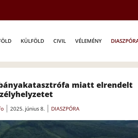
FÖLD
KÜLFÖLD
CIVIL
VÉLEMÉNY
DIASZPÓR
bányakatasztrófa miatt elrendelt
zélyhelyzetet
fo
2025. június 8.
DIASZPÓRA