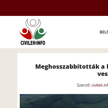
Kilépés
a
tartalomba
BEL
Meghosszabbították a 
ves
Szerző:
civilek.in