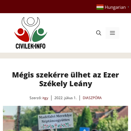
Kilépés
Hungarian
▼
a
tartalomba
Menü
Mégis szekérre ülhet az Ezer
Székely Leány
Szerző:
itgy
2022. július 1.
DIASZPÓRA