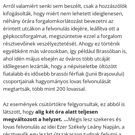
Arról valamiért senki sem beszélt, csak a hozzászólók
kifogásolták, hogy miért nem lehetett ideiglenesen,
néhány órára forgalomkorlátozást bevezetni az
érintett utcákon a felvonulás idejére, leállítva ott a
gépkocsiforgalmat, megszüntetve ezzel a forgalom
résztvevőinek veszélyeztetését. Ahogy ez történik
egyébként más városokban, így például Brassóban is,
ahol idén május elsején az óváros több utcáját
időlegesen lezárták, hogy a népviseletbe öltözött
fiatalabb és idősebb brassói férfiak (Junii Brașovului)
csoportjainak hagyományos lovas felvonulását
megtartsák, több mint 200 lovassal.
Az események csütörtökre felgyorsultak, ez abból is
látszott, hogy
alig két óra alatt teljesen
megváltozott a helyzet.
…
Mégis lesz szekeres és
lovas felvonulás az idei Ezer Székely Leány Napján, a
résztvevők egy lezárt útszakaszon tudnak feljutni a