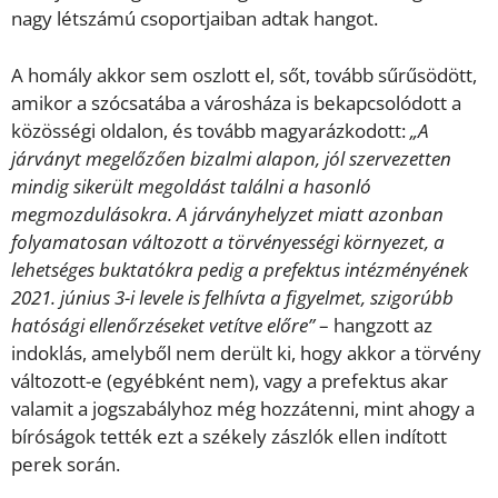
nagy létszámú csoportjaiban adtak hangot.
A homály akkor sem oszlott el, sőt, tovább sűrűsödött,
amikor a szócsatába a városháza is bekapcsolódott a
közösségi oldalon, és tovább magyarázkodott:
„A
járványt megelőzően bizalmi alapon, jól szervezetten
mindig sikerült megoldást találni a hasonló
megmozdulásokra. A járványhelyzet miatt azonban
folyamatosan változott a törvényességi környezet, a
lehetséges buktatókra pedig a prefektus intézményének
2021. június 3-i levele is felhívta a figyelmet, szigorúbb
hatósági ellenőrzéseket vetítve előre”
– hangzott az
indoklás, amelyből nem derült ki, hogy akkor a törvény
változott-e (egyébként nem), vagy a prefektus akar
valamit a jogszabályhoz még hozzátenni, mint ahogy a
bíróságok tették ezt a székely zászlók ellen indított
perek során.