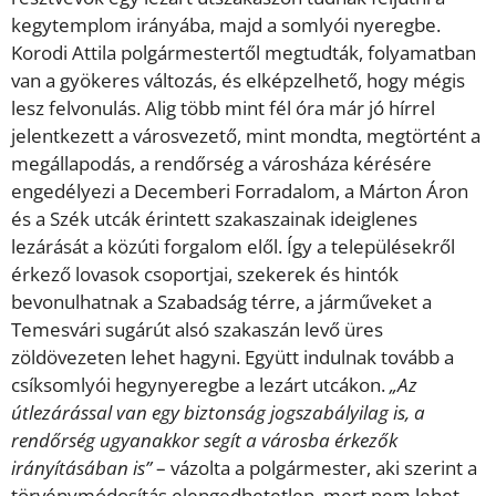
kegytemplom irányába, majd a somlyói nyeregbe.
Korodi Attila polgármestertől megtudták, folyamatban
van a gyökeres változás, és elképzelhető, hogy mégis
lesz felvonulás. Alig több mint fél óra már jó hírrel
jelentkezett a városvezető, mint mondta, megtörtént a
megállapodás, a rendőrség a városháza kérésére
engedélyezi a Decemberi Forradalom, a Márton Áron
és a Szék utcák érintett szakaszainak ideiglenes
lezárását a közúti forgalom elől. Így a településekről
érkező lovasok csoportjai, szekerek és hintók
bevonulhatnak a Szabadság térre, a járműveket a
Temesvári sugárút alsó szakaszán levő üres
zöldövezeten lehet hagyni. Együtt indulnak tovább a
csíksomlyói hegynyeregbe a lezárt utcákon.
„Az
útlezárással van egy biztonság jogszabályilag is, a
rendőrség ugyanakkor segít a városba érkezők
irányításában is”
– vázolta a polgármester, aki szerint a
törvénymódosítás elengedhetetlen, mert nem lehet,