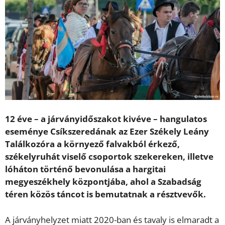
12 éve – a járványidőszakot kivéve – hangulatos
eseménye Csíkszeredának az Ezer Székely Leány
Találkozóra a környező falvakból érkező,
székelyruhát viselő csoportok szekereken, illetve
lóháton történő bevonulása a hargitai
megyeszékhely központjába, ahol a Szabadság
téren közös táncot is bemutatnak a résztvevők.
A járványhelyzet miatt 2020-ban és tavaly is elmaradt a