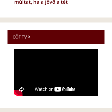
múltat, ha a jövő a tét
CÖF TV