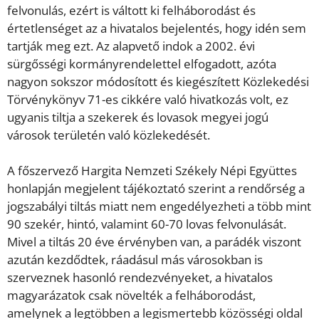
felvonulás, ezért is váltott ki felháborodást és
értetlenséget az a hivatalos bejelentés, hogy idén sem
tartják meg ezt. Az alapvető indok a 2002. évi
sürgősségi kormányrendelettel elfogadott, azóta
nagyon sokszor módosított és kiegészített Közlekedési
Törvénykönyv 71-es cikkére való hivatkozás volt, ez
ugyanis tiltja a szekerek és lovasok megyei jogú
városok területén való közlekedését.
A főszervező Hargita Nemzeti Székely Népi Együttes
honlapján megjelent tájékoztató szerint a rendőrség a
jogszabályi tiltás miatt nem engedélyezheti a több mint
90 szekér, hintó, valamint 60-70 lovas felvonulását.
Mivel a tiltás 20 éve érvényben van, a parádék viszont
azután kezdődtek, ráadásul más városokban is
szerveznek hasonló rendezvényeket, a hivatalos
magyarázatok csak növelték a felháborodást,
amelynek a legtöbben a legismertebb közösségi oldal