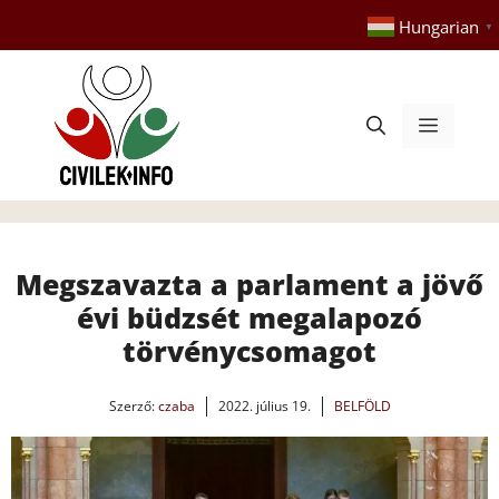
Kilépés
Hungarian
▼
a
tartalomba
Menü
Megszavazta a parlament a jövő
évi büdzsét megalapozó
törvénycsomagot
Szerző:
czaba
2022. július 19.
BELFÖLD