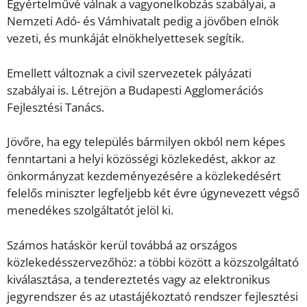
Egyértelművé válnak a vagyonelkobzás szabályai, a
Nemzeti Adó- és Vámhivatalt pedig a jövőben elnök
vezeti, és munkáját elnökhelyettesek segítik.
Emellett változnak a civil szervezetek pályázati
szabályai is. Létrejön a Budapesti Agglomerációs
Fejlesztési Tanács.
Jövőre, ha egy település bármilyen okból nem képes
fenntartani a helyi közösségi közlekedést, akkor az
önkormányzat kezdeményezésére a közlekedésért
felelős miniszter legfeljebb két évre úgynevezett végső
menedékes szolgáltatót jelöl ki.
Számos hatáskör kerül továbbá az országos
közlekedésszervezőhöz: a többi között a közszolgáltató
kiválasztása, a tendereztetés vagy az elektronikus
jegyrendszer és az utastájékoztató rendszer fejlesztési