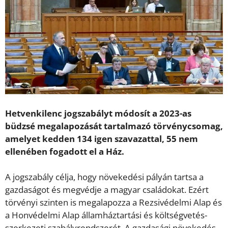
Hetvenkilenc jogszabályt módosít a 2023-as
büdzsé megalapozását tartalmazó törvénycsomag,
amelyet kedden 134 igen szavazattal, 55 nem
ellenében fogadott el a Ház.
A jogszabály célja, hogy növekedési pályán tartsa a
gazdaságot és megvédje a magyar családokat. Ezért
törvényi szinten is megalapozza a Rezsivédelmi Alap és
a Honvédelmi Alap államháztartási és költségvetés-
szerkezeti szabályrendszerét. A gazdasági növekedés