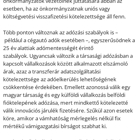
önkormányzatok vezetőinek juttatására abban az
esetben, ha az önkormányzatnak uniós vagy
költségvetési visszafizetési kötelezettsége áll fenn.
Több ponton változnak az adózási szabályok is –
például a cégautó adók esetében –, egyszerűsödnek a
25 év alattiak adómentességét érintő
szabályok. Ugyancsak változik a társasági adózásban a
kapcsolt vállalkozások között alkalmazott elszámoló
árak, azaz a transzferár adatszolgáltatási
kötelezettsége az adóelkerülés lehetőségének
csökkentése érdekében. Emellett azonossá válik egy
magyar társaság és egy külföldi vállalkozás belföldi
fióktelepének adózása, mert mindkettő kötelezetté
válik innovációs járulék fizetésére. Szűkül azon esetek
köre, amikor a vámhatóság mérlegelés nélkül fix
mértékű vámigazgatási bírságot szabhat ki.