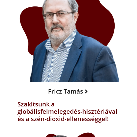
Fricz Tamás
Szakítsunk a
globálisfelmelegedés-hisztériával
és a szén-dioxid-ellenességgel!