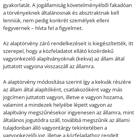
gyakorlatát. A jogállamiság követelményéből fakadóan
a törvényeknek általánosnak és absztraktnak kell
lenniük, nem pedig konkrét személyek elleni
fegyvernek – hívta fel a figyelmet.
Az alaptörvény záró rendelkezéseit is kiegészítették, itt
szerepel, hogy a közfeladatot ellátó közérdekű
vagyonkezelő alapítványoknak (kekva) az állam által
juttatott vagyona visszaszáll az államra.
A alaptörvény módosítása szerint így a kekvák részére
az állam által alapítóként, csatlakozóként vagy más
jogcímen juttatott vagyon, illetve e vagyon hozama,
valamint a mindezek helyébe lépett vagyon az
alapítvány megszűnésekor ingyenesen az államra, mint
általános jogutódra száll, továbbá megszűnik az állami
tulajdonban álló vagyontárgy tekintetében a
vagyonkezelői jog, illetve a közfeladathoz rendelt