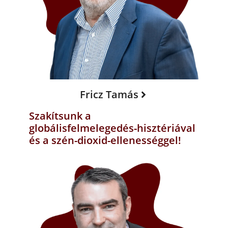
Fricz Tamás
Szakítsunk a
globálisfelmelegedés-hisztériával
és a szén-dioxid-ellenességgel!