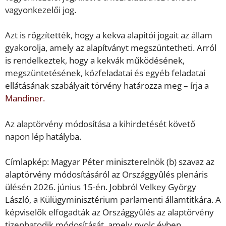
vagyonkezelői jog.
Azt is rögzítették, hogy a kekva alapítói jogait az állam
gyakorolja, amely az alapítványt megszüntetheti. Arról
is rendelkeztek, hogy a kekvák működésének,
megszüntetésének, közfeladatai és egyéb feladatai
ellátásának szabályait törvény határozza meg – írja a
Mandiner.
Az alaptörvény módosítása a kihirdetését követő
napon lép hatályba.
Címlapkép: Magyar Péter miniszterelnök (b) szavaz az
alaptörvény módosításáról az Országgyûlés plenáris
ülésén 2026. június 15-én. Jobbról Velkey György
László, a Külügyminisztérium parlamenti államtitkára. A
képviselõk elfogadták az Országgyûlés az alaptörvény
tizenhatodik módosítását, amely nyolc évben