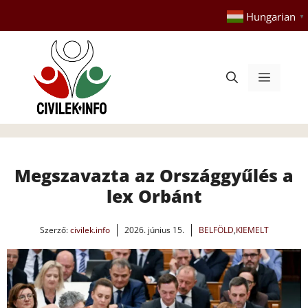
Kilépés
Hungarian
▼
a
tartalomba
Menü
Megszavazta az Országgyűlés a
lex Orbánt
Szerző:
civilek.info
2026. június 15.
BELFÖLD
,
KIEMELT