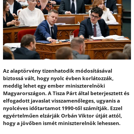
Az alaptörvény tizenhatodik módosításával
biztossá vált, hogy nyolc évben korlátozzák,
meddig lehet egy ember miniszterelnöki
Magyarországon. A Tisza Párt által beterjesztett és
elfogadott javaslat visszamenőleges, ugyanis a
nyolcéves időtartamot 1990-től számítják. Ezzel
egyértelműen elzárják Orbán Viktor útját attól,
hogy a jövőben ismét miniszterelnök lehessen.