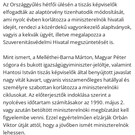
Az Országgyűlés hétfői ülésén a tiszás képviselők
elfogadták az alaptörvény tizenhatodik módosítását,
ami nyolc évben korlátozza a miniszterelnök hivatali
idejét, rendezi a közérdekű vagyonkezelő alapítványok,
vagyis a kekvák ügyét, illetve megalapozza a
Szuverenitásvédelmi Hivatal megszüntetését is.
Mint ismert, a Melléthei-Barna Márton, Magyar Péter
sógora és bukott igazságügyiminiszter-jelöltje, valamint
Hantosi István tiszás képviselők által benyújtott javaslat
nagy vitát kavart, ugyanis visszamenőleges hatállyal és
személyre szabottan korlátozza a miniszterelnöki
ciklusokat. Az előterjesztők indoklása szerint a
nyolcéves időtartam számításakor az 1990. május 2.
vagy azután betöltött miniszterelnöki megbízatást kell
figyelembe venni. Ezzel egyértelműen elzárják Orbán
Viktor útját attól, hogy a jövőben ismét miniszterelnök
lehessen.