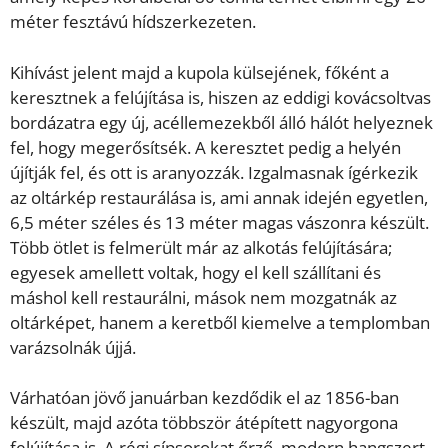
méter fesztávú hídszerkezeten.
Kihívást jelent majd a kupola külsejének, főként a
keresztnek a felújítása is, hiszen az eddigi kovácsoltvas
bordázatra egy új, acéllemezekből álló hálót helyeznek
fel, hogy megerősítsék. A keresztet pedig a helyén
újítják fel, és ott is aranyozzák. Izgalmasnak ígérkezik
az oltárkép restaurálása is, ami annak idején egyetlen,
6,5 méter széles és 13 méter magas vászonra készült.
Több ötlet is felmerült már az alkotás felújítására;
egyesek amellett voltak, hogy el kell szállítani és
máshol kell restaurálni, mások nem mozgatnák az
oltárképet, hanem a keretből kiemelve a templomban
varázsolnák újjá.
Várhatóan jövő januárban kezdődik el az 1856-ban
készült, majd azóta többször átépített nagyorgona
felújítása is. A régi sípsorokat őrző, modern hangszert