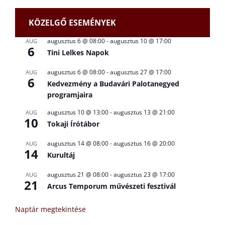
KÖZELGŐ ESEMÉNYEK
augusztus 6 @ 08:00
-
augusztus 10 @ 17:00
AUG
6
Tini Lelkes Napok
augusztus 6 @ 08:00
-
augusztus 27 @ 17:00
AUG
6
Kedvezmény a Budavári Palotanegyed
programjaira
augusztus 10 @ 13:00
-
augusztus 13 @ 21:00
AUG
10
Tokaji Írótábor
augusztus 14 @ 08:00
-
augusztus 16 @ 20:00
AUG
14
Kurultáj
augusztus 21 @ 08:00
-
augusztus 23 @ 17:00
AUG
21
Arcus Temporum művészeti fesztivál
Naptár megtekintése