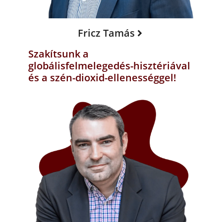
Fricz Tamás
Szakítsunk a
globálisfelmelegedés-hisztériával
és a szén-dioxid-ellenességgel!