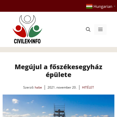
Kilépés
Hungarian
▼
a
tartalomba
Menü
Megújul a főszékesegyház
épülete
Szerző:
habe
2021. november 20.
HITÉLET