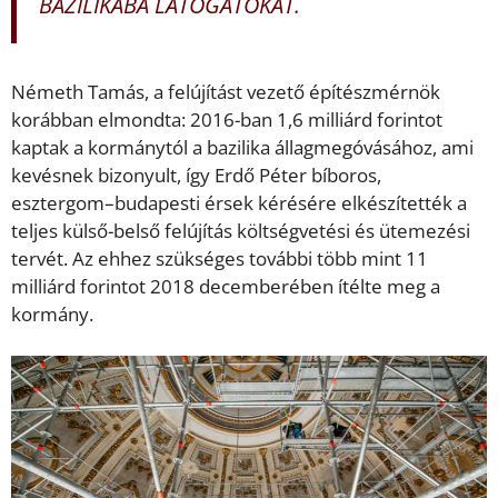
BAZILIKÁBA LÁTOGATÓKAT.
Németh Tamás, a felújítást vezető építészmérnök
korábban elmondta: 2016-ban 1,6 milliárd forintot
kaptak a kormánytól a bazilika állagmegóvásához, ami
kevésnek bizonyult, így Erdő Péter bíboros,
esztergom–budapesti érsek kérésére elkészítették a
teljes külső-belső felújítás költségvetési és ütemezési
tervét. Az ehhez szükséges további több mint 11
milliárd forintot 2018 decemberében ítélte meg a
kormány.