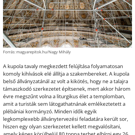
Forrás: magyarepitok.hu/Nagy Mihály
A kupola tavaly megkezdett felújítása folyamatosan
komoly kihívások elé állítja a szakembereket. A kupola
belső állványzatánál az volt a kikötés, hogy ne a talajra
támaszkodó szerkezetet építsenek, mert akkor három
évre megszűnt volna a liturgikus élet a templomban,
amit a turisták sem látogathatnának emlékeztetett a
plébániai kormányzó. Minden idők egyik
legkomplexebb állványtervezési feladatára került sor,
hiszen egy olyan szerkezetet kellett megvalósítani,
amely képes körülbelül 80 tonna terhet elbírni egy 26