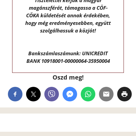
Tisztelettel kérjük a magyar
magánszférát, támogassa a CÖF-
CÖKA küldetését annak érdekében,
hogy még eredményesebben, együtt
szolgálhassuk a közjót!
Bankszámlaszámunk: UNICREDIT
BANK 10918001-00000064-35950004
Oszd meg!