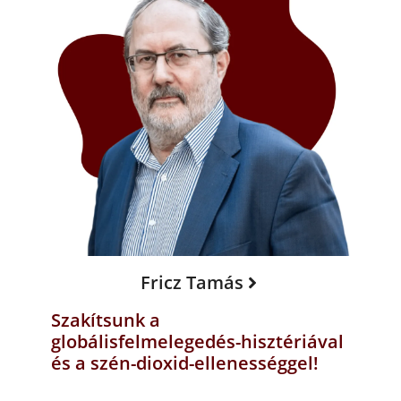
Fricz Tamás
Szakítsunk a
globálisfelmelegedés-hisztériával
és a szén-dioxid-ellenességgel!