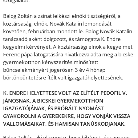
szolgálatát.
Balog Zoltán a zsinat lelkészi elnöki tisztségéről, a
köztársasági elnök, Novák Katalin lemondását
követően, februárban mondott le. Balog Novák Katalin
tanácsadójaként dolgozott, és támogatta K. Endre
kegyelmi kérvényét. A köztársasági elnök a kegyelmet
Ferenc pápa látogatására hivatkozva adta meg a bicskei
gyermekotthon kényszerítés minősített
bűncselekményért jogerősen 3 év 4 hónap
börtönbüntetésre ítélt volt igazgatóhelyettesének.
K. ENDRE HELYETTESE VOLT AZ ELÍTÉLT PEDOFIL V.
JÁNOSNAK, A BICSKEI GYERMEKOTTHON
IGAZGATÓJÁNAK, ÉS PRÓBÁLT NYOMÁST
GYAKOROLNI A GYEREKEKRE, HOGY VONJÁK VISSZA
VALLOMÁSAIKAT, ÉS HAMISAN TANÚSKODJANAK.
Balog Zoltán, aki elismerte, hogy hibázott, és szerepe