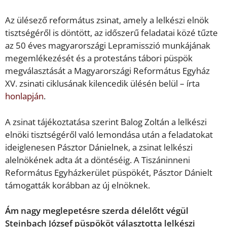
Az ülésező református zsinat, amely a lelkészi elnök
tisztségéről is döntött, az időszerű feladatai közé tűzte
az 50 éves magyarországi Lepramisszió munkájának
megemlékezését és a protestáns tábori püspök
megválasztását a Magyarországi Református Egyház
XV. zsinati ciklusának kilencedik ülésén belül – írta
honlapján
.
A zsinat tájékoztatása szerint Balog Zoltán a lelkészi
elnöki tisztségéről való lemondása után a feladatokat
ideiglenesen Pásztor Dánielnek, a zsinat lelkészi
alelnökének adta át a döntéséig. A Tiszáninneni
Református Egyházkerület püspökét, Pásztor Dánielt
támogatták korábban az új elnöknek.
Ám nagy meglepetésre szerda délelőtt végül
Steinbach József püspököt választotta lelkészi