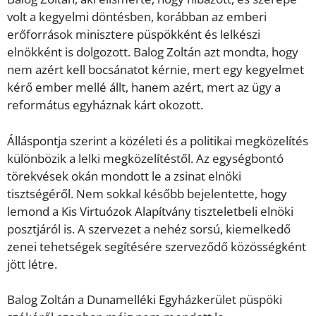
volt a kegyelmi döntésben, korábban az emberi
erőforrások minisztere püspökként és lelkészi
elnökként is dolgozott. Balog Zoltán azt mondta, hogy
nem azért kell bocsánatot kérnie, mert egy kegyelmet
kérő ember mellé állt, hanem azért, mert az ügy a
református egyháznak kárt okozott.
Álláspontja szerint a közéleti és a politikai megközelítés
különbözik a lelki megközelítéstől. Az egységbontó
törekvések okán mondott le a zsinat elnöki
tisztségéről. Nem sokkal később bejelentette, hogy
lemond a Kis Virtuózok Alapítvány tiszteletbeli elnöki
posztjáról is. A szervezet a nehéz sorsú, kiemelkedő
zenei tehetségek segítésére szerveződő közösségként
jött létre.
Balog Zoltán a Dunamelléki Egyházkerület püspöki