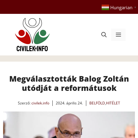
Kilépés
Hungarian
▼
a
tartalomba
Menü
Megválasztották Balog Zoltán
utódját a reformátusok
Szerző:
civilek.info
2024. április 24.
BELFÖLD
,
HITÉLET