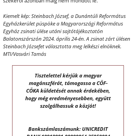
székéről azonban máig nem mondott le.
Kiemelt kép: Steinbach József, a Dunántúli Református
Egyházkerület püspöke a Magyarországi Református
Egyház zsinati ülése utáni sajtótájékoztatón
Balatonszárszón 2024. április 24-én. A zsinat zárt ülésen
Steinbach Józsefet választotta meg lelkészi elnöknek.
MTI/Vasvári Tamás
Tisztelettel kérjük a magyar
magánszférát, támogassa a CÖF-
CÖKA küldetését annak érdekében,
hogy még eredményesebben, együtt
szolgálhassuk a közjót!
Bankszámlaszámunk: UNICREDIT