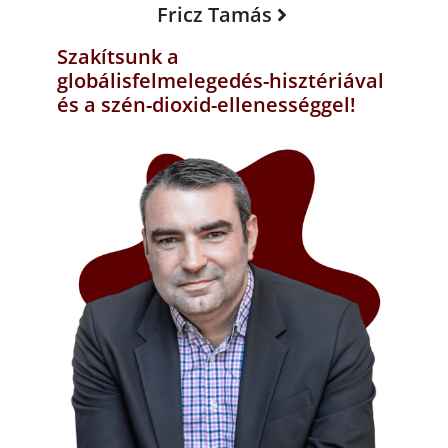
Fricz Tamás
Szakítsunk a
globálisfelmelegedés-hisztériával
és a szén-dioxid-ellenességgel!