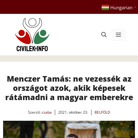
Kilépés
Hungarian
▼
a
tartalomba
Menü
Menczer Tamás: ne vezessék az
országot azok, akik képesek
rátámadni a magyar emberekre
Szerző:
czaba
2021. október 23.
BELFÖLD