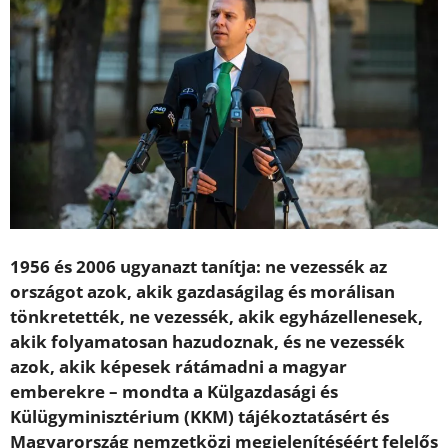
1956 és 2006 ugyanazt tanítja: ne vezessék az
országot azok, akik gazdaságilag és morálisan
tönkretették, ne vezessék, akik egyházellenesek,
akik folyamatosan hazudoznak, és ne vezessék
azok, akik képesek rátámadni a magyar
emberekre – mondta a Külgazdasági és
Külügyminisztérium (KKM) tájékoztatásért és
Magyarország nemzetközi megjelenítéséért felelős