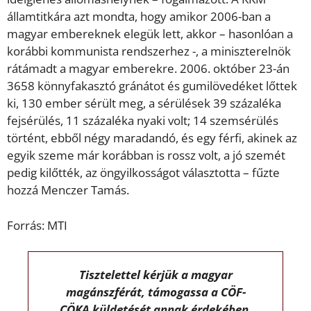
államtitkára azt mondta, hogy amikor 2006-ban a
magyar embereknek elegük lett, akkor – hasonlóan a
korábbi kommunista rendszerhez -, a miniszterelnök
rátámadt a magyar emberekre. 2006. október 23-án
3658 könnyfakasztó gránátot és gumilövedéket lőttek
ki, 130 ember sérült meg, a sérülések 39 százaléka
fejsérülés, 11 százaléka nyaki volt; 14 szemsérülés
történt, ebből négy maradandó, és egy férfi, akinek az
egyik szeme már korábban is rossz volt, a jó szemét
pedig kilőtték, az öngyilkosságot választotta – fűzte
hozzá Menczer Tamás.
Forrás: MTI
Tisztelettel kérjük a magyar
magánszférát, támogassa a CÖF-
CÖKA küldetését annak érdekében,