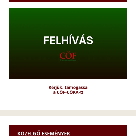
Kérjük, támogassa
a CÖF-CÖKA-t!
KÖZELGŐ ESEMÉNYEK