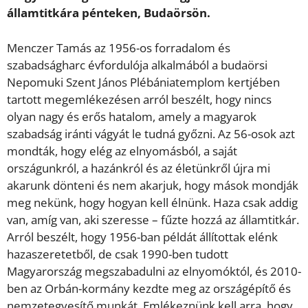
államtitkára pénteken, Budaörsön.
Menczer Tamás az 1956-os forradalom és
szabadságharc évfordulója alkalmából a budaörsi
Nepomuki Szent János Plébániatemplom kertjében
tartott megemlékezésen arról beszélt, hogy nincs
olyan nagy és erős hatalom, amely a magyarok
szabadság iránti vágyát le tudná győzni. Az 56-osok azt
mondták, hogy elég az elnyomásból, a saját
országunkról, a hazánkról és az életünkről újra mi
akarunk dönteni és nem akarjuk, hogy mások mondják
meg nekünk, hogy hogyan kell élnünk. Haza csak addig
van, amíg van, aki szeresse – fűzte hozzá az államtitkár.
Arról beszélt, hogy 1956-ban példát állítottak elénk
hazaszeretetből, de csak 1990-ben tudott
Magyarország megszabadulni az elnyomóktól, és 2010-
ben az Orbán-kormány kezdte meg az országépítő és
nemzetegyesítő munkát. Emlékeznünk kell arra, hogy