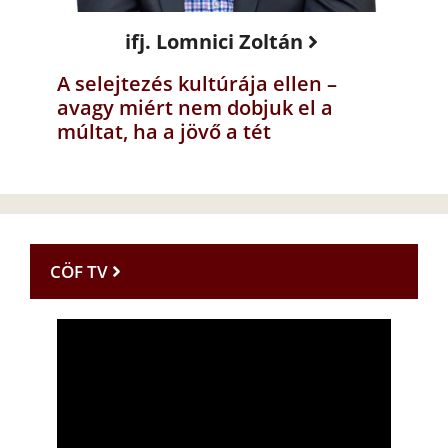
ifj. Lomnici Zoltán
A selejtezés kultúrája ellen –
avagy miért nem dobjuk el a
múltat, ha a jövő a tét
CÖF TV