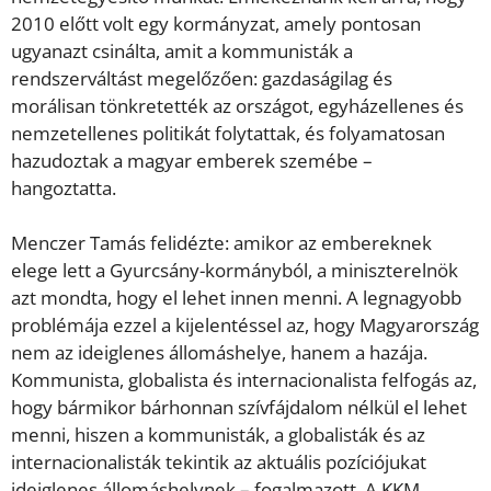
2010 előtt volt egy kormányzat, amely pontosan
ugyanazt csinálta, amit a kommunisták a
rendszerváltást megelőzően: gazdaságilag és
morálisan tönkretették az országot, egyházellenes és
nemzetellenes politikát folytattak, és folyamatosan
hazudoztak a magyar emberek szemébe –
hangoztatta.
Menczer Tamás felidézte: amikor az embereknek
elege lett a Gyurcsány-kormányból, a miniszterelnök
azt mondta, hogy el lehet innen menni. A legnagyobb
problémája ezzel a kijelentéssel az, hogy Magyarország
nem az ideiglenes állomáshelye, hanem a hazája.
Kommunista, globalista és internacionalista felfogás az,
hogy bármikor bárhonnan szívfájdalom nélkül el lehet
menni, hiszen a kommunisták, a globalisták és az
internacionalisták tekintik az aktuális pozíciójukat
ideiglenes állomáshelynek – fogalmazott. A KKM