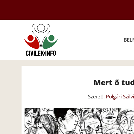
Kilépés
a
tartalomba
BEL
Mert ő tud
Szerző:
Polgári Szilv