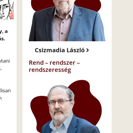
y, a
s.
Csizmadia László
vtani
Rend – rendszer –
.
rendszeresség
lisan
m