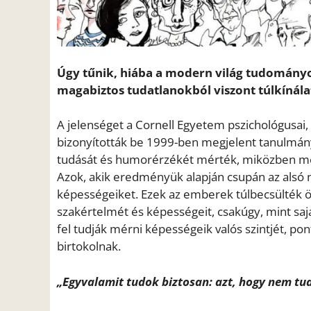
Úgy tűnik, hiába a modern világ tudományos 
magabiztos tudatlanokból viszont túlkínála
A jelenséget a Cornell Egyetem pszichológusai,
bizonyították be 1999-ben megjelent tanulmány
tudását és humorérzékét mérték, miközben megk
Azok, akik eredményük alapján csupán az alsó 
képességeiket. Ezek az emberek túlbecsülték ö
szakértelmét és képességeit, csakúgy, mint saj
fel tudják mérni képességeik valós szintjét, 
birtokolnak.
„Egyvalamit tudok biztosan: azt, hogy nem tu