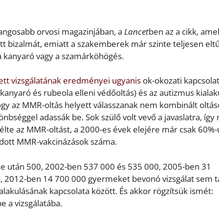
rangosabb orvosi magazinjában, a
Lancet
ben az a cikk, ame
 bizalmát, emiatt a szakemberek már szinte teljesen elt
 a kanyaró vagy a szamárköhögés.
tt vizsgálatának eredményei ugyanis
ok-okozati kapcsola
nyaró és rubeola elleni védőoltás) és az autizmus kialak
 hogy az MMR-oltás helyett válasszanak nem kombinált oltás
bséggel adassák be. Sok szülő volt vevő a javaslatra, így
lte az MMR-oltást, a 2000-es évek elejére már csak 60%-
eadott MMR-vakcinázások száma.
e után 500, 2002-ben 537 000 és 535 000, 2005-ben 31
ó, 2012-ben 14 700 000 gyermeket bevonó vizsgálat sem ta
lakulásának kapcsolata között. És akkor rögzítsük ismét:
e a vizsgálatába.