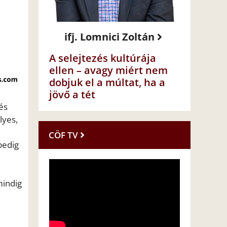
ifj. Lomnici Zoltán
A selejtezés kultúrája
ellen – avagy miért nem
dobjuk el a múltat, ha a
jövő a tét
és
lyes,
CÖF TV
pedig
mindig