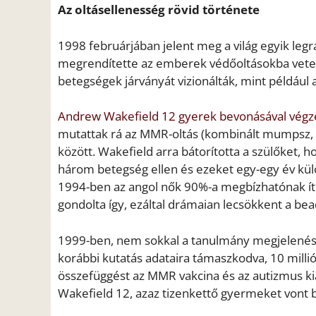
Az oltásellenesség rövid története
1998 februárjában jelent meg a világ egyik leg
megrendítette az emberek védőoltásokba vetett
betegségek járványát vizionálták, mint például
Andrew Wakefield 12 gyerek bevonásával végze
mutattak rá az MMR-oltás (kombinált mumpsz, ka
között. Wakefield arra bátorította a szülőket,
három betegség ellen és ezeket egy-egy év külön
1994-ben az angol nők 90%-a megbízhatónak íté
gondolta így, ezáltal drámaian lecsökkent a b
1999-ben, nem sokkal a tanulmány megjelenés
korábbi kutatás adataira támaszkodva, 10 milli
összefüggést az MMR vakcina és az autizmus kia
Wakefield 12, azaz tizenkettő gyermeket vont b