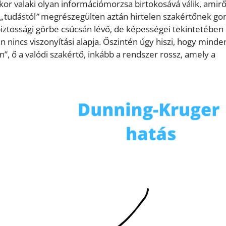
or valaki olyan információmorzsa birtokosává válik, amirő
j
„
tudástól
”
megrészegülten aztán hirtelen szakértőnek gon
biztossági görbe csúcsán lévő, de képességei tekintetében
n nincs viszonyítási alapja. Őszintén úgy hiszi, hogy minde
”, ő a valódi szakértő, inkább a rendszer rossz, amely a