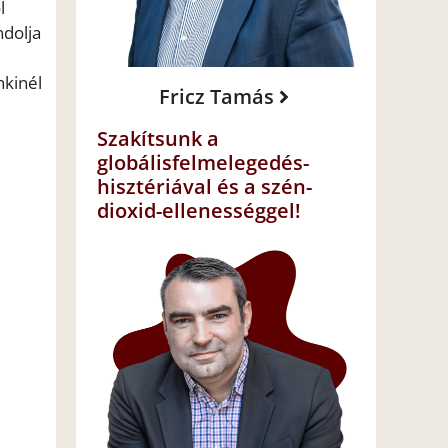
l
dolja
nkinél
Fricz Tamás
Szakítsunk a
globálisfelmelegedés-
hisztériával és a szén-
dioxid-ellenességgel!