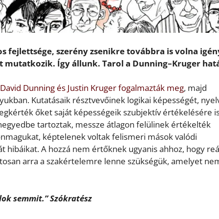
fejlettsége, szerény zsenikre továbbra is volna igén
t mutatkozik. Így állunk. Tarol a Dunning–Kruger hatá
David Dunning és Justin Kruger fogalmazták meg
, majd
ukban. Kutatásaik résztvevőinek logikai képességét, nyel
érték őket saját képességeik szubjektív értékelésére is
negyedbe tartoztak, messze átlagon felülinek értékelték
nmagukat, képtelenek voltak felismeri mások valódi
át hibáikat. A hozzá nem értőknek ugyanis ahhoz, hogy reá
pontosan arra a szakértelemre lenne szükségük, amelyet ne
dok semmit.” Szókratész