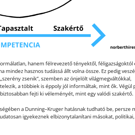
ormálatlan, hanem félrevezető tényektől, féligazságoktól 
tha mindez hasznos tudássá állt volna össze. Ez pedig veszé
 „szerény zsenik”, szemben az önjelölt világmegváltókkal,
elezik, a többiek is éppoly jól informáltak, mint ők. Végül 
ztosabban fejti ki véleményét, mint egy valódi szakértő.
öbbségében a Dunning–Kruger hatásnak tudható be, persze 
udatosan igyekeznek elbizonytalanítani másokat, politikai,