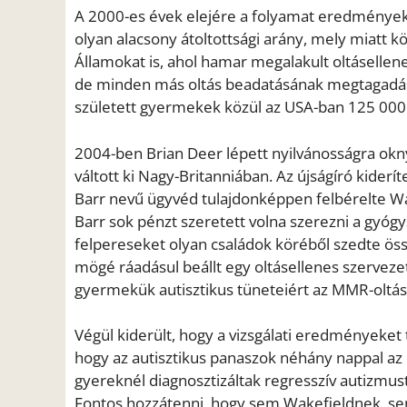
A 2000-es évek elejére a folyamat eredményeké
olyan alacsony átoltottsági arány, mely miatt k
Államokat is, ahol hamar megalakult oltáselle
de minden más oltás beadatásának megtagadásá
született gyermekek közül az USA-ban 125 00
2004-ben Brian Deer lépett nyilvánosságra ok
váltott ki Nagy-Britanniában. Az újságíró kider
Barr nevű ügyvéd tulajdonképpen felbérelte Wa
Barr sok pénzt szeretett volna szerezni a gyógys
felpereseket olyan családok köréből szedte öss
mögé ráadásul beállt egy oltásellenes szervezet,
gyermekük autisztikus tüneteiért az MMR-oltás 
Végül kiderült, hogy a vizsgálati eredményeket 
hogy az autisztikus panaszok néhány nappal az 
gyereknél diagnosztizáltak regresszív autizmust,
Fontos hozzátenni, hogy sem Wakefieldnek, se