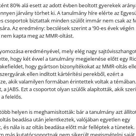
nt 80% alá esett az adott évben beoltott gyerekek arány
önnyen járvány törhet ki. A tanulmány híre elérte az Egyesü
nes csoportok biztattak minden szülőt immár nem csak az
ra. Az eredmény: becslések szerint a ’90-es évek végén
0 nem kapta meg az MMR-oltást.
nyomozása eredményével, mely elég nagy sajtóvisszhango
ítette, hogy két évvel a tanulmány megjelenése előtt egy Ri
kefieldet, hogy gyártson bizonyítékokat az MMR-oltás ell
zergyárak ellen indított kártérítési perekből, ezért a
ze, akik valamilyen formában érintettek voltak a témában.
 a JABS. Ezt a csoportot olyan szülők alapították, akik szer
a felelős.
több helyen is meghamisították: bár a tanulmány azt állítot
oltás beadása után jelentkeztek, valójában egyetlen egy
 és nála is az oltás beadása előtt már felléptek a tünetek.
m más kutatócsoportnak nem sikerült megismételni saját