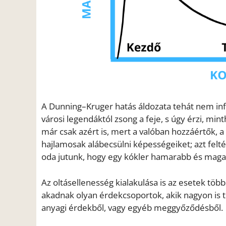
A Dunning–Kruger hatás áldozata tehát nem inf
városi legendáktól zsong a feje, s úgy érzi, min
már csak azért is, mert a valóban hozzáértők, a
hajlamosak alábecsülni képességeiket; azt feltét
oda jutunk, hogy egy kókler hamarabb és magabi
Az oltásellenesség kialakulása is az esetek t
akadnak olyan érdekcsoportok, akik nagyon is t
anyagi érdekből, vagy egyéb meggyőződésből.