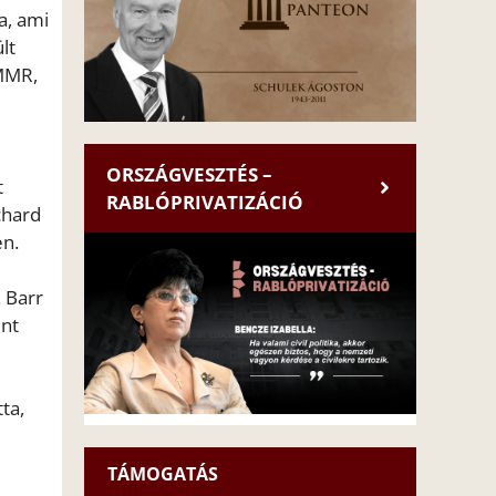
a, ami
lt
 MMR,
ORSZÁGVESZTÉS –
t
RABLÓPRIVATIZÁCIÓ
chard
en.
 Barr
int
ta,
TÁMOGATÁS