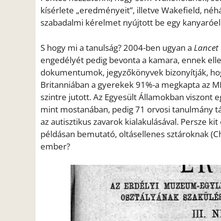
kísérlete „eredményeit”, illetve Wakefield, né
szabadalmi kérelmet nyújtott be egy kanyaróell
S hogy mi a tanulság? 2004-ben ugyan a
Lancet
engedélyét pedig bevonta a kamara, ennek elle
dokumentumok, jegyzőkönyvek bizonyítják, hog
Britanniában a gyerekek 91%-a megkapta az MMR-
szintre jutott. Az Egyesült Államokban viszont 
mint mostanában, pedig 71 orvosi tanulmány t
az autisztikus zavarok kialakulásával. Persze 
példásan bemutató, oltásellenes sztároknak (Char
ember?