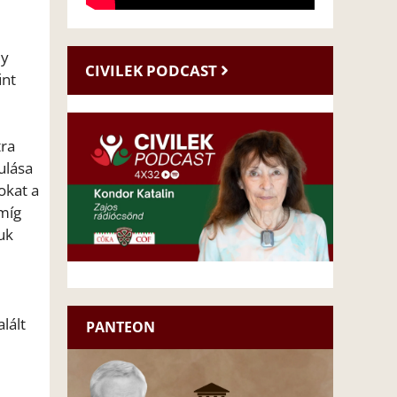
ly
CIVILEK PODCAST
űnt
tra
ulása
okat a
 míg
uk
lált
PANTEON