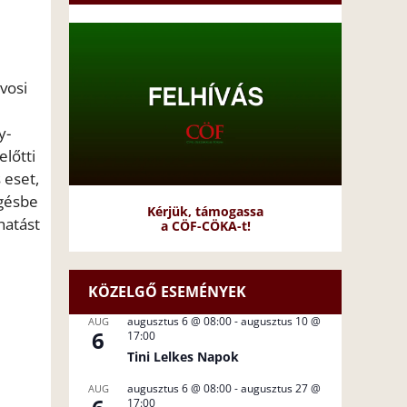
vosi
y-
lőtti
 eset,
ggésbe
Kérjük, támogassa
hatást
a CÖF-CÖKA-t!
KÖZELGŐ ESEMÉNYEK
augusztus 6 @ 08:00
-
augusztus 10 @
AUG
6
17:00
Tini Lelkes Napok
augusztus 6 @ 08:00
-
augusztus 27 @
AUG
17:00