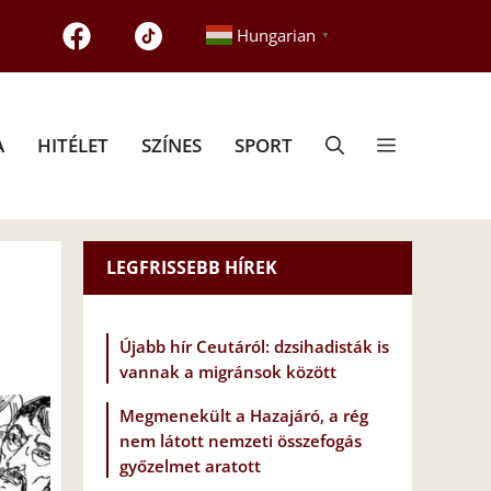
Hungarian
▼
A
HITÉLET
SZÍNES
SPORT
LEGFRISSEBB HÍREK
Újabb hír Ceutáról: dzsihadisták is
vannak a migránsok között
Megmenekült a Hazajáró, a rég
nem látott nemzeti összefogás
győzelmet aratott