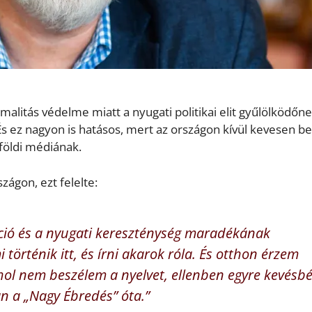
malitás védelme miatt a nyugati politikai elit gyűlölködőne
s ez nagyon is hatásos, mert az országon kívül kevesen be
lföldi médiának.
ágon, ezt felelte:
áció és a nyugati kereszténység maradékának
 történik itt, és írni akarok róla. És otthon érzem
l nem beszélem a nyelvet, ellenben egyre kevésb
 a „Nagy Ébredés” óta.”