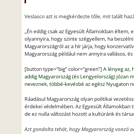
Veslasco azt is megkérdezte tőle, mit talált h
„Én eddig csak az Egyesült Államokban éltem, e
olyannyira, hogy szinte szégyellem, ha beszélni
Magyarországról az a hír járja, hogy konzervat
Magyarország például nem annyira vallásos, és pe
[button type=”big” color=”green”]
A lényeg az, 
addig Magyarország (és Lengyelország) józan m
neveznek, többé-kevésbé az egész Nyugaton 
Ráadásul Magyarország olyan politikai vezetésse
érdekei védelmében. Az Egyesült Államokban t
de ez nulla változást hozott a kultúránk és tár
Azt gondolta tehát, hogy Magyarország vonzó ors