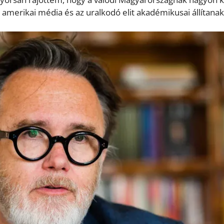
merikai média és az uralkodó elit akadémikusai állítanak