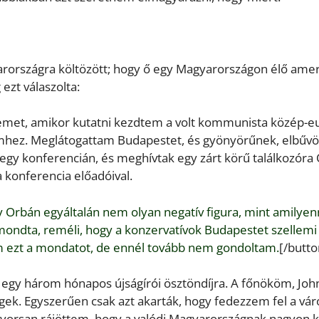
rországra költözött; hogy ő egy Magyarországon élő amer
ezt válaszolta:
memet, amikor kutatni kezdtem a volt kommunista közép-e
hez. Meglátogattam Budapestet, és gyönyörűnek, elbűvö
 egy konferencián, és meghívtak egy zárt körű találkozóra
a konferencia előadóival.
y Orbán egyáltalán nem olyan negatív figura, mint amilyen
 mondta, reméli, hogy a konzervatívok Budapestet szellemi
am ezt a mondatot, de ennél tovább nem gondoltam.
[/butto
 egy három hónapos újságírói ösztöndíjra. A főnököm, Joh
gek. Egyszerűen csak azt akarták, hogy fedezzem fel a váro
 gyorsan rájöttem, hogy a valódi Magyarországnak nagyon 