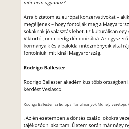
már nem ugyanaz?
Arra biztatom az európai konzervatívokat – ak
megéljenek – hogy fontolják meg a Magyarorsz
sokaknak jó választás lehet. Ez kulturálisan egy
Viktortól, nem pedig démonizálná. Az egyszerű
kormányaik és a baloldali intézményeik által rá
fontolniuk, mit kínál Magyarország.
Rodrigo Ballester
Rodrigo Ballester akadémikus több országban is é
kérdést Veslasco.
Rodrigo Ballester, az Európai Tanulmányok Műhely vezetője.
„Az én esetemben a döntés családi okokra vezeth
tájékozódni akartam. Életem során már négy ny