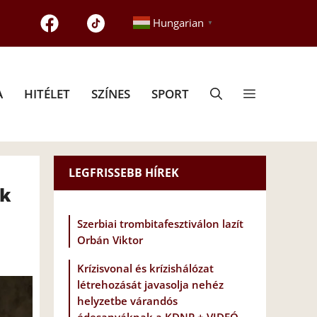
Hungarian
▼
A
HITÉLET
SZÍNES
SPORT
LEGFRISSEBB HÍREK
ek
Szerbiai trombitafesztiválon lazít
Orbán Viktor
Krízisvonal és krízishálózat
létrehozását javasolja nehéz
helyzetbe várandós