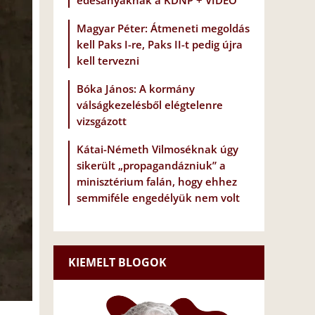
édesanyáknak a KDNP + VIDEÓ
Magyar Péter: Átmeneti megoldás
kell Paks I-re, Paks II-t pedig újra
kell tervezni
Bóka János: A kormány
válságkezelésből elégtelenre
vizsgázott
Kátai-Németh Vilmoséknak úgy
sikerült „propagandázniuk” a
minisztérium falán, hogy ehhez
semmiféle engedélyük nem volt
KIEMELT BLOGOK