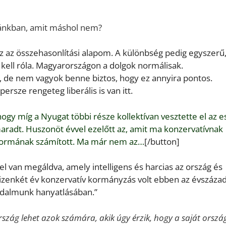
azánkban, amit máshol nem?
z az összehasonlítási alapom. A különbség pedig egyszerű
 kell róla. Magyarországon a dolgok normálisak.
ív, de nem vagyok benne biztos, hogy ez annyira pontos.
rsze rengeteg liberális is van itt.
hogy míg a Nyugat többi része kollektívan vesztette el az e
aradt. Huszonöt évvel ezelőtt az, amit ma konzervatívnak
normának számított. Ma már nem az…
[/button]
l van megáldva, amely intelligens és harcias az ország és
izenkét év konzervatív kormányzás volt ebben az évszáza
sadalmunk hanyatlásában.”
zág lehet azok számára, akik úgy érzik, hogy a saját orszá