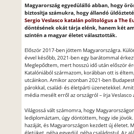
Magyarország egyedülálló abban, hogy öröm
biztosítja számukra, hogy állandó üldözte
Sergio Veslasco katalán politológus a The 
döntésének okát tárja elénk, hanem két amer
szintén a magyar életet választották.
Először 2017-ben jöttem Magyarországra. Külö
évvel később, 2021-ben egy barátommal érkeztem
Meglepődtem, mert hosszú idő után először ér
Katalóniából származom, korábban ott is éltem
utcáinkon. Amikor azonban 2021-ben Budapestre
párokkal, család- és életpárti üzenetekkel. Am
média mesélt erről az országról – írja Veslasco 
Világossá vált számomra, hogy Magyarországon
lediplomáztam, úgy döntöttem, hogy ide jövök. 
hazáját, és Magyarországon kezdett új életet. M
életüket, néha egyedül, néha családostul. Az a