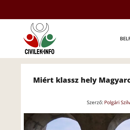
Kilépés
a
tartalomba
BEL
Miért klassz hely Magyaro
Szerző:
Polgári Szilv