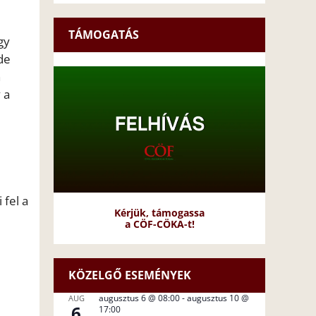
TÁMOGATÁS
gy
de
n
 a
 fel a
Kérjük, támogassa
a CÖF-CÖKA-t!
KÖZELGŐ ESEMÉNYEK
augusztus 6 @ 08:00
-
augusztus 10 @
AUG
6
17:00