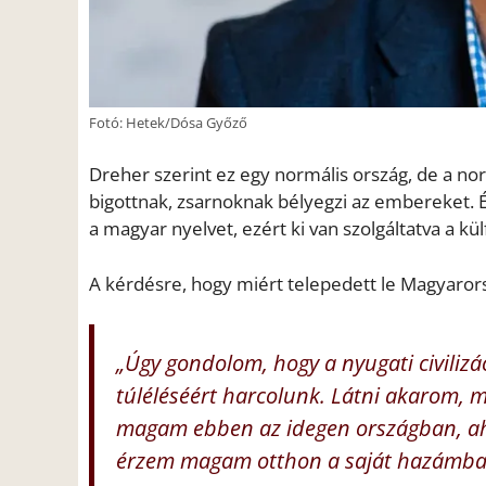
Fotó: Hetek/Dósa Győző
Dreher szerint ez egy normális ország, de a nor
bigottnak, zsarnoknak bélyegzi az embereket. É
a magyar nyelvet, ezért ki van szolgáltatva a kü
A kérdésre, hogy miért telepedett le Magyarorsz
„Úgy gondolom, hogy a nyugati civiliz
túléléséért harcolunk. Látni akarom, mi
magam ebben az idegen országban, aho
érzem magam otthon a saját hazámban