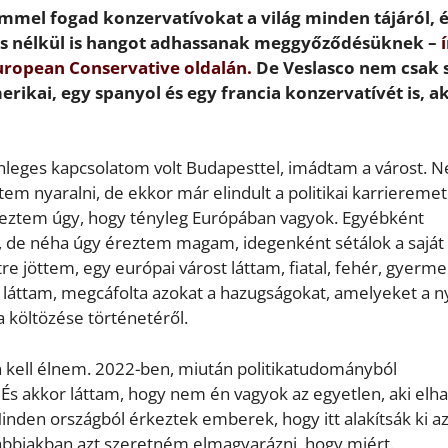
mel fogad konzervatívokat a világ minden tájáról, 
tés nélkül is hangot adhassanak meggyőződésüknek –
í
European Conservative oldalán.
De Veslasco nem csak s
ikai, egy spanyol és egy francia konzervatívét is, a
nleges kapcsolatom volt Budapesttel, imádtam a várost. N
 nyaralni, de ekkor már elindult a politikai karrieremet
eztem úgy, hogy tényleg Európában vagyok. Egyébként
, de néha úgy éreztem magam, idegenként sétálok a saját
 jöttem, egy európai várost láttam, fiatal, fehér, gyerm
it láttam, megcáfolta azokat a hazugságokat, amelyeket a n
a költözése történetéről.
 kell élnem. 2022-ben, miután politikatudományból
És akkor láttam, hogy nem én vagyok az egyetlen, aki elha
inden országból érkeztek emberek, hogy itt alakítsák ki a
lábbiakban azt szeretném elmagyarázni, hogy miért.