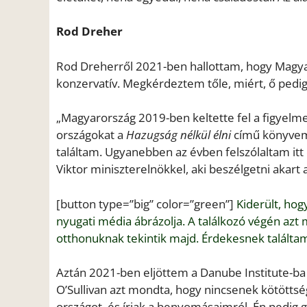
Rod Dreher
Rod Dreherről 2021-ben hallottam, hogy Magya
konzervatív. Megkérdeztem tőle, miért, ő pedig 
„Magyarország 2019-ben keltette fel a figyel
országokat a
Hazugság nélkül élni
című könyvem
találtam. Ugyanebben az évben felszólaltam itt
Viktor miniszterelnökkel, aki beszélgetni akart 
[button type=”big” color=”green”]
Kiderült, hog
nyugati média ábrázolja. A találkozó végén azt
otthonuknak tekintik majd. Érdekesnek talált
Aztán 2021-ben eljöttem a Danube Institute-ba
O’Sullivan azt mondta, hogy nincsenek kötöttsé
országot, és írjak a benyomásaimról. Én pedig