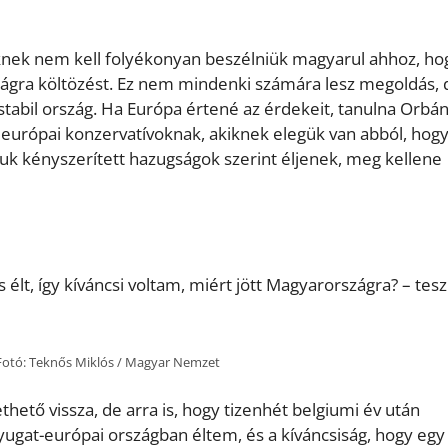
iknek nem kell folyékonyan beszélniük magyarul ahhoz, ho
ágra költözést. Ez nem mindenki számára lesz megoldás, 
 stabil ország. Ha Európa értené az érdekeit, tanulna Orbá
 európai konzervatívoknak, akiknek elegük van abból, hogy
juk kényszerített hazugságok szerint éljenek, meg kellene
lt, így kíváncsi voltam, miért jött Magyarországra? – teszi
 Fotó: Teknős Miklós / Magyar Nemzet
ető vissza, de arra is, hogy tizenhét belgiumi év után
ugat-európai országban éltem, és a kíváncsiság, hogy egy