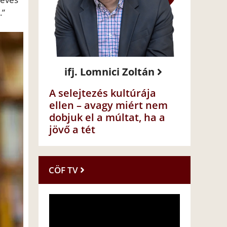
.”
ifj. Lomnici Zoltán
A selejtezés kultúrája
ellen – avagy miért nem
dobjuk el a múltat, ha a
jövő a tét
CÖF TV