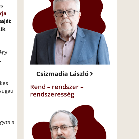
és
rja
aját
kik
égy
.
Csizmadia László
ekes
Rend – rendszer –
yugati
rendszeresség
gyta a
z