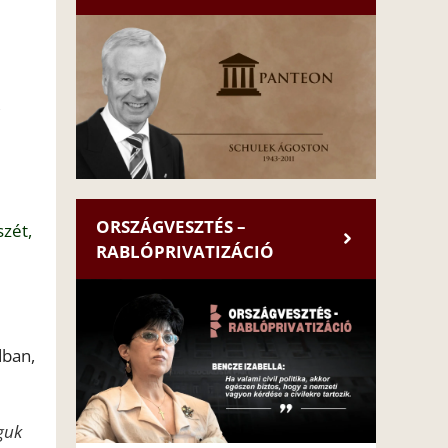
,
ORSZÁGVESZTÉS –
szét,
RABLÓPRIVATIZÁCIÓ
dban,
guk