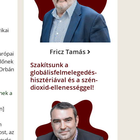
ikai
Fricz Tamás
urópai
lőnek
Szakítsunk a
 Orbán
globálisfelmelegedés-
hisztériával és a szén-
dioxid-ellenességgel!
nek a
n]
n
st, az
kevés