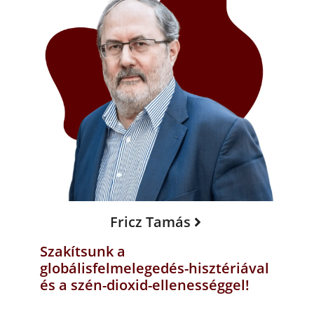
Fricz Tamás
Szakítsunk a
globálisfelmelegedés-hisztériával
és a szén-dioxid-ellenességgel!