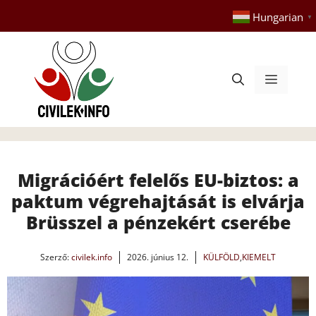
Kilépés
Hungarian
▼
a
tartalomba
Menü
Migrációért felelős EU-biztos: a
paktum végrehajtását is elvárja
Brüsszel a pénzekért cserébe
Szerző:
civilek.info
2026. június 12.
KÜLFÖLD
,
KIEMELT