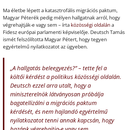
Ma életbe lépett a katasztrofális migrációs paktum,
Magyar Péterék pedig mélyen hallgatnak arról, hogy
végrehajtják-e vagy sem – írta
közösségi oldalán
a
Fidesz európai parlamenti képviselője. Deutsch Tamás
ismét felszólította Magyar Pétert, hogy tegyen
egyértelmű nyilatkozatot az ügyeben.
„A hallgatás beleegyezés?”
– tette fel a
költői kérdést a politikus közösségi oldalán.
Deutsch ezzel arra utalt, hogy a
miniszterelnök látványosan próbálja
bagatellizálni a migrációs paktum
kérdését, és nem hajlandó egyértelmű
nyilatkozatot tenni annak kapcsán, hogy
hazánk végrehajtja-e vagy sem.