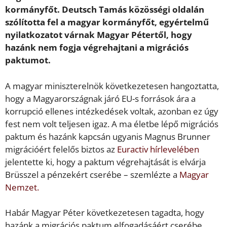
kormányfőt. Deutsch Tamás közösségi oldalán
szólította fel a magyar kormányfőt, egyértelmű
nyilatkozatot várnak Magyar Pétertől, hogy
hazánk nem fogja végrehajtani a migrációs
paktumot.
A magyar miniszterelnök következetesen hangoztatta,
hogy a Magyarországnak járó EU-s források ára a
korrupció ellenes intézkedések voltak, azonban ez úgy
fest nem volt teljesen igaz. A ma életbe lépő migrációs
paktum és hazánk kapcsán ugyanis Magnus Brunner
migrációért felelős biztos az
Euractiv hírlevelében
jelentette ki, hogy a paktum végrehajtását is elvárja
Brüsszel a pénzekért cserébe – szemlézte a
Magyar
Nemzet.
Habár Magyar Péter következetesen tagadta, hogy
hazánk a migrációs paktum elfogadásáért cserébe