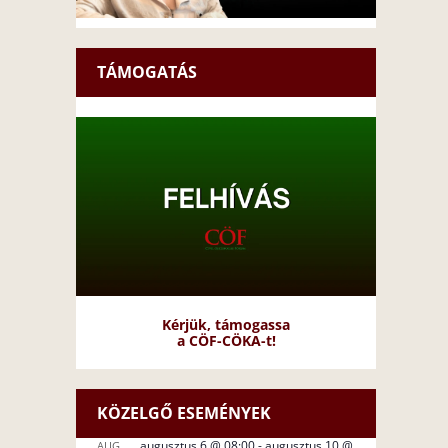
TÁMOGATÁS
Kérjük, támogassa
a CÖF-CÖKA-t!
KÖZELGŐ ESEMÉNYEK
augusztus 6 @ 08:00
-
augusztus 10 @
AUG