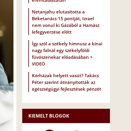
éremtáblázatán
Netanjahu elutasította a
Béketanács 15 pontját, Izrael
nem vonul ki Gázából a Hamász
lefegyverzése előtt
Így szól a székely himnusz a kínai
nagy falnál egy székelyföldi
fúvószenekar előadásában +
VIDEÓ
Kórházak helyett vasút? Takács
Péter szerint átirányították az
egészségügyi fejlesztések pénzét
KIEMELT BLOGOK