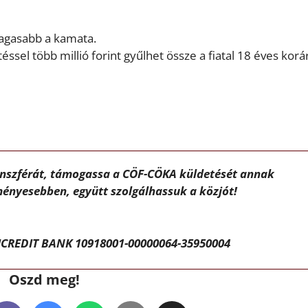
magasabb a kamata.
ssel több millió forint gyűlhet össze a fiatal 18 éves korá
ánszférát, támogassa a CÖF-CÖKA küldetését annak
ényesebben, együtt szolgálhassuk a közjót!
CREDIT BANK 10918001-00000064-35950004
Oszd meg!