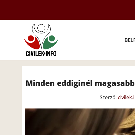
Kilépés
a
tartalomba
BEL
Minden eddiginél magasabb
Szerző:
civilek.