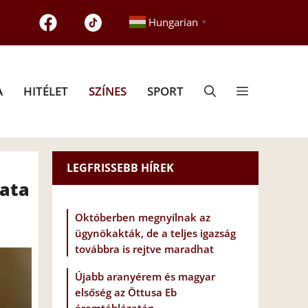
Hungarian
▼
A
HITÉLET
SZÍNES
SPORT
LEGFRISSEBB HÍREK
ata
Októberben megnyílnak az
ügynökakták, de a teljes igazság
továbbra is rejtve maradhat
Újabb aranyérem és magyar
elsőség az Öttusa Eb