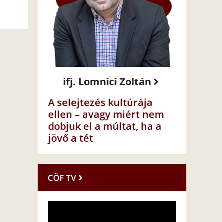
ifj. Lomnici Zoltán
A selejtezés kultúrája
ellen – avagy miért nem
dobjuk el a múltat, ha a
jövő a tét
CÖF TV