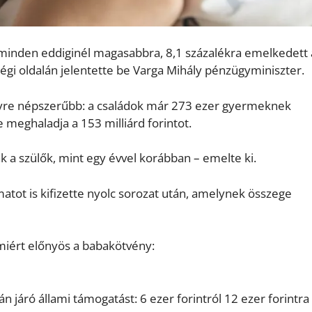
 minden eddiginél magasabbra, 8,1 százalékra emelkedett 
égi oldalán jelentette be Varga Mihály pénzügyminiszter.
gyre népszerűbb: a családok már 273 ezer gyermeknek
 meghaladja a 153 milliárd forintot.
 a szülők, mint egy évvel korábban – emelte ki.
tot is kifizette nyolc sorozat után, amelynek összege
miért előnyös a babakötvény:
 járó állami támogatást: 6 ezer forintról 12 ezer forintra