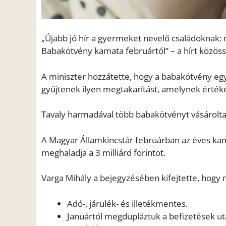
„Újabb jó hír a gyermeket nevelő családoknak:
Babakötvény kamata februártól” – a hírt közöss
A miniszter hozzátette, hogy a babakötvény e
gyűjtenek ilyen megtakarítást, amelynek értéke
Tavaly harmadával több babakötvényt vásároltak
A Magyar Államkincstár februárban az éves kama
meghaladja a 3 milliárd forintot.
Varga Mihály a bejegyzésében kifejtette, hogy 
Adó-, járulék- és illetékmentes.
Januártól megdupláztuk a befizetések után