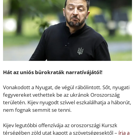
Hát az uniós bürokraták narratívájától!
Vonakodott a Nyugat, de végül rábólintott. Sőt, nyugati
fegyvereket vethettek be az ukránok Oroszország
területén. Kijev nyugodt szívvel eszkalálhatja a háborút,
nem fognak semmit se tenni.
Kijev legutóbbi offenzívája az oroszországi Kurszk
térségében zöld utat kapott a szövetségesektől –
írja a