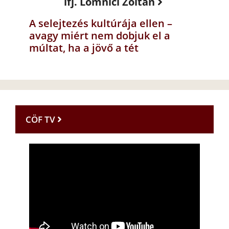
ifj. Lomnici Zoltán
A selejtezés kultúrája ellen –
avagy miért nem dobjuk el a
múltat, ha a jövő a tét
CÖF TV