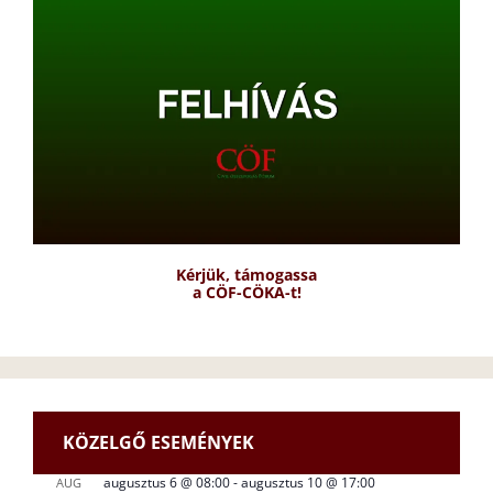
Kérjük, támogassa
a CÖF-CÖKA-t!
KÖZELGŐ ESEMÉNYEK
augusztus 6 @ 08:00
-
augusztus 10 @ 17:00
AUG