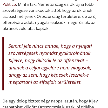
Politico
. Mint írták, Németország és Ukrajna többi
szövetségese vonakodtak attól, hogy az ukránok
csapást mérjenek Oroszország területére, de az új
offenzívára adott nyugati reakciók megerősítik: az
ukránok zöld utat kaptak.
Semmi jele nincs annak, hogy a nyugati
szövetségesek nyomást gyakorolnának
Kijevre, hogy állítsák le az offenzívát –
aminek a céljai egyelőre nem világosak,
ahogy az sem, hogy képesek lesznek-e
megtartani az elfoglalt területeket.
De egy dolog biztos: négy nappal azután, hogy Kijev
csapatokat küldött Oroszország kurszki régiójába,