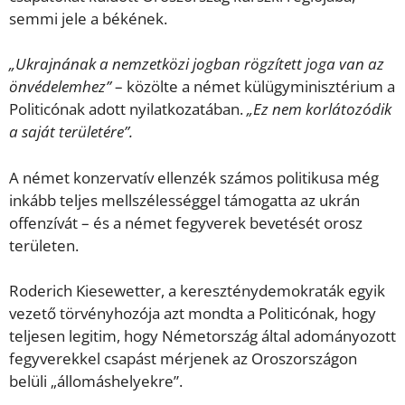
semmi jele a békének.
„Ukrajnának a nemzetközi jogban rögzített joga van az
önvédelemhez”
– közölte a német külügyminisztérium a
Politicónak adott nyilatkozatában.
„Ez nem korlátozódik
a saját területére”.
A német konzervatív ellenzék számos politikusa még
inkább teljes mellszélességgel támogatta az ukrán
offenzívát – és a német fegyverek bevetését orosz
területen.
Roderich Kiesewetter, a kereszténydemokraták egyik
vezető törvényhozója azt mondta a Politicónak, hogy
teljesen legitim, hogy Németország által adományozott
fegyverekkel csapást mérjenek az Oroszországon
belüli „állomáshelyekre”.