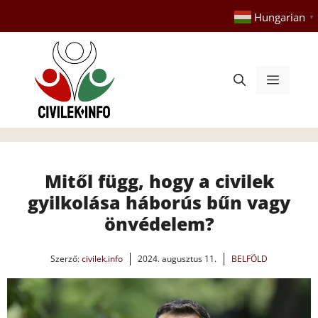
Kilépés
Hungarian
▼
a
tartalomba
Menü
Mitől függ, hogy a civilek
gyilkolása háborús bűn vagy
önvédelem?
Szerző:
civilek.info
2024. augusztus 11.
BELFÖLD