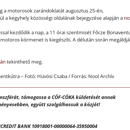
eg a motorosok zarándoklatát augusztus 25-én,
rül a kegyhely közösségi oldalának bejegyzése alapján a
no
tással kezdődik a nap, a 11 órai szentmisét Főcze Bonavent
t motoros körmenet is kiegészíti. A délután során megáldjá
lán
tekinthető meg.
entkútra – Fotó: Hüvösi Csaba / Forrás: Nool Archív
ánszférát, támogassa a CÖF-CÖKA küldetését annak
ényesebben, együtt szolgálhassuk a közjót!
CREDIT BANK 10918001-00000064-35950004