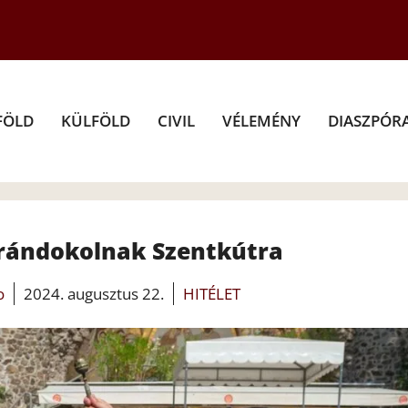
FÖLD
KÜLFÖLD
CIVIL
VÉLEMÉNY
DIASZPÓR
rándokolnak Szentkútra
o
2024. augusztus 22.
HITÉLET