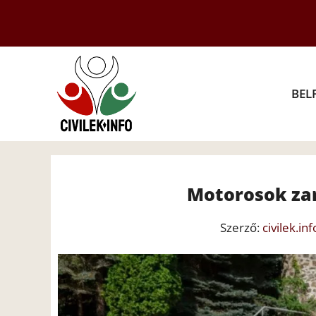
Kilépés
a
tartalomba
BEL
Motorosok za
Szerző:
civilek.inf