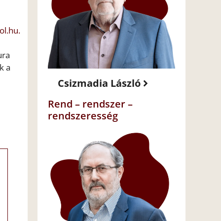
ol.hu.
ura
k a
Csizmadia László
Rend – rendszer –
rendszeresség