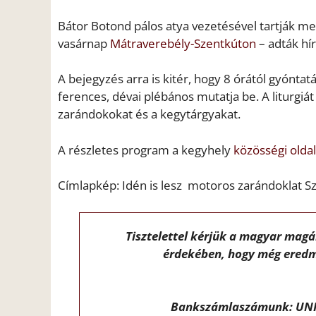
Bátor Botond pálos atya vezetésével tartják m
vasárnap
Mátraverebély-Szentkúton
– adták hí
A bejegyzés arra is kitér, hogy 8 órától gyónta
ferences, dévai plébános mutatja be. A liturgiá
zarándokokat és a kegytárgyakat.
A részletes program a kegyhely
közösségi olda
Címlapkép: Idén is lesz motoros zarándoklat Sz
Tisztelettel kérjük a magyar mag
érdekében, hogy még eredm
Bankszámlaszámunk: UNI