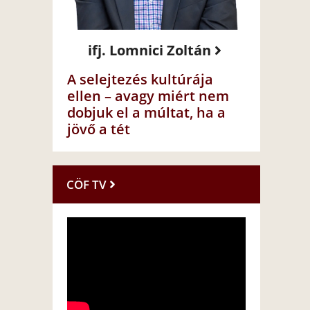
ifj. Lomnici Zoltán
A selejtezés kultúrája
ellen – avagy miért nem
dobjuk el a múltat, ha a
jövő a tét
CÖF TV