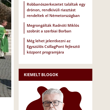
Robbanószerkezetet találtak egy
drónon, rendkívüli riasztást
rendeltek el Németországban
Megrongálták Radnóti Miklós
szobrát a szerbiai Borban
Még lehet jelentkezni az
Egyszülős CsillagPont fejlesztő
központ programjára
KIEMELT BLOGOK