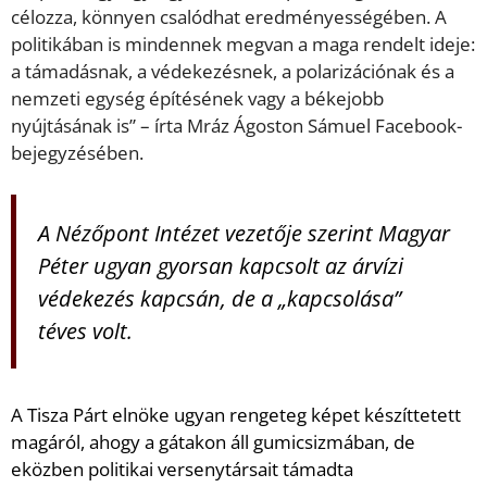
célozza, könnyen csalódhat eredményességében. A
politikában is mindennek megvan a maga rendelt ideje:
a támadásnak, a védekezésnek, a polarizációnak és a
nemzeti egység építésének vagy a békejobb
nyújtásának is” – írta Mráz Ágoston Sámuel Facebook-
bejegyzésében.
A Nézőpont Intézet vezetője szerint Magyar
Péter ugyan gyorsan kapcsolt az árvízi
védekezés kapcsán, de a „kapcsolása”
téves volt.
A Tisza Párt elnöke ugyan rengeteg képet készíttetett
magáról, ahogy a gátakon áll gumicsizmában, de
eközben politikai versenytársait támadta