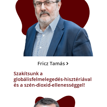
Fricz Tamás
Szakítsunk a
globálisfelmelegedés-hisztériával
és a szén-dioxid-ellenességgel!