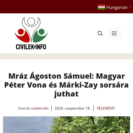
Kilépés
Hungarian
▼
a
tartalomba
Menü
Mráz Ágoston Sámuel: Magyar
Péter Vona és Márki-Zay sorsára
juthat
Szerző:
civilek.info
2024. szeptember 18.
VÉLEMÉNY