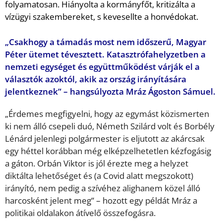
folyamatosan. Hiányolta a kormányfőt, kritizálta a
vízügyi szakembereket, s kevesellte a honvédokat.
„Csakhogy a támadás most nem időszerű, Magyar
Péter ütemet tévesztett. Katasztrófahelyzetben a
nemzeti egységet és együttműködést várják el a
választók azoktól, akik az ország irányítására
jelentkeznek” – hangsúlyozta Mráz Ágoston Sámuel.
„Érdemes megfigyelni, hogy az egymást közismerten
ki nem álló csepeli duó, Németh Szilárd volt és Borbély
Lénárd jelenlegi polgármester is eljutott az akárcsak
egy héttel korábban még elképzelhetetlen kézfogásig
a gáton. Orbán Viktor is jól érezte meg a helyzet
diktálta lehetőséget és (a Covid alatt megszokott)
irányító, nem pedig a szívéhez alighanem közel álló
harcosként jelent meg” – hozott egy példát Mráz a
politikai oldalakon átívelő összefogásra.