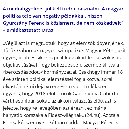
A médiafigyelmet jól kell tudni használni. A magyar
politika tele van negatív példákkal, hiszen
Gyurcsány Ferenc is közismert, de nem közkedvelt”
– emlékeztetett Mráz.
„Végül azt is megtudtuk, hogy az elemzők doyenjének,
Török Gábornak nagyon szimpatikus Magyar Péter, akit
ügyes, profi és sikeres politikusnak írt le – a szokásos
objektivitásával – egy bekezdésben, szembe állítva a
»berozsdásodott« kormányzattal. Csakhogy immár 18
éve szintén politikai elemzéssel foglalkozva, sorai
olvastán némi dejà vu érzésem volt. Emlékszem
ugyanis, hogy 2018 előtt Török Gábor Vona Gábortól
várt hasonlóan sokat, az akkori választás előtt azt is
jelezte, hogy »a levegőben azt érezni, ez már a
hanyatló korszaka a Fidesz-világnak« (24.hu). Azóta a
Fidesz kétszer nyert kétharmaddal. Magyar Péter is