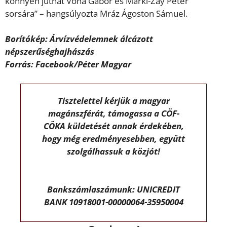
könnyen juthat Vona Gábor és Márki-Zay Péter
sorsára” – hangsúlyozta Mráz Ágoston Sámuel.
Borítókép: Árvízvédelemnek álcázott
népszerűséghajhászás
Forrás: Facebook/Péter Magyar
Tisztelettel kérjük a magyar
magánszférát, támogassa a CÖF-
CÖKA küldetését annak érdekében,
hogy még eredményesebben, együtt
szolgálhassuk a közjót!
Bankszámlaszámunk: UNICREDIT
BANK 10918001-00000064-35950004