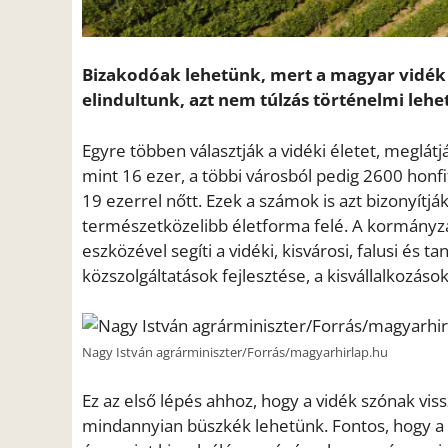
Bizakodóak lehetünk, mert a magyar vidék 
elindultunk, azt nem túlzás történelmi lehe
Egyre többen választják a vidéki életet, meglát
mint 16 ezer, a többi városból pedig 2600 hon
19 ezerrel nőtt. Ezek a számok is azt bizonyít
természetközelibb életforma felé. A kormányzat
eszközével segíti a vidéki, kisvárosi, falusi és 
közszolgáltatások fejlesztése, a kisvállalkozás
Nagy István agrárminiszter/Forrás/magyarhirlap.hu
Ez az első lépés ahhoz, hogy a vidék szónak vis
mindannyian büszkék lehetünk. Fontos, hogy a v