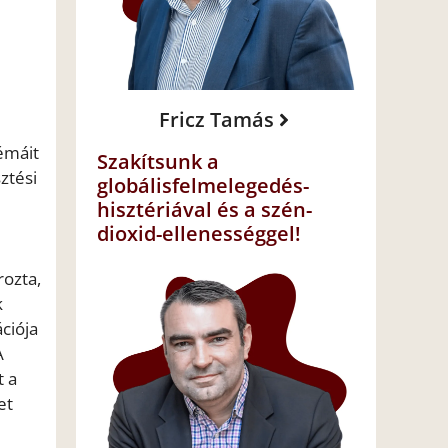
Fricz Tamás
émáit
Szakítsunk a
ztési
globálisfelmelegedés-
hisztériával és a szén-
dioxid-ellenességgel!
rozta,
k
ciója
A
t a
et