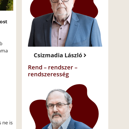
ost
bb
záma
Csizmadia László
Rend – rendszer –
rendszeresség
 ne is