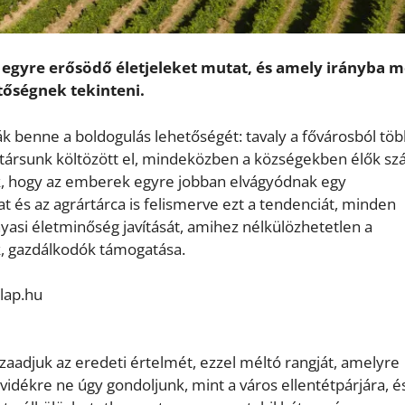
egyre erősödő életjeleket mutat, és amely irányba m
tőségnek tekinteni.
ják benne a boldogulás lehetőségét: tavaly a fővárosból tö
fitársunk költözött el, mindeközben a községekben élők s
ják, hogy az emberek egyre jobban elvágyódnak egy
 és az agrártárca is felismerve ezt a tendenciát, minden
tanyasi életminőség javítását, amihez nélkülözhetetlen a
ok, gazdálkodók támogatása.
szaadjuk az eredeti értelmét, ezzel méltó rangját, amelyre
idékre ne úgy gondoljunk, mint a város ellentétpárjára, és