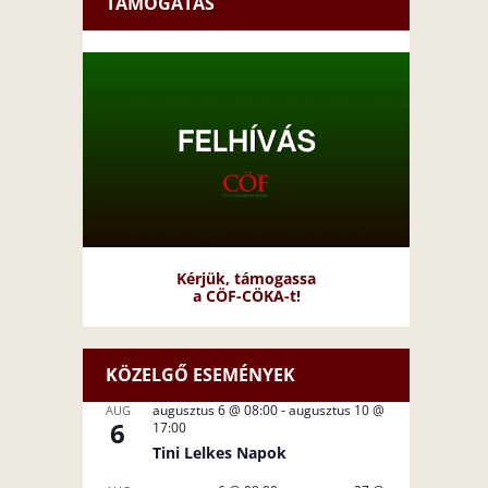
TÁMOGATÁS
Kérjük, támogassa
a CÖF-CÖKA-t!
KÖZELGŐ ESEMÉNYEK
augusztus 6 @ 08:00
-
augusztus 10 @
AUG
6
17:00
Tini Lelkes Napok