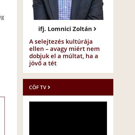
ég
ifj. Lomnici Zoltán
A selejtezés kultúrája
ellen – avagy miért nem
dobjuk el a múltat, ha a
jövő a tét
CÖF TV