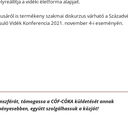
eállítja a vidéki életforma alapjait.
ktusáról is termékeny szakmai diskurzus várható a Századv
suló Vidék Konferencia 2021. november 4-i eseményén.
ánszférát, támogassa a CÖF-CÖKA küldetését annak
ényesebben, együtt szolgálhassuk a közjót!