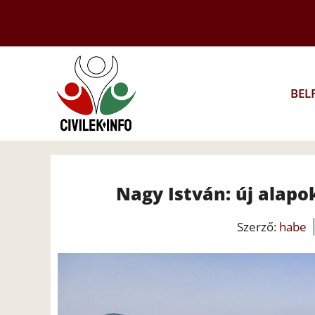
Kilépés
a
tartalomba
BEL
Nagy István: új alapok
Szerző:
habe