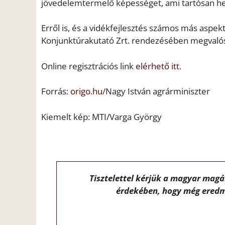
jövedelemtermelő képességet, ami tartósan helyr
Erről is, és a vidékfejlesztés számos más aspe
Konjunktúrakutató Zrt. rendezésében megvaló
Online regisztrációs link
elérhető itt.
Forrás:
origo.hu
/Nagy István agrárminiszter
Kiemelt kép: MTI/Varga György
Tisztelettel kérjük a magyar mag
érdekében, hogy még eredm