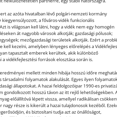
t nélkülözhetetlen partnerre, egy stabil hátországra.
ert az azóta hivatalban lévő polgári-nemzeti kormány
kiegyensúlyozott, a főváros-vidék funkcionális
zt is világosan kell látni, hogy a vidék nem egy homogén
léseken át nagyobb városok alkotják; gazdasági pólusok;
egységek; mezőgazdasági területek alkotják. Ezért a probl
kell kezelni, amelyben lényeges előrelépés a Vidékfejles
lyan tapasztalt emberek kerültek, akik különböző
 vidékfejlesztési források elosztása során is.
k eredményei mellett minden hibája hosszú időre meghatá
 társadalmi folyamatok alakulását. Egyes ilyen folyamato
sági állapotokat. A hazai feldolgozóipar 1990-es privatizá
em gondolkozott hosszú távon az itt rejlő lehetőségekben. 
-előállítóvá lépett vissza, amellyel radikálisan csökken
nagy része is kikerült a hazai tulajdonosok kezéből. Ezek
erősödjön, és biztosítani tudja azt az önállóságot,