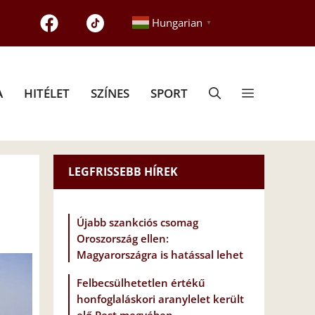
Hungarian
▼
A
HITÉLET
SZÍNES
SPORT
LEGFRISSEBB HÍREK
Újabb szankciós csomag
Oroszország ellen:
Magyarországra is hatással lehet
Felbecsülhetetlen értékű
honfoglaláskori aranylelet került