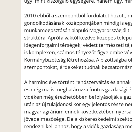
úgy, mint kiszolgáló egységére, hanem úgy, min
2010 ebből a szempontból fordulatot hozott, m
gondolkodásának középpontjában mindig is egy 
munkamegosztásán alapuló Magyarország állt. A
struktúra. Aprófalvaktól kezdve közepes telepü
idegenforgalmi térségek; védett természeti táj
is komplexen, számos tényezőt figyelembe véve 
Kormánybizottság létrehozása. A bizottságba o
szempontokat, érdekeket tudnak becsatornázni a
A harminc éve történt rendszerváltás és anna
és még ma is meghatározza fontos gazdasági és
vidéken még érezhetőbben befolyásolják a gazda
után az új tulajdonosi kör egy jelentős része n
magyar agrárium ennek következtében nyersanyag
jövedelmezősége. De a kiskereskedelmi szektor 
rendezni kell ahhoz, hogy a vidék gazdasága meg